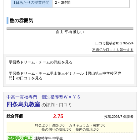
1日あたりの授業時間
2～3時間
塾の雰囲気
自由
平均
厳しい
口コミ投稿者ID:2765224
不適切な口コミを報告する
学習塾ドリーム・チームの詳細を見る
学習塾ドリーム・チーム男山第三ゼミナール【男山第三中学校区専
門】の口コミを見る
中高一貫校専門 個別指導塾ＷＡＹＳ
四条烏丸教室
の評判・口コミ
2.75
総合評価
投稿:2026/7
保護者
料金:2.0｜ 講師:3.0｜ カリキュラム・教材:3.0
塾の周りの環境:3.0｜ 塾内の環境:3.0
基礎学力向上
通塾時学年:中学生