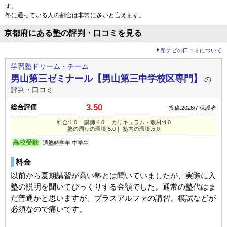
す。
塾に通っている人の割合は非常に多いと言えます。
京都府にある塾の評判・口コミを見る
塾ナビの口コミについて
学習塾ドリーム・チーム
男山第三ゼミナール【男山第三中学校区専門】
の
評判・口コミ
3.50
総合評価
投稿:2026/7
保護者
料金:1.0｜ 講師:4.0｜ カリキュラム・教材:4.0
塾の周りの環境:5.0｜ 塾内の環境:5.0
高校受験
通塾時学年:中学生
料金
以前から夏期講習が高い塾とは聞いていましたが、実際に入
塾の説明を聞いてびっくりする金額でした。通常の塾代はま
だ普通かと思いますが、プラスアルファの講習、模試などが
必須なので痛いです。