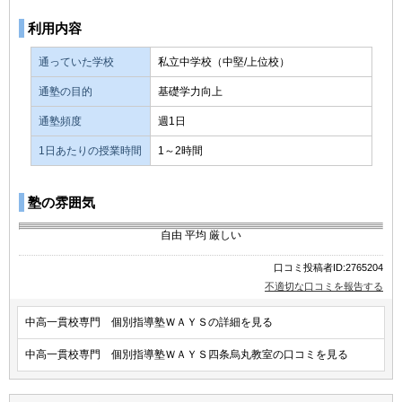
利用内容
通っていた学校
私立中学校（中堅/上位校）
通塾の目的
基礎学力向上
通塾頻度
週1日
1日あたりの授業時間
1～2時間
塾の雰囲気
自由
平均
厳しい
口コミ投稿者ID:2765204
不適切な口コミを報告する
中高一貫校専門 個別指導塾ＷＡＹＳの詳細を見る
中高一貫校専門 個別指導塾ＷＡＹＳ四条烏丸教室の口コミを見る