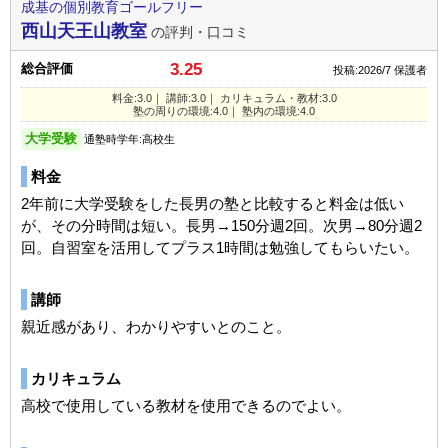
成基の個別教育ゴールフリー
西山天王山教室
の評判・口コミ
3.25
総合評価
投稿:2026/7
保護者
料金:3.0｜ 講師:3.0｜ カリキュラム・教材:3.0
塾の周りの環境:4.0｜ 塾内の環境:4.0
大学受験
通塾時学年:高校生
料金
2年前に大学受験をした長男の塾と比較すると料金は低い
が、その分時間は短い。長男→150分週2回。次男→80分週2
回。自習室を活用してプラス1時間は勉強してもらいたい。
講師
親近感があり、わかりやすいとのこと。
カリキュラム
高校で使用している教材を使用できるのでよい。