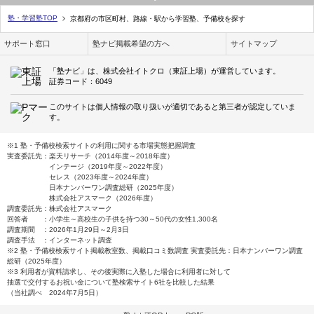
塾・学習塾TOP
京都府の市区町村、路線・駅から学習塾、予備校を探す
サポート窓口
塾ナビ掲載希望の方へ
サイトマップ
「塾ナビ」は、株式会社イトクロ（東証上場）が運営しています。
証券コード：6049
このサイトは個人情報の取り扱いが適切であると第三者が認定していま
す。
※1 塾・予備校検索サイトの利用に関する市場実態把握調査
実査委託先：楽天リサーチ（2014年度～2018年度）
インテージ（2019年度～2022年度）
セレス（2023年度～2024年度）
日本ナンバーワン調査総研（2025年度）
株式会社アスマーク（2026年度）
調査委託先：株式会社アスマーク
回答者 ：小学生～高校生の子供を持つ30～50代の女性1,300名
調査期間 ：2026年1月29日～2月3日
調査手法 ：インターネット調査
※2 塾・予備校検索サイト掲載教室数、掲載口コミ数調査 実査委託先：日本ナンバーワン調査
総研（2025年度）
※3 利用者が資料請求し、その後実際に入塾した場合に利用者に対して
抽選で交付するお祝い金について塾検索サイト6社を比較した結果
（当社調べ 2024年7月5日）