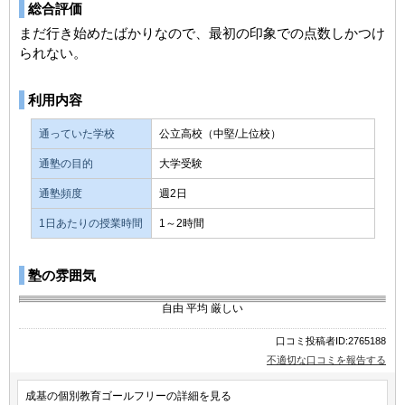
総合評価
まだ行き始めたばかりなので、最初の印象での点数しかつけ
られない。
利用内容
通っていた学校
公立高校（中堅/上位校）
通塾の目的
大学受験
通塾頻度
週2日
1日あたりの授業時間
1～2時間
塾の雰囲気
自由
平均
厳しい
口コミ投稿者ID:2765188
不適切な口コミを報告する
成基の個別教育ゴールフリーの詳細を見る