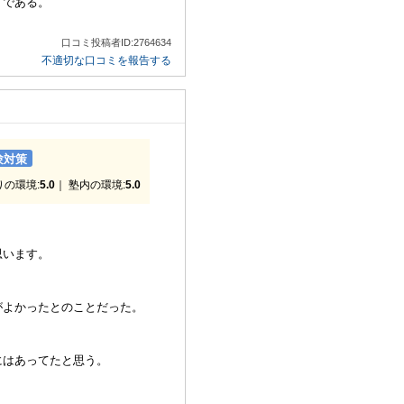
うである。
口コミ投稿者ID:2764634
不適切な口コミを報告する
験対策
りの環境:
5.0
｜ 塾内の環境:
5.0
思います。
がよかったとのことだった。
にはあってたと思う。