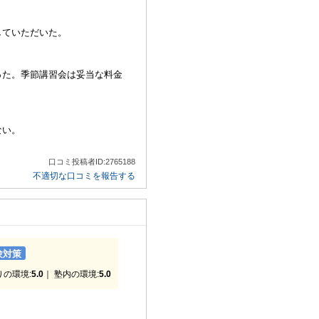
していただいた。
った。季節講習会は妥当な料金
ない。
口コミ投稿者ID:2765188
不適切な口コミを報告する
験対策
りの環境:
5.0
｜ 塾内の環境:
5.0