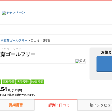
塾名で探す
ランキング
口コミ
個別教育ゴールフリー
>
口コミ（評判）
ウイクゴールフリー
お住ま
教育ゴールフリー
校
高校受験
大学受験
映像授業
.54
点
(
671
件)
室により異なる場合があります。
夏期講習
評判・口コミ
塾インタビュ