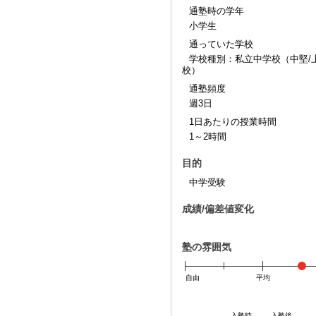
通塾時の学年
小学生
通っていた学校
学校種別：私立中学校（中堅/
校）
通塾頻度
週3日
1日あたりの授業時間
1～2時間
目的
中学受験
成績/偏差値変化
塾の雰囲気
自由
平均
入塾時
入塾後