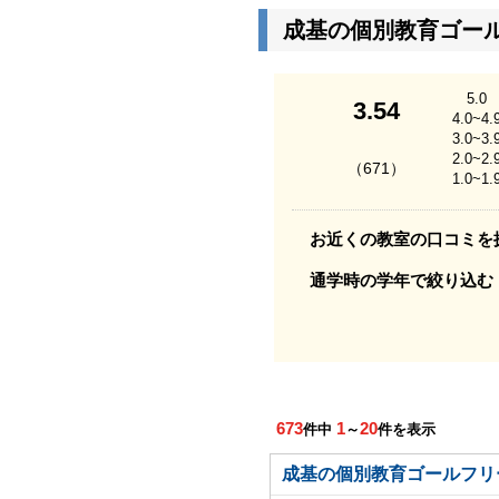
成基の個別教育ゴー
5.0
3.54
4.0~4.
3.0~3.
2.0~2.
（671）
1.0~1.
お近くの教室の口コミを
通学時の学年で絞り込む
673
1
20
件中
～
件を表示
成基の個別教育ゴールフリ