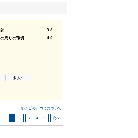
3.8
講師
4.0
塾の周りの環境
浪人生
塾ナビの口コミについて
1
2
3
4
5
次へ