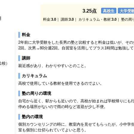
3.25点
高校生
大学受
月
料金:
3.0
｜ 講師:
3.0
｜ カリキュラム・教材:
3.0
｜ 塾の周
料金
2年前に大学受験をした長男の塾と比較すると料金は低いが、その分
2回。次男→80分週2回。自習室を活用してプラス1時間は勉強し
講師
位校）
親近感があり、わかりやすいとのこと。
カリキュラム
高校で使用している教材を使用できるのでよい。
塾の周りの環境
自宅から近く、駅からも近いので、高校が始まれば学校帰りにも
停める場所がないので雨の時など送迎が少し不便。
塾内の環境
個別カウンセリングの時に、教室内を見せてもらったが、小中学
室も個別に仕切られていてよいと思う。