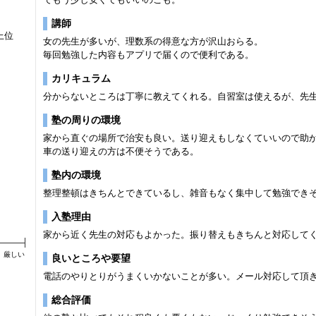
講師
上位
女の先生が多いが、理数系の得意な方が沢山おらる。
毎回勉強した内容もアプリで届くので便利である。
カリキュラム
分からないところは丁寧に教えてくれる。自習室は使えるが、先
塾の周りの環境
家から直ぐの場所で治安も良い。送り迎えもしなくていいので助
車の送り迎えの方は不便そうである。
塾内の環境
整理整頓はきちんとできているし、雑音もなく集中して勉強でき
入塾理由
家から近く先生の対応もよかった。振り替えもきちんと対応して
厳しい
良いところや要望
電話のやりとりがうまくいかないことが多い。メール対応して頂
総合評価