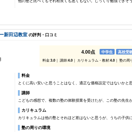
他の塾と比べてもそれ程良くも悪くもない。じっくり勉強できそ
ー新田辺教室
の評判・口コミ
4.00点
中学生
高校受
月
料金:
3.0
｜ 講師:
4.0
｜ カリキュラム・教材:
4.0
｜ 塾の周
料金
とくに高い安いと思うことはなく、適正な価格設定ではないかと
講師
こどもの感想で、複数の塾の体験授業を受けたが、この塾の先生
カリキュラム
カリキュラムは他の塾とそれほど差はないと思うが、うちの子供
塾の周りの環境