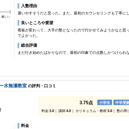
入塾理由
通いやすそうだと思った。また、最初のカウンセリングも丁寧に
厳しい
良いところや要望
看板が変わって、大手の塾となったので行かせてみようかなと思
でよかった。
総合評価
まだ行き始めたばかりなので、最初の印象での点数しかつけられ
ー水無瀬教室
の評判・口コミ
3.75点
小学生
中学受
月
料金:
3.0
｜ 講師:
4.0
｜ カリキュラム・教材:
3.0
｜ 塾の周
料金