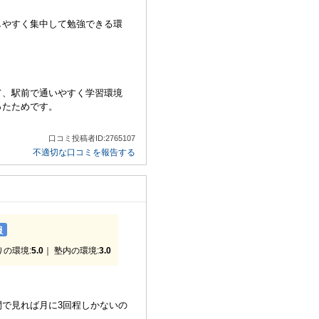
しやすく集中して勉強できる環
て、駅前で通いやすく学習環境
ったためです。
口コミ投稿者ID:2765107
不適切な口コミを報告する
服
りの環境:
5.0
｜ 塾内の環境:
3.0
で見れば月に3回程しかないの