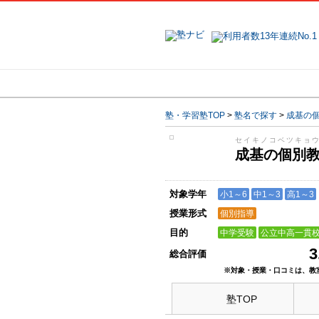
地域で探す
塾・学習塾TOP
>
塾名で探す
>
成基の
セイキノコベツキョ
成基の個別
対象学年
小1～6
中1～3
高1～3
授業形式
個別指導
目的
中学受験
公立中高一貫
3
総合評価
※対象・授業・口コミは、教
塾TOP