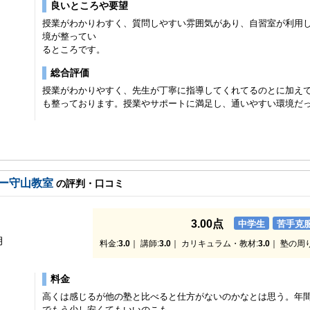
良いところや要望
授業がわかりわすく、質問しやすい雰囲気があり、自習室が利用
境が整ってい
るところです。
総合評価
授業がわかりやすく、先生が丁寧に指導してくれてるのとに加え
も整っております。授業やサポートに満足し、通いやすい環境だ
ー守山教室
の評判・口コミ
3.00点
中学生
苦手克
月
料金:
3.0
｜ 講師:
3.0
｜ カリキュラム・教材:
3.0
｜ 塾の周
料金
高くは感じるが他の塾と比べると仕方がないのかなとは思う。年間
でもう少し安くてもいいのこも。