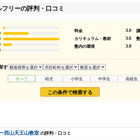
ルフリーの評判・口コミ
3.0
料金
9
3.6
カリキュラム・教材
9
9
3.8
塾内の環境
9
探す
すべて
幼児
小学生
中学生
高校生
この条件で検索する
ー西山天王山教室
の評判・口コミ