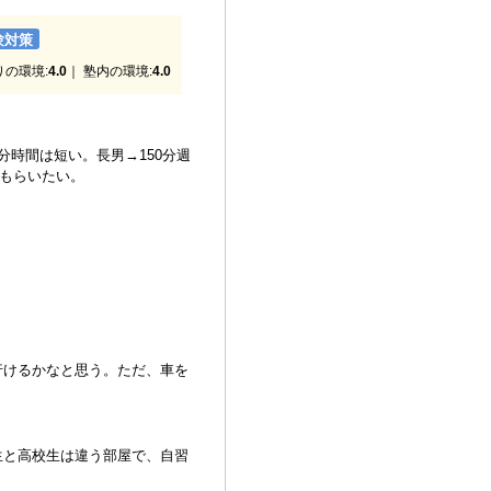
験対策
りの環境:
4.0
｜ 塾内の環境:
4.0
時間は短い。長男→150分週
てもらいたい。
行けるかなと思う。ただ、車を
生と高校生は違う部屋で、自習