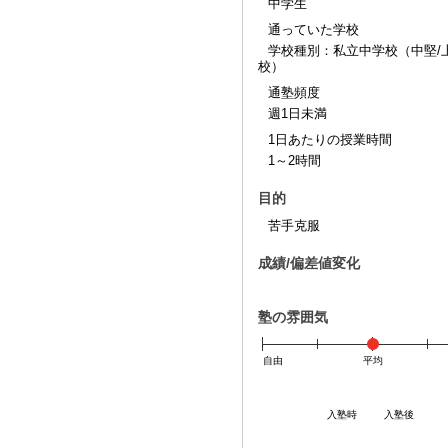
中学生
通っていた学校
学校種別：私立中学校（中堅/
校）
通塾頻度
週1日未満
1日あたりの授業時間
1～2時間
目的
苦手克服
成績/偏差値変化
塾の雰囲気
自由
平均
入塾時
入塾後