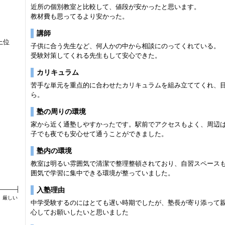
近所の個別教室と比較して、値段が安かったと思います。
教材費も思ってるより安かった。
講師
上位
子供に合う先生など、何人かの中から相談にのってくれている。
受験対策してくれる先生もして安心できた。
カリキュラム
苦手な単元を重点的に合わせたカリキュラムを組み立ててくれ、
ら。
塾の周りの環境
家から近く通塾しやすかったです。駅前でアクセスもよく、周辺
子でも夜でも安心せて通うことができました。
塾内の環境
教室は明るい雰囲気で清潔で整理整頓されており、自習スペース
囲気で学習に集中できる環境が整っていました。
入塾理由
厳しい
中学受験するのにはとても遅い時期でしたが、塾長が寄り添って
心してお願いしたいと思いました