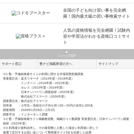
全国の子ども向け習い事を完全網
羅！国内最大級の習い事検索サイト
人気の資格情報を完全網羅！試験内
容や学習法がわかる資格口コミサイ
ト
ページTOP
サポート窓口
塾ナビ掲載希望の方へ
サイトマップ
※1 塾・予備校検索サイトの利用に関する市場実態把握調査
実査委託先：楽天リサーチ（2014年度～2018年度）
インテージ（2019年度～2022年度）
セレス（2023年度～2024年度）
日本ナンバーワン調査総研（2025年度）
株式会社アスマーク（2026年度）
調査委託先：株式会社アスマーク
回答者 ：小学生～高校生の子供を持つ30～50代の女性1,300名
調査期間 ：2026年1月29日～2月3日
調査手法 ：インターネット調査
※2 塾・予備校検索サイト掲載教室数、掲載口コミ数調査 実査委託先：日本ナンバーワン調査
総研（2025年度）
※3 利用者が資料請求し、その後実際に入塾した場合に利用者に対して
抽選で交付するお祝い金について塾検索サイト6社を比較した結果