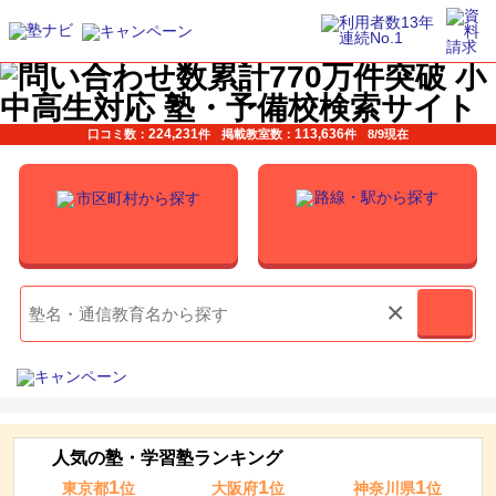
224,231
113,636
口コミ数：
件
掲載教室数：
件
8/9現在
×
人気の塾・学習塾ランキング
1
1
1
東京都
位
大阪府
位
神奈川県
位