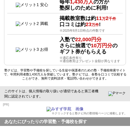
毎年
1,430万人
の方が
塾探しのために利用!
掲載教室数は約
11
2
万
千件
口コミは約
23
!
万件
※2025年8月1日時点の件数です
入塾で
22,000円分
さらに抽選で
10万円分
の
ギフト券がもらえる
※適応条件有り
※通信教育はプレゼント金額が異なります
塾ナビは、学習塾や予備校を探している生徒や保護者のための塾・予備校検索サイト
で、年間利用者数1,430万人を突破しています。塾ナビでは、各塾を口コミで比較する
ことができ、無料で資料請求・電話問い合わせができます。
このサイトは、個人情報の取り扱いが適切であると第三者機
関に認定されています。
[PR]
※クリックすると塾ナビ内の塾情報ページに移動します。
あなたにぴったりの学習塾・予備校を探す