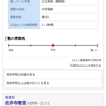
通っていた学校
公立高校（難関校）
通塾の目的
大学受験
通塾頻度
週3日
1日あたりの授業時間
1～2時間
塾の雰囲気
自由
平均
厳しい
口コミ投稿者ID:2765176
不適切な口コミを報告する
四谷学院の詳細を見る
四谷学院なんば校の口コミを見る
修優舘
佐井寺教室
の評判・口コミ