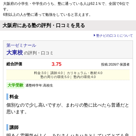
大阪府の小学生・中学生のうち、塾に通っている人は62.1％で、全国で6位で
す。
6割以上の人が塾に通って勉強をしていると言えます。
大阪府にある塾の評判・口コミを見る
塾ナビの口コミについて
第一ゼミナール
大東校
の評判・口コミ
3.75
総合評価
投稿:2026/7
保護者
料金:3.0｜ 講師:4.0｜ カリキュラム・教材:4.0
塾の周りの環境:5.0｜ 塾内の環境:4.0
大学受験
通塾時学年:高校生
料金
個別なので少し高いですが、まわりの塾に比べたら普通だと
思います。
講師
明るく雰囲気がよく、みなさんハキハキとしていてとても良