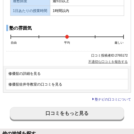
通塾頻度
週5日以上
1日あたりの授業時間
1時間以内
塾の雰囲気
自由
平均
厳しい
口コミ投稿者ID:2765172
不適切な口コミを報告する
修優舘の詳細を見る
修優舘佐井寺教室の口コミを見る
塾ナビの口コミについて
口コミをもっと見る
他の地域を探す