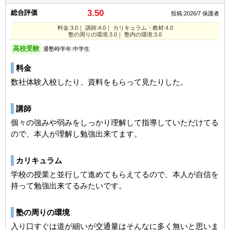
3.50
総合評価
投稿:2026/7
保護者
料金:3.0｜ 講師:4.0｜ カリキュラム・教材:4.0
塾の周りの環境:3.0｜ 塾内の環境:3.0
高校受験
通塾時学年:中学生
料金
数社体験入校したり、資料をもらって見たりした。
講師
個々の強みや弱みをしっかり理解して指導していただけてる
ので、本人が理解し勉強出来てます。
カリキュラム
学校の授業と並行して進めてもらえてるので、本人が自信を
持って勉強出来てるみたいです。
塾の周りの環境
入り口すぐは道が細いが交通量はそんなに多く無いと思いま