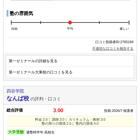
塾の雰囲気
自由
平均
厳しい
口コミ投稿者ID:2765184
不適切な口コミを報告する
第一ゼミナールの詳細を見る
第一ゼミナール大東校の口コミを見る
四谷学院
なんば校
の評判・口コミ
3.00
総合評価
投稿:2026/7
保護者
料金:2.0｜ 講師:3.0｜ カリキュラム・教材:3.0
塾の周りの環境:2.0｜ 塾内の環境:4.0
大学受験
通塾時学年:高校生