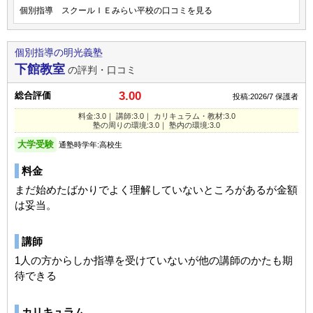
個別指導 スクールＩＥみらい平校の口コミを見る
個別指導の明光義塾
下館教室
の評判・口コミ
3.00
総合評価
投稿:2026/7
保護者
料金:3.0｜ 講師:3.0｜ カリキュラム・教材:3.0
塾の周りの環境:3.0｜ 塾内の環境:3.0
大学受験
通塾時学年:高校生
料金
まだ始めたばかりでよく理解していないところがあるが金額
は妥当。
講師
1人の方からしか指導を受けていないが他の講師のかたも期
待できる
カリキュラム