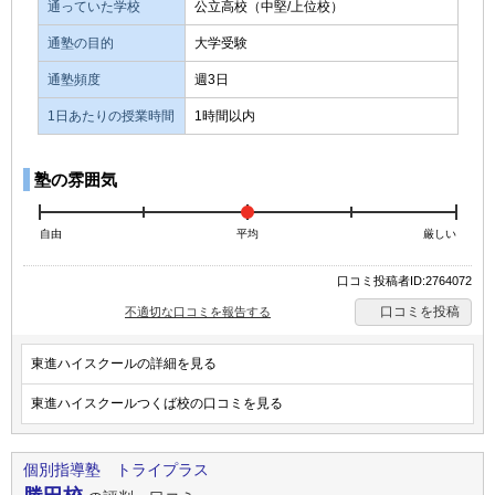
通っていた学校
公立高校（中堅/上位校）
通塾の目的
大学受験
通塾頻度
週3日
1日あたりの授業時間
1時間以内
塾の雰囲気
自由
平均
厳しい
口コミ投稿者ID:2764072
口コミを投稿
不適切な口コミを報告する
東進ハイスクールの詳細を見る
東進ハイスクールつくば校の口コミを見る
個別指導塾 トライプラス