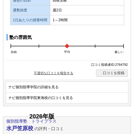
通塾の目的
高校受験
通塾頻度
週2日
1日あたりの授業時間
1～2時間
塾の雰囲気
自由
平均
厳しい
口コミ投稿者ID:2764792
口コミを投稿
不適切な口コミを報告する
ナビ個別指導学院の詳細を見る
ナビ個別指導学院東海校の口コミを見る
2026年版
個別指導塾 トライプラス
水戸笠原校
の評判・口コミ