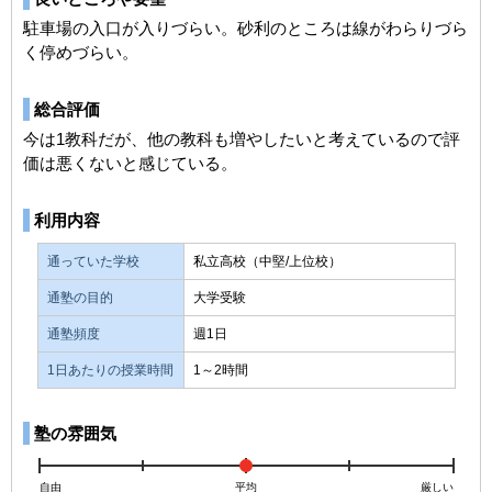
駐車場の入口が入りづらい。砂利のところは線がわらりづら
く停めづらい。
総合評価
今は1教科だが、他の教科も増やしたいと考えているので評
価は悪くないと感じている。
利用内容
通っていた学校
私立高校（中堅/上位校）
通塾の目的
大学受験
通塾頻度
週1日
1日あたりの授業時間
1～2時間
塾の雰囲気
自由
平均
厳しい