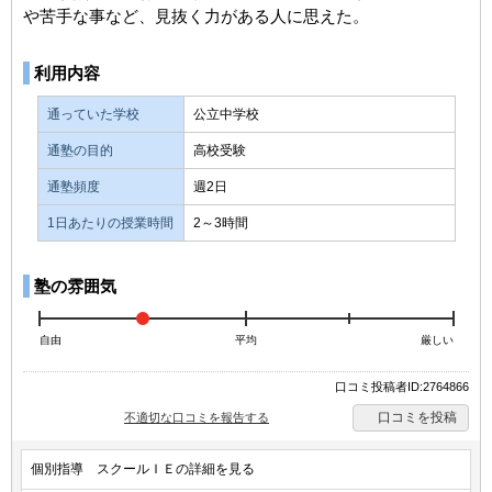
や苦手な事など、見抜く力がある人に思えた。
利用内容
通っていた学校
公立中学校
通塾の目的
高校受験
通塾頻度
週2日
1日あたりの授業時間
2～3時間
塾の雰囲気
自由
平均
厳しい
口コミ投稿者ID:2764866
口コミを投稿
不適切な口コミを報告する
個別指導 スクールＩＥの詳細を見る