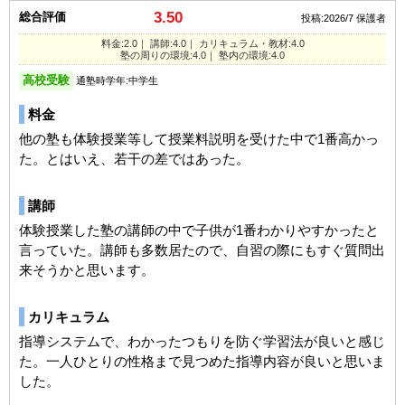
3.50
総合評価
投稿:2026/7
保護者
料金:2.0｜ 講師:4.0｜ カリキュラム・教材:4.0
塾の周りの環境:4.0｜ 塾内の環境:4.0
高校受験
通塾時学年:中学生
料金
他の塾も体験授業等して授業料説明を受けた中で1番高かっ
た。とはいえ、若干の差ではあった。
講師
体験授業した塾の講師の中で子供が1番わかりやすかったと
言っていた。講師も多数居たので、自習の際にもすぐ質問出
来そうかと思います。
カリキュラム
指導システムで、わかったつもりを防ぐ学習法が良いと感じ
た。一人ひとりの性格まで見つめた指導内容が良いと思いま
した。