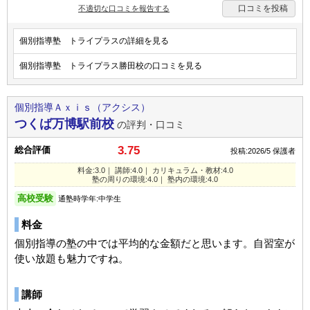
口コミを投稿
不適切な口コミを報告する
個別指導塾 トライプラスの詳細を見る
個別指導塾 トライプラス勝田校の口コミを見る
個別指導Ａｘｉｓ（アクシス）
つくば万博駅前校
の評判・口コミ
3.75
総合評価
投稿:2026/5
保護者
料金:3.0｜ 講師:4.0｜ カリキュラム・教材:4.0
塾の周りの環境:4.0｜ 塾内の環境:4.0
高校受験
通塾時学年:中学生
料金
個別指導の塾の中では平均的な金額だと思います。自習室が
使い放題も魅力ですね。
講師