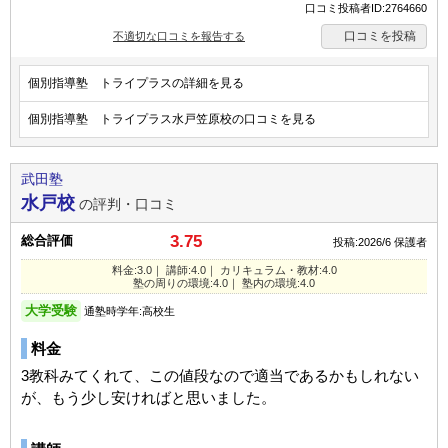
口コミ投稿者ID:2764660
口コミを投稿
不適切な口コミを報告する
個別指導塾 トライプラスの詳細を見る
個別指導塾 トライプラス水戸笠原校の口コミを見る
武田塾
水戸校
の評判・口コミ
3.75
総合評価
投稿:2026/6
保護者
料金:3.0｜ 講師:4.0｜ カリキュラム・教材:4.0
塾の周りの環境:4.0｜ 塾内の環境:4.0
大学受験
通塾時学年:高校生
料金
3教科みてくれて、この値段なので適当であるかもしれない
が、もう少し安ければと思いました。