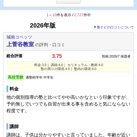
1
～
10
件を表示 /
2,727
件中
2026年版
塾ナビの口コミについて
城南コベッツ
上菅谷教室
の評判・口コミ
3.75
総合評価
投稿:2026/7
保護者
料金:3.0｜ 講師:4.0｜ カリキュラム・教材:4.0
塾の周りの環境:4.0｜ 塾内の環境:4.0
高校受験
通塾時学年:中学生
料金
他の個別指導の塾と比べてやや高いかなという印象ですが、
予約無しでいつでも自習が出来る事を含めると気にならない
程度です。
講師
講師は、子供は分かりやすいと言っていました。年齢が近い