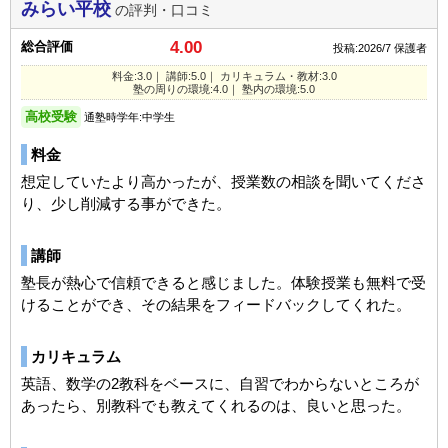
みらい平校
の評判・口コミ
4.00
総合評価
投稿:2026/7
保護者
料金:3.0｜ 講師:5.0｜ カリキュラム・教材:3.0
塾の周りの環境:4.0｜ 塾内の環境:5.0
高校受験
通塾時学年:中学生
料金
想定していたより高かったが、授業数の相談を聞いてくださ
り、少し削減する事ができた。
講師
塾長が熱心で信頼できると感じました。体験授業も無料で受
けることができ、その結果をフィードバックしてくれた。
カリキュラム
英語、数学の2教科をベースに、自習でわからないところが
あったら、別教科でも教えてくれるのは、良いと思った。