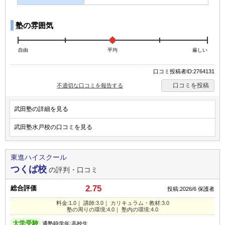
塾の雰囲気
自由
平均
厳しい
口コミ投稿者ID:2764131
口コミを投稿
不適切な口コミを報告する
武田塾の詳細を見る
武田塾水戸校の口コミを見る
東進ハイスクール
つくば校
の評判・口コミ
2.75
総合評価
投稿:2026/6
保護者
料金:1.0｜ 講師:3.0｜ カリキュラム・教材:3.0
塾の周りの環境:4.0｜ 塾内の環境:4.0
大学受験
通塾時学年:高校生