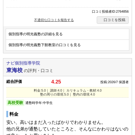
口コミ投稿者ID:2764856
口コミを投稿
不適切な口コミを報告する
個別指導の明光義塾の詳細を見る
個別指導の明光義塾下館教室の口コミを見る
ナビ個別指導学院
東海校
の評判・口コミ
4.25
総合評価
投稿:2026/7
保護者
料金:5.0｜ 講師:4.0｜ カリキュラム・教材:4.0
塾の周りの環境:5.0｜ 塾内の環境:4.0
高校受験
通塾時学年:中学生
料金
安い、高いはまだ入ったばかりでわかりません。
他の兄弟が通塾していたところと、そんなにかわりはないの