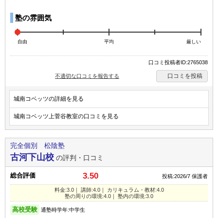
塾の雰囲気
自由
平均
厳しい
口コミ投稿者ID:2765038
口コミを投稿
不適切な口コミを報告する
城南コベッツの詳細を見る
城南コベッツ上菅谷教室の口コミを見る
完全個別 松陰塾
古河下山校
の評判・口コミ
3.50
総合評価
投稿:2026/7
保護者
料金:3.0｜ 講師:4.0｜ カリキュラム・教材:4.0
塾の周りの環境:4.0｜ 塾内の環境:3.0
高校受験
通塾時学年:中学生