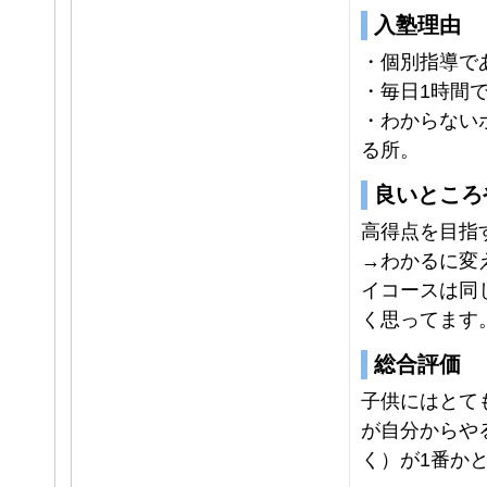
入塾理由
・個別指導で
・毎日1時間
・わからない
る所。
良いところ
高得点を目指
→わかるに変
イコースは同
く思ってます
総合評価
子供にはとて
が自分からや
く）が1番か