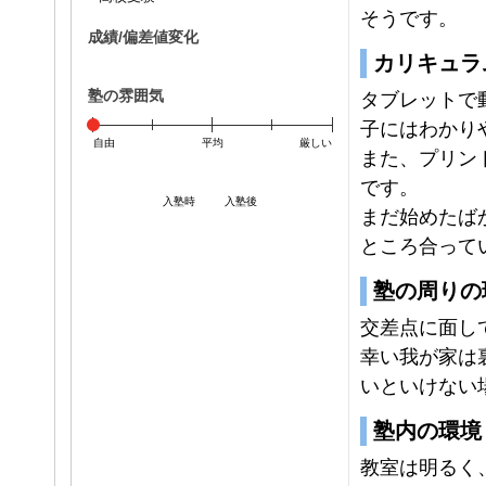
そうです。
成績/偏差値変化
カリキュラ
塾の雰囲気
タブレットで
子にはわかり
自由
平均
厳しい
また、プリン
です。
入塾時
入塾後
まだ始めたば
ところ合って
塾の周りの
交差点に面し
幸い我が家は
いといけない
塾内の環境
教室は明るく