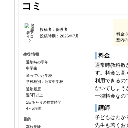
コミ
投稿者：
保護者
料金:
3
投稿時期：
2026年7月
塾内の
生徒情報
料金
通塾時の学年
通常時教科数
中学生
す。料金は高
通っていた学校
利用できるの
学校種別：公立中学校
ないでしょう
通塾頻度
週5日以上
一律料金なの
1日あたりの授業時間
講師
4～5時間
子どもはわか
目的
先生も若くお
高校受験