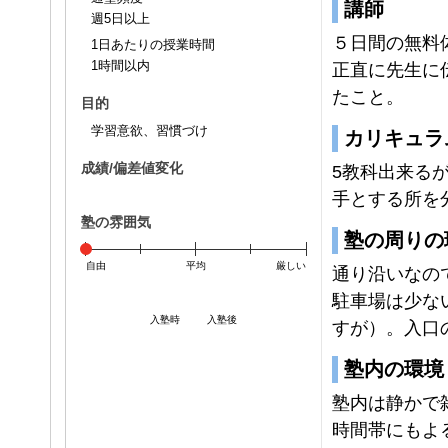
講師
週5日以上
５日間の無料
1日あたりの授業時間
1時間以内
正直に先生に
たこと。
目的
学習意欲、習慣づけ
カリキュラ
成績/偏差値変化
5教科出来る
手とする所を
塾の雰囲気
塾の周りの
自由
平均
厳しい
通り沿いなの
駐車場は少な
入塾時
入塾後
すが）。入口
塾内の環境
塾内は静かで
時間帯にもよ