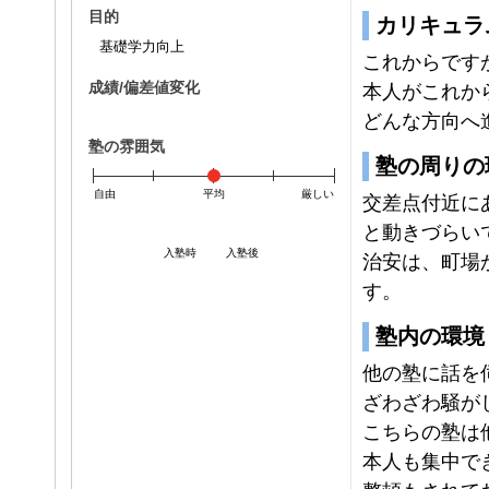
目的
カリキュラ
基礎学力向上
これからです
成績/偏差値変化
本人がこれか
どんな方向へ
塾の雰囲気
塾の周りの
自由
平均
厳しい
交差点付近に
と動きづらい
入塾時
入塾後
治安は、町場
す。
塾内の環境
他の塾に話を
ざわざわ騒が
こちらの塾は
本人も集中で