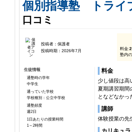
個別指導塾 トライ
口コミ
投稿者：
保護者
料金:
2
投稿時期：
2026年7月
塾内の
生徒情報
料金
通塾時の学年
少し値段は高
中学生
夏期講習期間
通っていた学校
となどなかっ
学校種別：公立中学校
通塾頻度
講師
週2日
体験授業の先
1日あたりの授業時間
1～2時間
カリキュラ