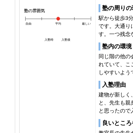
塾の周りの
塾の雰囲気
駅から徒歩3
自由
平均
厳しい
です。大通り
す。一つ残念
入塾時
入塾後
塾内の環境
同じ階の他の
れていて、こ
しやすいよう
入塾理由
建物が新しく
と、先生も親
と思ったので
良いところ
教室長の先生