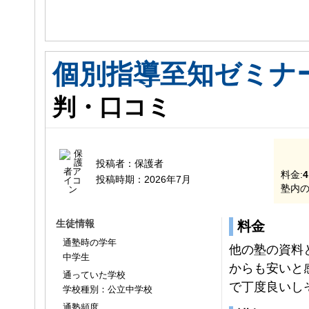
個別指導至知ゼミナ
判・口コミ
投稿者：
保護者
料金:
4
投稿時期：
2026年7月
塾内の
生徒情報
料金
通塾時の学年
他の塾の資料
中学生
からも安いと
通っていた学校
で丁度良いし
学校種別：公立中学校
通塾頻度