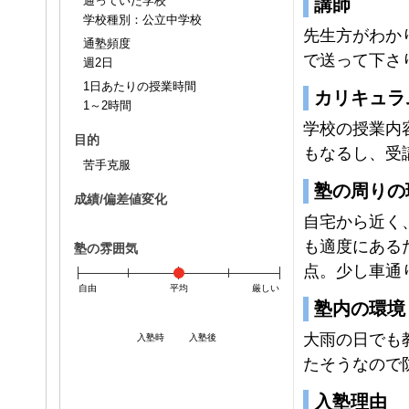
通っていた学校
講師
学校種別：公立中学校
先生方がわか
通塾頻度
で送って下さ
週2日
1日あたりの授業時間
カリキュラ
1～2時間
学校の授業内
目的
もなるし、受
苦手克服
塾の周りの
成績/偏差値変化
自宅から近く
も適度にある
塾の雰囲気
点。少し車通
自由
平均
厳しい
塾内の環境
大雨の日でも
入塾時
入塾後
たそうなので
入塾理由