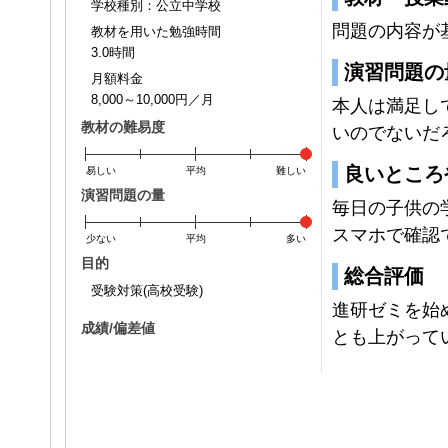
学校種別：公立中学校
問題の内容が
教材を用いた勉強時間
3.0時間
演習問題の
月額料金
8,000～10,000円／月
本人は満足し
教材の難易度
いのでないだ
良いところ
易しい
平均
難しい
演習問題の量
毎日の子供の
スマホで確認
少ない
平均
多い
目的
総合評価
受験対策(高校受験)
進研ゼミを始
成績/偏差値
とも上がって