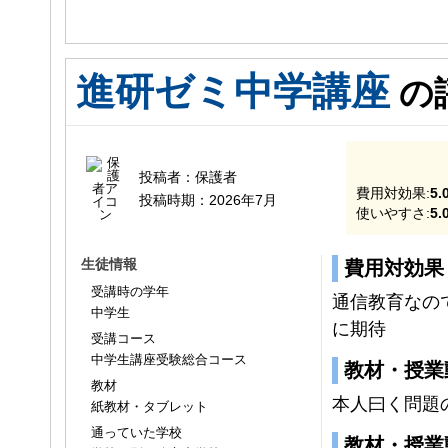
進研ゼミ中学講座
の
投稿者：
保護者
費用対効果:
5.
投稿時期：
2026年7月
使いやすさ:
5.
生徒情報
費用対効果
受講時の学年
通信教育なの
中学生
に期待
受講コース
中学生講座受験総合コース
教材・授業
教材
本人曰く問題
紙教材・タブレット
通っていた学校
教材・授業