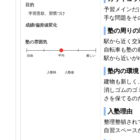
目的
予習メインだ
学習意欲、習慣づけ
手な問題をそ
成績/偏差値変化
塾の周りの
駅から近く交
塾の雰囲気
自転車も塾の
自由
平均
厳しい
駅から近いが
塾内の環境
入塾時
入塾後
建物も新しく
消しゴムのゴ
さを保てるの
入塾理由
整理整頓され
自習スペース