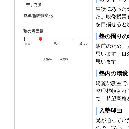
苦手克服
生徒にあった
成績/偏差値変化
た。映像授業
を目指せると
塾の雰囲気
塾の周りの
自由
平均
厳しい
駅前のため、
思います。目
入塾時
入塾後
思います。
塾内の環境
綺麗な教室で
整理整頓され
で、希望高校
入塾理由
兄が通ってい
ので、安心し