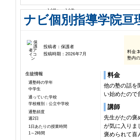
入会時：
入会後:
ナビ個別指導学院亘
投稿者：
保護者
料金:
3
投稿時期：
2026年7月
塾内の
生徒情報
料金
通塾時の学年
他の塾の話を
中学生
い始めたので
通っていた学校
学校種別：公立中学校
講師
通塾頻度
先生がたの褒
週2日
が気に入りま
1日あたりの授業時間
1～2時間
褒められて喜