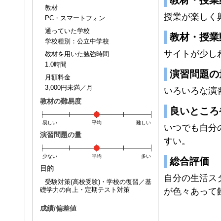
教材・授業
教材
授業が楽しく
PC・スマートフォン
通っていた学校
教材・授業
学校種別：公立中学校
サイトが少し
教材を用いた勉強時間
1.0時間
演習問題の
月額料金
3,000円未満／月
いろいろな演
教材の難易度
良いところ
易しい
平均
難しい
いつでも自分
演習問題の量
すい。
少ない
平均
多い
総合評価
目的
自分の生活ス
受験対策(高校受験)・学校の復習／基
礎学力の向上・定期テスト対策
が色々あって
成績/偏差値