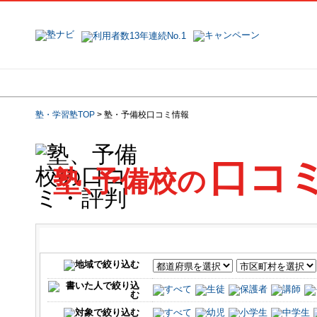
地域で探す
塾名で探す
塾・学習塾TOP
>
塾・予備校口コミ情報
口コ
塾
、
予備校の