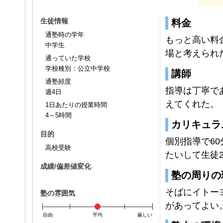
生徒情報
料金
通塾時の学年
もっと高い料
中学生
場と考えられ
通っていた学校
学校種別：公立中学校
講師
通塾頻度
指導は丁寧で
週4日
えてくれた。
1日あたりの授業時間
4～5時間
カリキュラ
目的
個別指導で6
高校受験
たいして生徒
成績/偏差値変化
塾の周りの
そばにイトー
塾の雰囲気
があってよい
自由
平均
厳しい