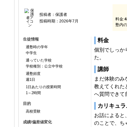
投稿者：
保護者
料金:
4
投稿時期：
2026年7月
塾内の
生徒情報
料金
通塾時の学年
個別でしっか
中学生
た。
通っていた学校
学校種別：公立中学校
講師
通塾頻度
まだ体験のみ
週1日
教えてくれた
1日あたりの授業時間
1～2時間
へ質問できて
目的
カリキュラ
高校受験
お話によると
成績/偏差値変化
のことで、ち