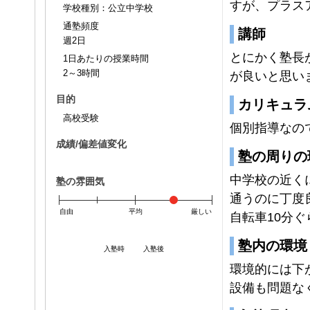
すが、プラス
学校種別：公立中学校
通塾頻度
講師
週2日
とにかく塾長
1日あたりの授業時間
2～3時間
が良いと思い
目的
カリキュラ
高校受験
個別指導なの
成績/偏差値変化
塾の周りの
中学校の近く
塾の雰囲気
通うのに丁度
自由
平均
厳しい
自転車10分
塾内の環境
入塾時
入塾後
環境的には下
設備も問題な