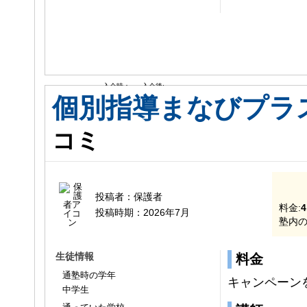
入会時：
入会後:
個別指導まなびプラ
コミ
投稿者：
保護者
料金:
4
投稿時期：
2026年7月
塾内の
生徒情報
料金
通塾時の学年
キャンペーン
中学生