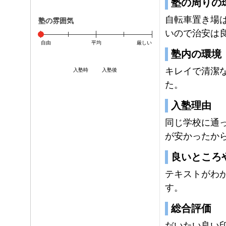
塾の周りの
自転車置き場
塾の雰囲気
いので治安は
自由
平均
厳しい
塾内の環境
キレイで清潔
入塾時
入塾後
た。
入塾理由
同じ学校に通
が安かったか
良いところ
テキストがわ
す。
総合評価
だいたい良い