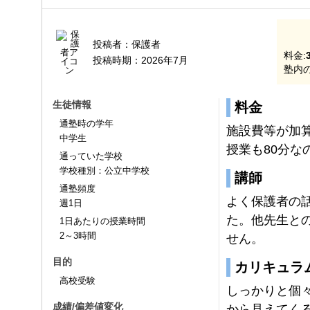
投稿者：
保護者
料金:
投稿時期：
2026年7月
塾内の
生徒情報
料金
通塾時の学年
施設費等が加
中学生
授業も80分な
通っていた学校
学校種別：公立中学校
講師
通塾頻度
よく保護者の
週1日
た。他先生と
1日あたりの授業時間
2～3時間
せん。
目的
カリキュラ
高校受験
しっかりと個
成績/偏差値変化
から見えてく