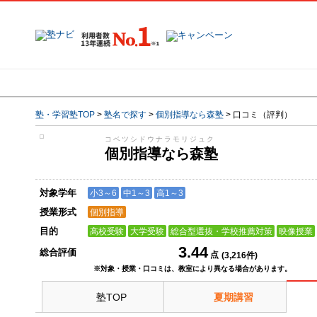
地域で探す
塾名で探す
塾・学習塾TOP
>
塾名で探す
>
個別指導なら森塾
>
口コミ（評判）
コベツシドウナラモリジュク
個別指導なら森塾
対象学年
小3～6
中1～3
高1～3
授業形式
個別指導
目的
高校受験
大学受験
総合型選抜・学校推薦対策
映像授業
3.44
総合評価
点
(
3,216
件)
※対象・授業・口コミは、教室により異なる場合があります。
塾TOP
夏期講習