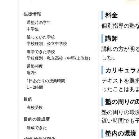
生徒情報
料金
通塾時の学年
個別指導の塾
中学生
通っていた学校
講師
学校種別：公立中学校
講師の方が明
進学できた学校
した。
学校種別：私立高校（中堅/上位校）
通塾頻度
カリキュラ
週2日
テキストを選
1日あたりの授業時間
1～2時間
ったことはあ
目的
塾の周りの
高校受験
塾の周りの環
目的の達成度
遅い時間でも
達成できた
塾内の環境