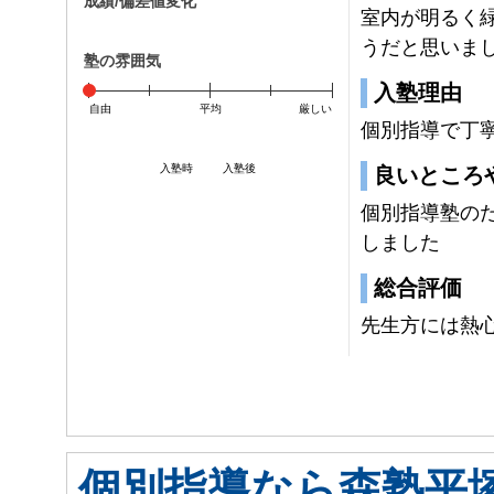
成績/偏差値変化
室内が明るく
うだと思いま
塾の雰囲気
入塾理由
自由
平均
厳しい
個別指導で丁
入塾時
入塾後
良いところ
個別指導塾の
しました
総合評価
先生方には熱
個別指導なら森塾平