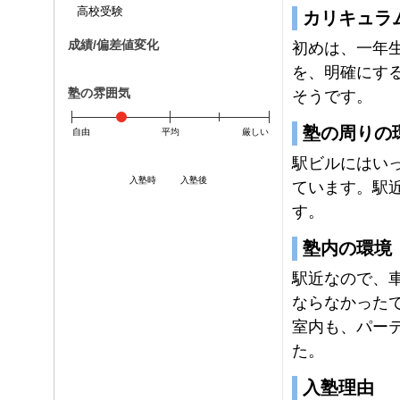
高校受験
カリキュラ
成績/偏差値変化
初めは、一年
を、明確にす
塾の雰囲気
そうです。
塾の周りの
自由
平均
厳しい
駅ビルにはい
入塾時
入塾後
ています。駅
す。
塾内の環境
駅近なので、
ならなかった
室内も、パー
た。
入塾理由