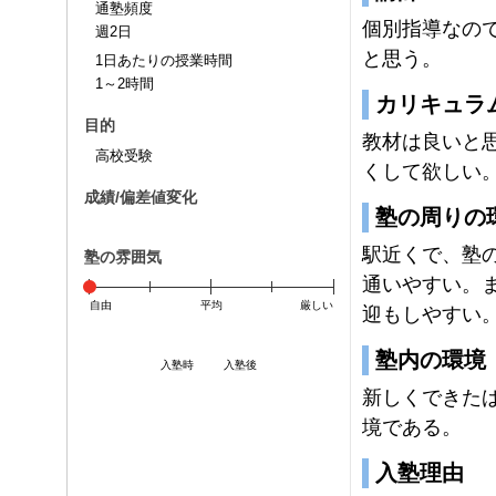
通塾頻度
個別指導なの
週2日
と思う。
1日あたりの授業時間
1～2時間
カリキュラ
目的
教材は良いと
高校受験
くして欲しい
成績/偏差値変化
塾の周りの
駅近くで、塾
塾の雰囲気
通いやすい。
自由
平均
厳しい
迎もしやすい
塾内の環境
入塾時
入塾後
新しくできた
境である。
入塾理由