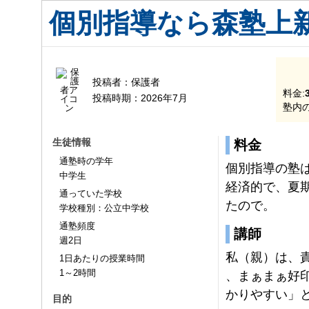
個別指導なら森塾上
投稿者：
保護者
料金:
投稿時期：
2026年7月
塾内の
生徒情報
料金
通塾時の学年
個別指導の塾
中学生
経済的で、夏
通っていた学校
たので。
学校種別：公立中学校
通塾頻度
講師
週2日
私（親）は、
1日あたりの授業時間
1～2時間
、まぁまぁ好
かりやすい」
目的