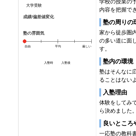
学校の授業の
大学受験
内容を把握で
成績/偏差値変化
塾の周りの
家から徒歩圏
塾の雰囲気
の多い道に面
自由
平均
厳しい
す。
塾内の環境
入塾時
入塾後
塾はそんなに
ることはない
入塾理由
体験をしてみ
ら決めました
良いところ
一応塾の教科