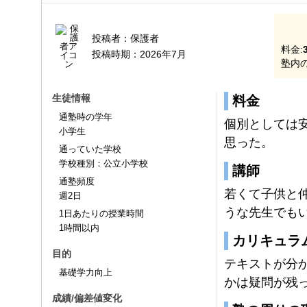
投稿者：
保護者
料金:
投稿時期：
2026年7月
塾内の
生徒情報
料金
通塾時の学年
個別としては
小学生
思った。
通っていた学校
学校種別：公立小学校
講師
通塾頻度
若くて子供と
週2日
うな先生でも
1日あたりの授業時間
1時間以内
カリキュラ
目的
テキストが分
基礎学力向上
かは疑問が残
成績/偏差値変化