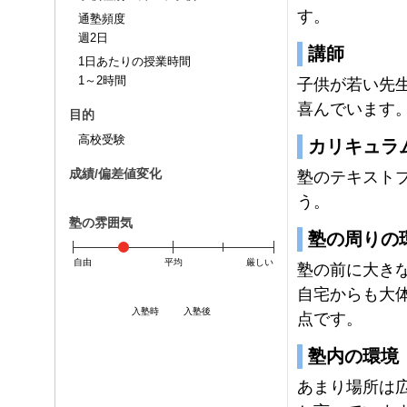
す。
通塾頻度
週2日
講師
1日あたりの授業時間
1～2時間
子供が若い先
喜んでいます
目的
高校受験
カリキュラ
成績/偏差値変化
塾のテキスト
う。
塾の雰囲気
塾の周りの
自由
平均
厳しい
塾の前に大き
自宅からも大
入塾時
入塾後
点です。
塾内の環境
あまり場所は