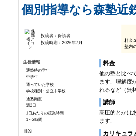
個別指導なら森塾近
投稿者：
保護者
料金:
投稿時期：
2026年7月
塾内の
生徒情報
料金
通塾時の学年
他の塾と比べ
中学生
ます。理解度
通っていた学校
れるなど（無
学校種別：公立中学校
通塾頻度
講師
週2日
高圧的とかは
1日あたりの授業時間
1～2時間
ます。
目的
カリキュラ