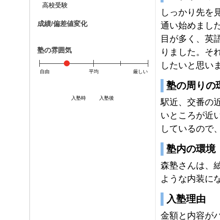
高校受験
しっかり先を
成績/偏差値変化
通い始めまし
目が多く、英
塾の雰囲気
りました。そ
したいと思い
自由
平均
厳しい
塾の周りの
入塾時
入塾後
駅近、交番の
いところが近
しているので
塾内の環境
森塾さんは、
ような内装に
入塾理由
金額と内容が