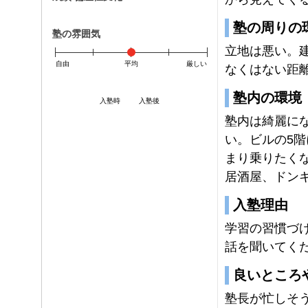
塾の周りの
塾の雰囲気
立地は悪い。
自由
平均
厳しい
なくはない距
塾内の環境
入塾時
入塾後
塾内は綺麗に
い。ビルの5
まり乗りたく
居酒屋、ドン
入塾理由
学習の習慣づ
話を聞いてく
良いところ
塾長が忙しそ