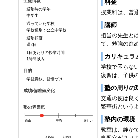
生徒情報
料金
通塾時の学年
授業料は、普
中学生
通っていた学校
講師
学校種別：公立中学校
担当の先生と
通塾頻度
て、勉強の進
週2日
1日あたりの授業時間
カリキュラ
1時間以内
学校で困らな
目的
復習は、子供
学習意欲、習慣づけ
塾の周りの
成績/偏差値変化
交通の便は良
繁華街という
塾の雰囲気
塾内の環境
自由
平均
厳しい
教室は、静か
自習室があり
入塾時
入塾後