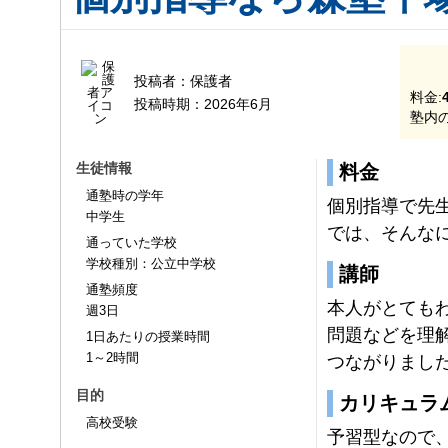
投稿者：
保護者
料金:
投稿時期：
2026年6月
塾内の
生徒情報
料金
通塾時の学年
個別指導で先
中学生
では、そんな
通っていた学校
学校種別：公立中学校
講師
通塾頻度
本人がとても
週3日
問題などを理
1日あたりの授業時間
1～2時間
つながりまし
目的
カリキュラ
高校受験
予習型なので