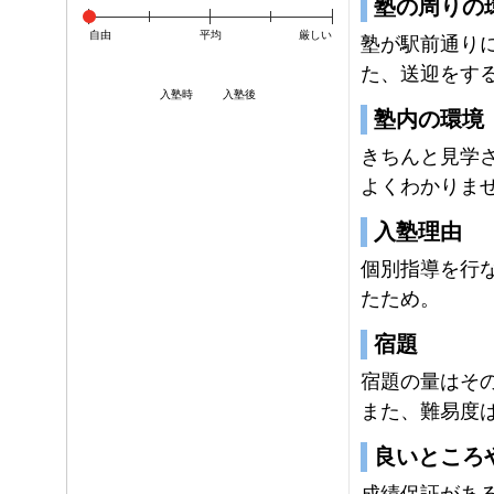
塾の周りの
自由
平均
厳しい
塾が駅前通り
た、送迎をす
入塾時
入塾後
塾内の環境
きちんと見学
よくわかりま
入塾理由
個別指導を行
たため。
宿題
宿題の量はそ
また、難易度
良いところ
成績保証があ