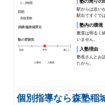
塾の周りの
1～2時間
駅からは近い
目的
駅出てすぐで
高校受験
塾内の環境
成績/偏差値変化
教室は明るく
いません。
塾の雰囲気
入塾理由
自由
平均
厳しい
塾長さんとお
たから。
入塾時
入塾後
個別指導なら森塾稲