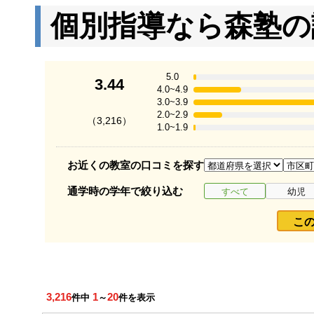
個別指導なら森塾の
5.0
3.44
4.0~4.9
3.0~3.9
2.0~2.9
（3,216）
1.0~1.9
お近くの教室の口コミを探す
通学時の学年で絞り込む
すべて
幼児
こ
3,216
1
20
件中
～
件を表示