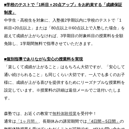
■学校のテストで「1科目＋20点アップ」をお約束する「成績保証
制度」
中学生・高校生を対象に、入塾後2学期以内に学校のテストで「1
科目+20点以上」または「80点以上※60点以上で入塾した場合」を
超えて成績が上がらなければ、3学期目の対象科目の授業料を全額
免除し、1学期間無料で指導させていただきます。
■個別指導でありながら安心の授業料を実現
「楽しくて成績が上がること」はもちろん大切ですが、「安心して
通い続けられること」も同じくらい大切です。一人でも多くのお子
様に、成績が上がる喜びを提供するためにリーズナブルな授業料を
設定しています。※授業料の詳細は返信メールでご送付いたしま
す。
森塾では、お近くの教室で
無料体験授業
を受付中！
通常は
「1ヶ月間」
、長期休みの講習期間では
「4日間～5日間」
の