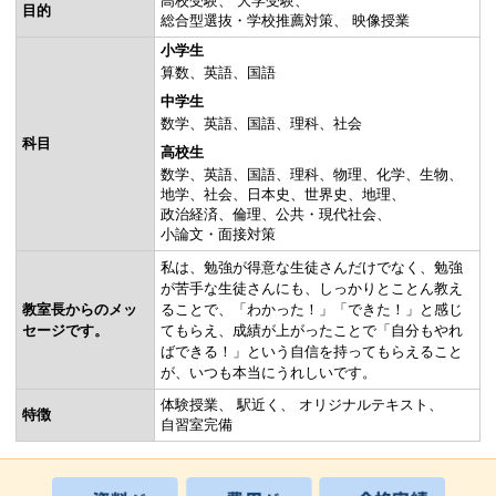
高校受験
大学受験
目的
総合型選抜・学校推薦対策
映像授業
小学生
算数
英語
国語
中学生
数学
英語
国語
理科
社会
科目
高校生
数学
英語
国語
理科
物理
化学
生物
地学
社会
日本史
世界史
地理
政治経済
倫理
公共・現代社会
小論文・面接対策
私は、勉強が得意な生徒さんだけでなく、勉強
が苦手な生徒さんにも、しっかりとことん教え
教室長からのメッ
ることで、「わかった！」「できた！」と感じ
セージです。
てもらえ、成績が上がったことで「自分もやれ
ばできる！」という自信を持ってもらえること
が、いつも本当にうれしいです。
体験授業
駅近く
オリジナルテキスト
特徴
自習室完備