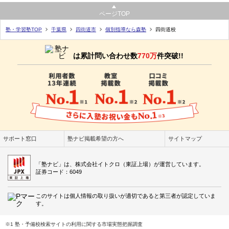
ページTOP
塾・学習塾TOP
千葉県
四街道市
個別指導なら森塾
四街道校
は累計問い合わせ数
770万
件突破!!
サポート窓口
塾ナビ掲載希望の方へ
サイトマップ
「塾ナビ」は、株式会社イトクロ（東証上場）が運営しています。
証券コード：6049
このサイトは個人情報の取り扱いが適切であると第三者が認定していま
す。
※1 塾・予備校検索サイトの利用に関する市場実態把握調査