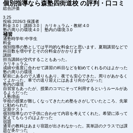
個別指導なら森塾
四街道校
の評判・口コミ
総合評価
3.25
投稿:2026/3
保護者
料金:3.0｜ 講師:3.0｜ カリキュラム・教材:4.0
塾の周りの環境:4.0｜ 塾内の環境:3.0
補習
通塾時学年:中学生
料金
個別指導の塾としては平均的な料金だと思います。夏期講習などで
科目数を増やすとその分料金がかかります
講師
担当講師が交代することもあった。
カリキュラム
成績や進度に合わせて講習の科目などを勧めてくれるのはよかった
塾の周りの環境
駅前にあるので人通りもあり、夜でも安心できた。周りがあかるく
てよかった。車での送り迎えにはあまり向かなかった
塾内の環境
自習室もあったが、授業のコマにそって利用するというルールがあ
るようだった
入塾理由
学校の授業が難しくなってきたため塾をさがしていたところ、先輩
に勧められた
定期テスト
個別指導なので子供に合わせて内容を考えてくれた。希望に添って
変えてもらうのはよかった
宿題
通常の教科はあまり宿題が出されなかった。英単語のクラスでは課
題が多かった