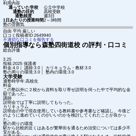
利用内容
通っていた学校
公立中学校
通塾の目的
高校受験
通塾頻度
週3日
1日あたりの授業時間
2～3時間
塾の雰囲気
自由
平均
厳しい
口コミ投稿者ID:2649940
不適切な口コミを報告する
個別指導なら森塾
四街道校
の評判・口コミ
総合評価
3.25
投稿:2025
保護者
料金:4.0｜ 講師:3.0｜ カリキュラム・教材:3.0
塾の周りの環境:3.0｜ 塾内の環境:3.0
大学受験
通塾時学年:高校生
料金
この塾以外に２校から資料を取り寄せ説明を伺った中で平均的な金
額であった。
講師
説明会では丁寧に説明してもらった。
カリキュラム
説明会の中で現在使用している教科書や参考書など確認し、今後ど
のように進めていくのがいいのかを検討してくれたことが良かっ
た。
塾の周りの環境
駅から比較的近くはあるが繁華街を通るため治安については多少不
安がある。