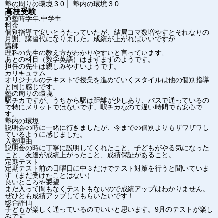
塾の周りの環境:3.0｜ 塾内の環境:3.0
高校受験
通塾時学年:中学生
料金
個別指導で安いとうたっていたが、結局コマ数増やすとそれなりの
月謝、講習代になりました。成績が上がればいいですが…
講師
理科の先生の教え方がわかりやすいと言っています。
あとの科目（数学英語）はまずまずのようです。
担任の先生は親しみやすいようです。
カリキュラム
オリジナルのテキストで授業を進めていくスタイルは他の個別指導
と同じ感じです。
塾の周りの環境
駅チカですが、うちから駅は距離が少しあり、バスで通っているの
で特にメリットではないです。駅チカなのて遅い時間でも安心で
す。
塾内の環境
説明会の時に一緒に行きましたが、今までの個別よりもザワザワし
ているように感じました。
入塾理由
説明会の時に丁寧に説明してくれたこと、子どもがやる気になった
こと、友達が成績上がったこと、成績保証があること。
定期テスト
定期テスト前の日曜日に中３だけでテスト対策を行うと聞いていま
す（まだ受けたことはない）
良いところや要望
まだ入って間もなくテストもないので成績アップはわかりません。
ぜひとも成績アップしてもらいたいです！
総合評価
子どもが楽しく通っているのでいいと思います。9月のテストが楽し
みです。