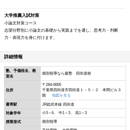
大学推薦入試対策
小論文対策コース
志望分野別に小論文の基礎から実践までを通し、思考力・判断
力・表現力を身に付けます。
詳細情報
塾、予備校名、教
個別指導なら森塾 四街道校
室名
〒284-0005
千葉県四街道市四街道１－５－２ 本間ビル３
住所
階
地図を見る
最寄駅
JR総武本線 四街道
小3～6
中1～3
高1～3
対象学年
個別指導
授業形式