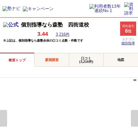
個別指導なら森塾 四街道校
四街道市
6
位
3.44
3,216件
カテゴリ
※上記は、個別指導なら森塾全体の口コミ点数・件数です
個別指導
口コミ
夏期講習
地図
教室トップ
(3,216件)