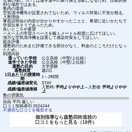
交通の便については通学途中の乗り換える駅になるため、比較的便
利な場所ではある。
塾内の環境
空気清浄機等が設置されてないため、ウィルス対策に不安が残る。
入塾理由
事前説明会の内容が分かりやすかったことと、希望に近いかたちで
学習出来そうであったため。
良いところや要望
一人一人の学習スペースを幅１メートル程度に広げてほしい。
強力な空気清浄機を設置して感染対策をしてほしい。
総合評価
通塾前のためまだ評価できる部分がなく、料金のところだけとなっ
たため。
利用内容
通っていた学校
公立高校（中堅/上位校）
進学できた学校
公立高校（中堅/上位校）
通塾の目的
大学受験
通塾頻度
週2日
1日あたりの授業時
1～2時間
間
成績/偏差値変化
STAY
入塾時:
平均よりやや上
→
入塾後:
平均よりやや
成績/偏差値推移
上
塾の雰囲気
自由
平均
厳しい
口コミ投稿者ID:2624244
不適切な口コミを報告する
個別指導なら森塾四街道校の
口コミをもっと見る（18件）