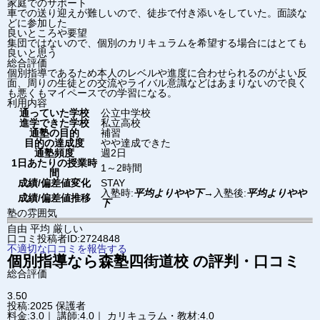
家庭でのサポート
車での送り迎えが難しいので、徒歩で付き添いをしていた。面談な
どに参加した
良いところや要望
集団ではないので、個別のカリキュラムを希望する場合にはとても
良いと思う
総合評価
個別指導であるため本人のレベルや進度に合わせられるのがよい反
面、周りの生徒との交流やライバル意識などはあまりないので良く
も悪くもマイペースでの学習になる。
利用内容
通っていた学校
公立中学校
進学できた学校
私立高校
通塾の目的
補習
目的の達成度
やや達成できた
通塾頻度
週2日
1日あたりの授業時
1～2時間
間
成績/偏差値変化
STAY
入塾時:
平均よりやや下
→
入塾後:
平均よりやや
成績/偏差値推移
下
塾の雰囲気
自由
平均
厳しい
口コミ投稿者ID:2724848
不適切な口コミを報告する
個別指導なら森塾
四街道校
の評判・口コミ
総合評価
3.50
投稿:2025
保護者
料金:3.0｜ 講師:4.0｜ カリキュラム・教材:4.0