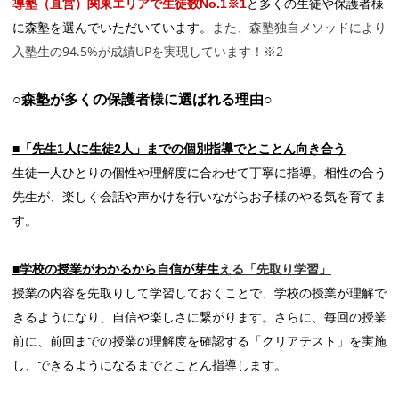
導塾（直営）関東エリアで生徒数No.1
※1
と多くの生徒や保護者様
また、森塾独自メソッドにより
に森塾を選んでいただいています。
入塾生の94.5%が成績UPを実現しています！※2
○森塾が多くの保護者様に選ばれる理由○
■「先生1人に生徒2人」までの個別指導でとことん向き合う
生徒一人ひとりの個性や理解度に合わせて丁寧に指導。相性の合う
先生が、楽しく会話や声かけを行いながらお子様のやる気を育てま
す。
■学校の授業がわかるから自信が芽生
える「先取り学習」
授業の内容を先取りして学習しておくことで、学校の授業が理解で
きるようになり、自信や楽しさに繋がります。さらに、毎回の授業
前に、前回までの授業の理解度を確認する「クリアテスト」を実施
し、できるようになるまでとことん指導します。