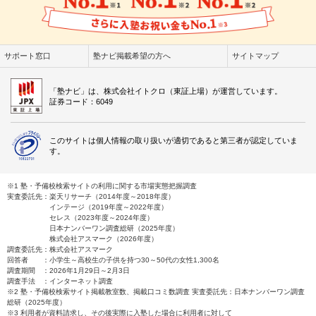
サポート窓口
塾ナビ掲載希望の方へ
サイトマップ
「塾ナビ」は、株式会社イトクロ（東証上場）が運営しています。
証券コード：6049
このサイトは個人情報の取り扱いが適切であると第三者が認定していま
す。
※1 塾・予備校検索サイトの利用に関する市場実態把握調査
実査委託先：楽天リサーチ（2014年度～2018年度）
インテージ（2019年度～2022年度）
セレス（2023年度～2024年度）
日本ナンバーワン調査総研（2025年度）
株式会社アスマーク（2026年度）
調査委託先：株式会社アスマーク
回答者 ：小学生～高校生の子供を持つ30～50代の女性1,300名
調査期間 ：2026年1月29日～2月3日
調査手法 ：インターネット調査
※2 塾・予備校検索サイト掲載教室数、掲載口コミ数調査 実査委託先：日本ナンバーワン調査
総研（2025年度）
※3 利用者が資料請求し、その後実際に入塾した場合に利用者に対して