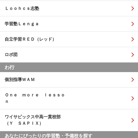
Ｌｏｏｈｃｓ志塾
学習塾Ｌｅｎｇａ
自立学習ＲＥＤ（レッド）
ロボ団
わ行
個別指導ＷＡＭ
Ｏｎｅ ｍｏｒｅ ｌｅｓｓｏ
ｎ
ワイサピックス中高一貫校部
（Ｙ ＳＡＰＩＸ）
あなたにぴったりの学習塾・予備校を探す