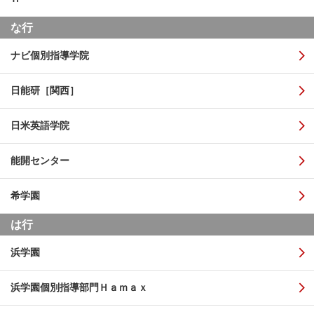
な行
ナビ個別指導学院
日能研［関西］
日米英語学院
能開センター
希学園
は行
浜学園
浜学園個別指導部門Ｈａｍａｘ