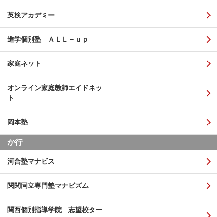
英検アカデミー
進学個別塾 ＡＬＬ－ｕｐ
家庭ネット
オンライン家庭教師エイドネッ
ト
岡本塾
か行
河合塾マナビス
関関同立専門塾マナビズム
関西個別指導学院 志望校ター