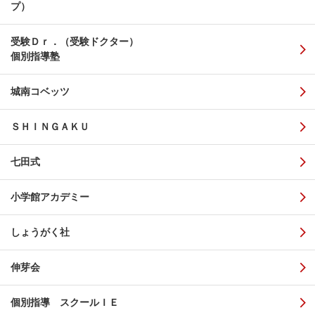
プ）
受験Ｄｒ．（受験ドクター）
個別指導塾
城南コベッツ
ＳＨＩＮＧＡＫＵ
七田式
小学館アカデミー
しょうがく社
伸芽会
個別指導 スクールＩＥ