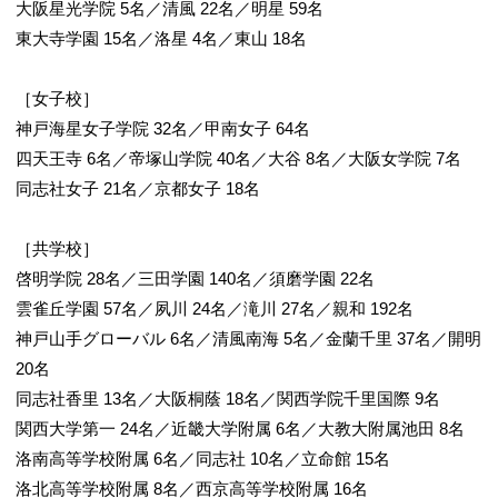
大阪星光学院 5名／清風 22名／明星 59名
東大寺学園 15名／洛星 4名／東山 18名
［女子校］
神戸海星女子学院 32名／甲南女子 64名
四天王寺 6名／帝塚山学院 40名／大谷 8名／大阪女学院 7名
同志社女子 21名／京都女子 18名
［共学校］
啓明学院 28名／三田学園 140名／須磨学園 22名
雲雀丘学園 57名／夙川 24名／滝川 27名／親和 192名
神戸山手グローバル 6名／清風南海 5名／金蘭千里 37名／開明
20名
同志社香里 13名／大阪桐蔭 18名／関西学院千里国際 9名
関西大学第一 24名／近畿大学附属 6名／大教大附属池田 8名
洛南高等学校附属 6名／同志社 10名／立命館 15名
洛北高等学校附属 8名／西京高等学校附属 16名