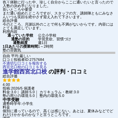
色々体験に行った中、珍しく自分からここに通いたいと言ったので
入塾の決め手になりました。
良いところや要望
まだ通い始めたところですが、スタッフの方、講師陣ともにみなさ
んいつも笑顔を絶やさず迎え入れて下さいます。
総合評価
今のところ、月謝以外のことで何も不満がないからです。内容には
とても満足しています。
利用内容
通っていた学校
公立小学校
通塾の目的
学習意欲、習慣づけ
通塾頻度
週1日
1日あたりの授業時間
1～2時間
塾の雰囲気
自由
平均
厳しい
口コミ投稿者ID:2757684
不適切な口コミを報告する
西宮北口校の口コミを見る
進学館
西宮北口校
の評判・口コミ
総合評価
4.00
投稿:2026/5
保護者
料金:3.0｜ 講師:5.0｜ カリキュラム・教材:3.0
塾の周りの環境:5.0｜ 塾内の環境:5.0
中学受験
通塾時学年:小学生
料金
個別に通っているので、高くは感じない。あとは、夏休みなどでど
れだけかかるのかな？と言うところです。