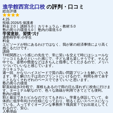
進学館
西宮北口校
の評判・口コミ
総合評価
4.25
投稿:2026/5
保護者
料金:2.0｜ 講師:5.0｜ カリキュラム・教材:5.0
塾の周りの環境:5.0｜ 塾内の環境:5.0
学習意欲、習慣づけ
通塾時学年:小学生
料金
エピソードが特にあるわけではなく、我が家の経済事情により高く
感じるだけです。
講師
THE関西という感じの先生で、常に笑いを交えて時にはシュールな
ツッコミもありといった感じで、子ども達も楽しそうです。そんな
中でも、姿勢や態度などはきちんと指導してくださるので、メリハ
リついていいなと感じています。
カリキュラム
週一回、かなりハイスピードで質の高い問題プリントを解いていき
ます。早く解けた子は次のプリントにいけるので、時間を持て余す
こともなくそれぞれのペースでできていいと思います。
塾の周りの環境
駅直結徒歩3分程で、屋根もあるので雨の日も濡れずに校舎に行けま
す。ターミナル駅なので、色々な路線が利用できてとても便利。
塾内の環境
割と最近できたビルなのでとてもきれい。学童も併設していて、全
体的に低学年向けの仕様になっており、明るく広いスペースになっ
ている。入ってすぐオープンな事務所？職員室？でお出迎えしてく
れるので、安心。
入塾理由