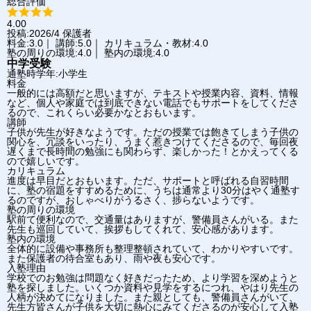
総合評価
4.00
投稿:2026/4
保護者
料金:3.0｜ 講師:5.0｜ カリキュラム・教材:4.0
塾の周りの環境:4.0｜ 塾内の環境:4.0
中学受験
通塾時学年:小学生
料金
一般的には高額だと思いますが、テキストや授業内容、資料、情報
など、個人や家庭では到底できない電話でもサポートをしてくださ
るので、これくらい必要かなとおもいます。
講師
子供が先生が好きなようです。ただの授業では飽きてしまう子供の
関心を、冗談をいったり、うまく惹きつけてくださるので、毎回夜
遅くまで長時間の勉強にも関わらず、楽しかった！とかえってくる
ので嬉しいです。
カリキュラム
進度は早目だとおもいます。ただ、サポートと呼ばれる自習時間
に、塾の宿題をすすめるために、うちは通常より30分はやく通塾す
るのですが、おしゃべりがうるさく、捗らないようです。
塾の周りの環境
駅前て便利なので、交通量はありますが、警備員さんがいる。また
先生も巡回していて、挨拶もしてくれて、安心感があります。
塾内の環境
全体的に設備や事務所も整理整頓されていて、わかりやすいです。
また保護者の待合室もあり、雨や夜も安心です。
入塾理由
学校でのお勉強は問題なく好きだったため、より学習を深めようと
塾を探しました。いくつか資料や見学をするにつれ、やはり先生の
人柄が決めてになりました。また親としても、警備員さんがいて、
先生方皆さんが子供を大切に熱心にみてくださるのが安心して入塾