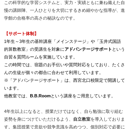
この科学的な学習システムと、実力・実績ともに兼ね備えた自
慢の講師陣、一人ひとりを大切にするきめ細やかな指導が、進
学館の合格率の高さの秘訣なのです。
【サポート体制】
1年生～3年生の基幹講座「メインステージ」や「玉井式国語
的算数教室」の受講生を対象に
アドバンテージサポート
という
自習＆質問ルームを実施しています。
この時間では、宿題のお手伝いや質問対応をしており、たくさ
んの生徒が個々の都合に合わせて利用しています。
※「アドバンテージサポート」は、西宮北口校限定で開講して
います。
他教室では、
B.B.Room
という講座をご用意しています。
4年生以上になると、授業だけではなく、自ら勉強に取り組む
姿勢を身につけていただけるよう、
自立教室
を導入しておりま
す。集団授業で意欲や競争意識を高めつつ、個別対応で必要に