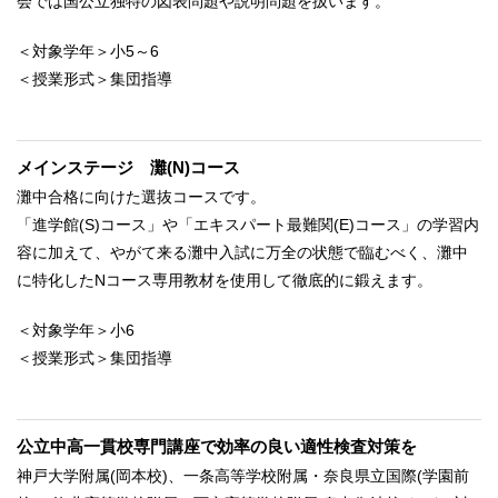
会では国公立独特の図表問題や説明問題を扱います。
＜対象学年＞小5～6
＜授業形式＞集団指導
メインステージ 灘(N)コース
灘中合格に向けた選抜コースです。
「進学館(S)コース」や「エキスパート最難関(E)コース」の学習内
容に加えて、やがて来る灘中入試に万全の状態で臨むべく、灘中
に特化したNコース専用教材を使用して徹底的に鍛えます。
＜対象学年＞小6
＜授業形式＞集団指導
公立中高一貫校専門講座で効率の良い適性検査対策を
神戸大学附属(岡本校)、一条高等学校附属・奈良県立国際(学園前