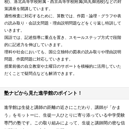
校)、洛北高等学校附属・西京高等学校附属(烏丸御池校)などの対
策講座を開講しています。
適性検査に対応するために、算数では、作図・論理・グラフや表
の読み取り・会話文問題・理由説明問題などをくり返し特訓して
いきます。
国語では、記述指導に重点を置き、スモールステップ方式で段階
的に記述力を伸ばしていきます。
理科や社会においても、国公立独特の図表の読み取りや理由説明
問題、作図問題に対応していきます。
授業前後の自立教室や土曜日のサポートを積極的に活用していた
だくことで疑問点なども解消できます。
塾ナビから見た進学館のポイント！
進学館は生徒と講師の距離の近さにこだわり、講師が「かま
う」をモットーに、生徒一人ひとりに寄り添っている中学受験
専門の塾です。この取り組みによって、生徒と講師間の密な信