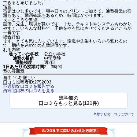
できると感じました。
宿題
宿題は少し多いです。朝や日々のプリントに加えて、通塾授業の宿
題もあり、動画確認もあるため、時間はかかります。
良いところや要望
設備、先生、環境が良いです。また、テキストやシステムもわかり
やすく、いろんな材料で、子供をやる気にさせてくださるところが
一番です。
総合評価
まず、とても気に入っています。環境や先生もいろいろ変わるの
で、期待を込めての点数評価です。
利用内容
通っていた学校
公立小学校
通塾の目的
中学受験
通塾頻度
週2日
1日あたりの授業時間
2～3時間
塾の雰囲気
自由
平均
厳しい
口コミ投稿者ID:2752693
不適切な口コミを報告する
西宮北口校の口コミを見る
進学館の
口コミをもっと見る(121件)
塾ナビの口コミについて