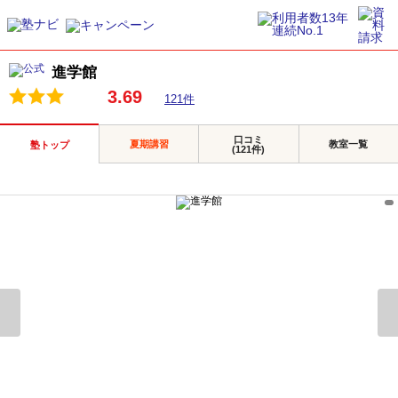
進学館
3.69
121件
口コミ
夏期講習
教室一覧
塾トップ
(121件)