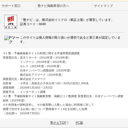
サポート窓口
塾ナビ掲載希望の方へ
サイトマップ
「塾ナビ」は、株式会社イトクロ（東証上場）が運営しています。
証券コード：6049
このサイトは個人情報の取り扱いが適切であると第三者が認定していま
す。
※1 塾・予備校検索サイトの利用に関する市場実態把握調査
実査委託先：楽天リサーチ（2014年度～2018年度）
インテージ（2019年度～2022年度）
セレス（2023年度～2024年度）
日本ナンバーワン調査総研（2025年度）
株式会社アスマーク（2026年度）
調査委託先：株式会社アスマーク
回答者 ：小学生～高校生の子供を持つ30～50代の女性1,300名
調査期間 ：2026年1月29日～2月3日
調査手法 ：インターネット調査
※2 塾・予備校検索サイト掲載教室数、掲載口コミ数調査 実査委託先：日本ナンバーワン調査
総研（2025年度）
※3 利用者が資料請求し、その後実際に入塾した場合に利用者に対して
抽選で交付するお祝い金について塾検索サイト6社を比較した結果
（当社調べ 2024年7月5日）
塾ナビTOP
｜
PC版