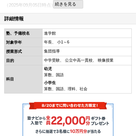
続きを見る
（2025年09月05日時点）
詳細情報
塾、予備校名
進学館
年長
小1～6
対象学年
集団指導
授業形式
中学受験
公立中高一貫校
映像授業
目的
幼児
算数
国語
科目
小学生
算数
国語
理科
社会