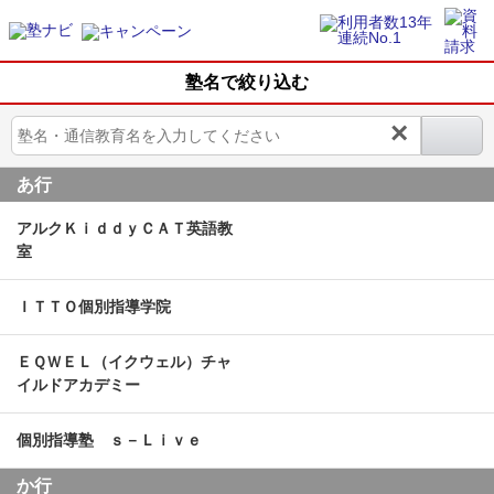
塾名で絞り込む
×
あ行
アルクＫｉｄｄｙＣＡＴ英語教
室
ＩＴＴＯ個別指導学院
ＥＱＷＥＬ（イクウェル）チャ
イルドアカデミー
個別指導塾 ｓ－Ｌｉｖｅ
か行