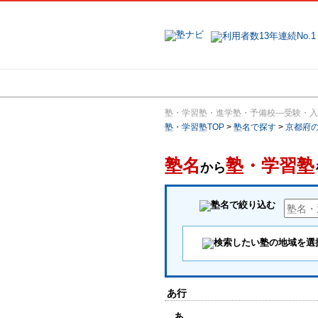
地域で探す
塾・学習塾・進学塾・予備校―受験・入
塾・学習塾TOP
>
塾名で探す
>
京都府
塾名
塾・学習塾
から
あ行
あ