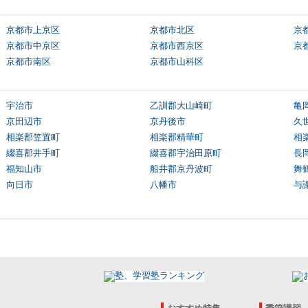
京都市上京区
京都市北区
京
京都市中京区
京都市西京区
京
京都市南区
京都市山科区
宇治市
乙訓郡大山崎町
亀
京田辺市
京丹後市
久
相楽郡笠置町
相楽郡精華町
相
綴喜郡井手町
綴喜郡宇治田原町
長
福知山市
船井郡京丹波町
舞
向日市
八幡市
与