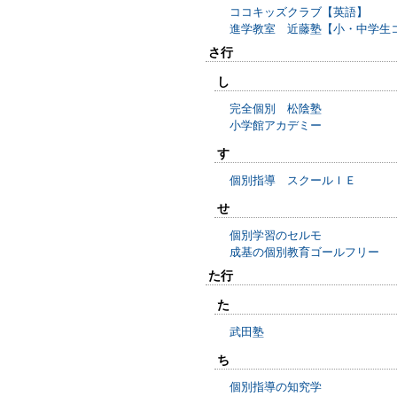
ココキッズクラブ【英語】
進学教室 近藤塾【小・中学生
さ行
し
完全個別 松陰塾
小学館アカデミー
す
個別指導 スクールＩＥ
せ
個別学習のセルモ
成基の個別教育ゴールフリー
た行
た
武田塾
ち
個別指導の知究学