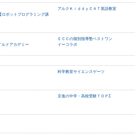
アルクＫｉｄｄｙＣＡＴ英語教室
【ロボットプログラミング講
ＥＣＣの個別指導塾ベストワン
イルドアカデミー
イーコラボ
科学教室サイエンスゲーツ
京進の中学・高校受験ＴＯＰΣ