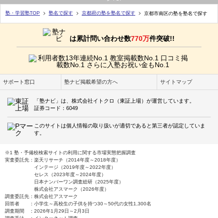
塾・学習塾TOP
塾名で探す
京都府の塾を塾名で探す
京都市南区の塾を塾名で探す
は累計問い合わせ数
770万
件突破!!
サポート窓口
塾ナビ掲載希望の方へ
サイトマップ
「塾ナビ」は、株式会社イトクロ（東証上場）が運営しています。
証券コード：6049
このサイトは個人情報の取り扱いが適切であると第三者が認定していま
す。
※1 塾・予備校検索サイトの利用に関する市場実態把握調査
実査委託先：楽天リサーチ（2014年度～2018年度）
インテージ（2019年度～2022年度）
セレス（2023年度～2024年度）
日本ナンバーワン調査総研（2025年度）
株式会社アスマーク（2026年度）
調査委託先：株式会社アスマーク
回答者 ：小学生～高校生の子供を持つ30～50代の女性1,300名
調査期間 ：2026年1月29日～2月3日