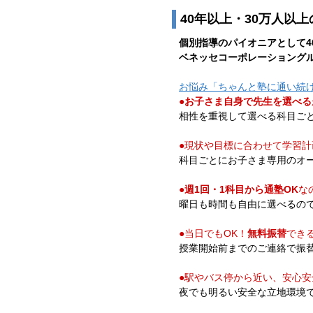
40年以上・30万人以
個別指導のパイオニアとして4
ベネッセ
コーポレーション
グ
お悩み「ちゃんと塾に通い続
●
お子さま自身で先生を選べる
相性を重視して選べる科目ごと
●現状や目標に合わせて学習計
科目ごとにお子さま専用のオ
●
週1回・1科目から通塾OK
な
曜日も時間も自由に選べるの
●当日でもOK！
無料振替
でき
授業開始前までのご連絡で振
●駅やバス停から近い、安心
夜でも明るい安全な立地環境