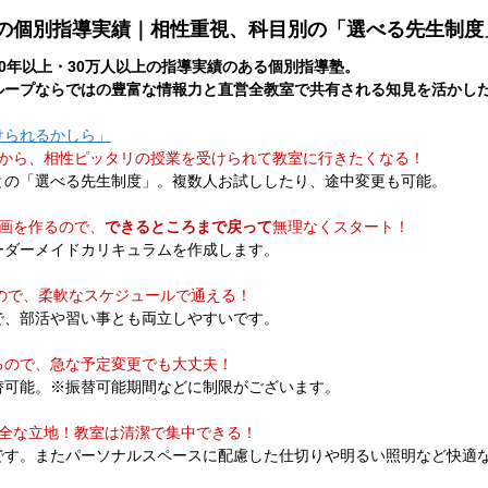
上の個別指導実績｜相性重視、科目別の「選べる先生制度
0年以上・30万人以上の指導実績のある個別指導塾。​
ループならではの豊富な情報力と直営全教室で共有される知見を活かした
けられるかしら」
から、相性ピッタリの授業を受けられて教室に行きたくなる！
の「選べる先生制度」。複数人お試ししたり、途中変更も可能。​
画を作るので、
できるところまで戻って
無理なくスタート！
ーダーメイドカリキュラムを作成します。
ので、柔軟なスケジュールで通える！
で、部活や習い事とも両立しやすいです。
るので、急な予定変更でも大丈夫！
替可能。※振替可能期間などに制限がございます。
安全な立地！教室は清潔で集中できる！
です。またパーソナルスペースに配慮した仕切りや明るい照明など快適