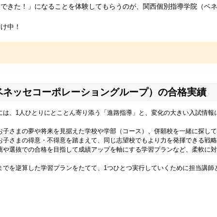
「できた！」になることを体験してもらうのが、関西個別指導学院（ベ
付け中！
ベネッセコーポレーショングループ）の合格実績
には、1人ひとりにとことん寄り添う「進路指導」と、変化の大きい入試情報
お子さまの夢や将来を見据えた学校や学部（コース）、併願校を一緒に探して
お子さまの得意・不得意を踏まえて、同じ志望校でもより力を発揮できる戦略
薦や選抜での合格を目指して成績アップを軸にする学習プランなど、柔軟に対
までを逆算した学習プランをたてて、1つひとつ実行していくために担当講師