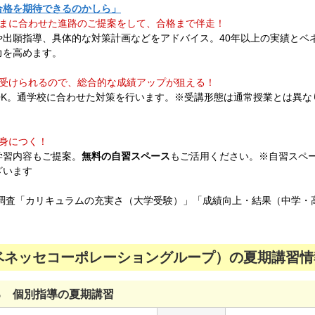
合格を期待できるのかしら」
さまに合わせた進路のご提案をして、合格まで伴走！
や出願指導、具体的な対策計画などをアドバイス。40年以上の実績とベ
力を高めます。
受けられるので、総合的な成績アップが狙える！
OK。通学校に合わせた対策を行います。※受講形態は通常授業とは異な
身につく！​
学習内容もご提案。
無料の自習スペース
もご活用ください。※自習スペ
ざいます
度調査「カリキュラムの充実さ（大学受験）」「成績向上・結果（中学・
ネッセコーポレーショングループ）の夏期講習情報
る 個別指導の夏期講習