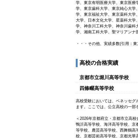
学、東京有明医療大学、東京医療
学、東京歯科大学、東京純心大学
学、東京福祉大学、東京薬科大学
大学、日本文化大学、星薬科大学
学、神奈川工科大学、神奈川歯科
学、湘南工科大学、聖マリアンナ
・・・その他、実績多数(引用：東
高校の合格実績
京都市立堀川高等学校
四條畷高等学校
高校受験においては、ベネッセグ
ます。ここでは、公立高校の一部
＜2026年京都府立・京都市立高
鴨沂高等学校、海洋高等学校、京
等学校、農芸高等学校、西舞鶴高
校、京都芸術高等学校、京都光華