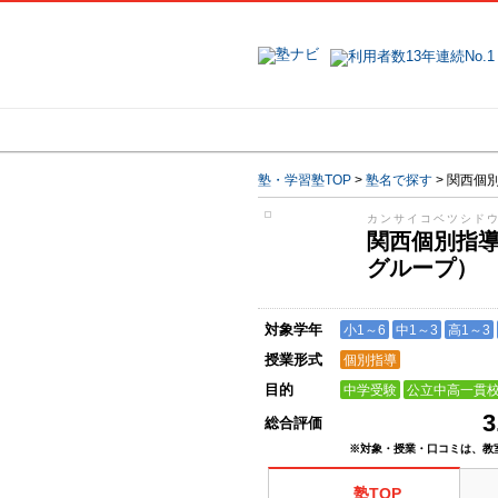
地域で探す
塾・学習塾TOP
>
塾名で探す
>
関西個
カンサイコベツシド
関西個別指
グループ
対象学年
小1～6
中1～3
高1～3
授業形式
個別指導
目的
中学受験
公立中高一貫
3
総合評価
※対象・授業・口コミは、教
塾TOP