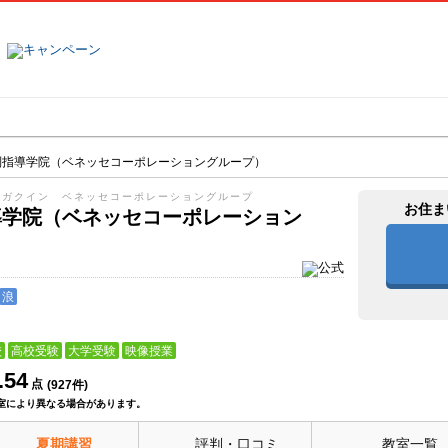
塾名で探す
ランキング
口コミ
別指導学院（ベネッセコーポレーショングループ）
ウガクイン ベネッセコーポレーショングループ
お住ま
導学院（ベネッセコーポレーション
）
浪
校
高校受験
大学受験
映像授業
.54
点
(
927
件)
室により異なる場合があります。
夏期講習
評判・口コミ
教室一覧