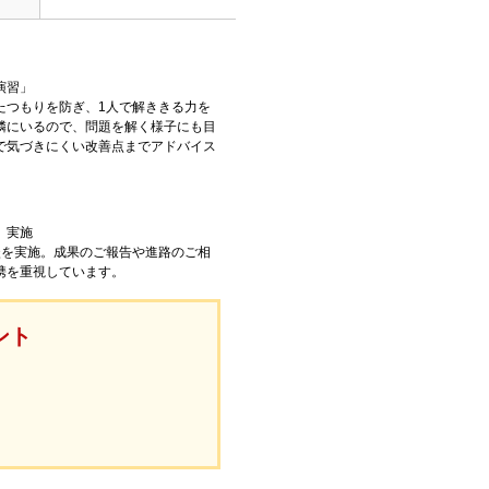
演習」
たつもりを防ぎ、1人で解ききる力を
隣にいるので、問題を解く様子にも目
で気づきにくい改善点までアドバイス
」実施
談を実施。成果のご報告や進路のご相
携を重視しています。
ント