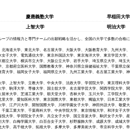
慶應義塾大学
早稲田大学
上智大学
明治大学
ループの情報力と専門チームの出願戦略を活かし、全国の大学で多数の合格に
、北海道大学、東北大学、名古屋大学、大阪大学、大阪教育大学、九州大学、
水女子大学、電気通信大学、東京外国語大学、東京海洋大学、東京学芸大学、
京都立大学、横浜市立大学、大阪公立大学、岩手大学、埼玉県立大学、埼玉大
学、京都府立医科大学、国際教養大学、神奈川県立保健福祉大学、千葉県立保
教育大学、福岡女子大学、福岡県立大学、九州工業大学、名古屋工業大学、神
大学、上智大学、立教大学、中央大学、法政大学、学習院大学、東京理科大学
大学、駒澤大学、専修大学、国士舘大学、名古屋学芸大学、関西学院大学、関
久留米大学、芝浦工業大学、順天堂大学、杏林大学、玉川大学、工学院大学、
北里大学、愛知医科大学、東京国際大学、東都大学、獨協大学、日本工業大学
大学、江戸川大学、開智国際大学、川村学園女子大学、神田外語大学、敬愛大
、千葉工業大学、千葉商科大学、中央学院大学、東京情報大学、和洋女子大学
嘉悦大学、学習院女子大学、共立女子大学、国立音楽大学、駒沢女子大学、産
術大学、白梅学園大学、白百合女子大学、杉野服飾大学、成蹊大学、成城大学
化大学、高千穂大学、拓殖大学、多摩大学、多摩美術大学、帝京科学大学、帝