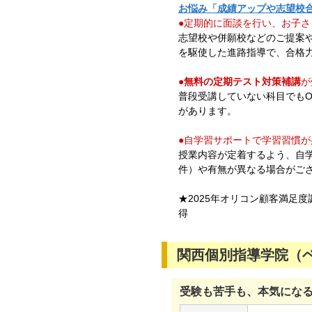
お悩み「成績アップや志望校
●定期的に面談を行い、お子
志望校や併願校などのご提案
を駆使した進路指導で、合格
●
無料の定期テスト対策補講
が
普段受講していない科目でも
があります。
●自学習サポートで学習習慣が
授業内容が定着するよう、自
件）や有無が異なる場合がご
★2025年オリコン顧客満足
得
関西個別指導学院（ベ
受験も苦手も、本気にな