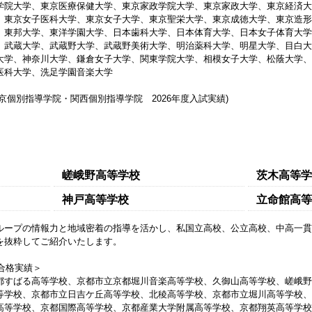
学院大学、東京医療保健大学、東京家政学院大学、東京家政大学、東京経済大
、東京女子医科大学、東京女子大学、東京聖栄大学、東京成徳大学、東京造形
、東邦大学、東洋学園大学、日本歯科大学、日本体育大学、日本女子体育大学
、武蔵大学、武蔵野大学、武蔵野美術大学、明治薬科大学、明星大学、目白大
大学、神奈川大学、鎌倉女子大学、関東学院大学、相模女子大学、松蔭大学、
医科大学、洗足学園音楽大学
京個別指導学院・関西個別指導学院 2026年度入試実績)
嵯峨野高等学校
茨木高等学
神戸高等学校
立命館高等
ループの情報力と地域密着の指導を活かし、私国立高校、公立高校、中高一貫
を抜粋してご紹介いたします。
校合格実績＞
都すばる高等学校、京都市立京都堀川音楽高等学校、久御山高等学校、嵯峨野
等学校、京都市立日吉ケ丘高等学校、北稜高等学校、京都市立堀川高等学校、
高等学校、京都国際高等学校、京都産業大学附属高等学校、京都翔英高等学校