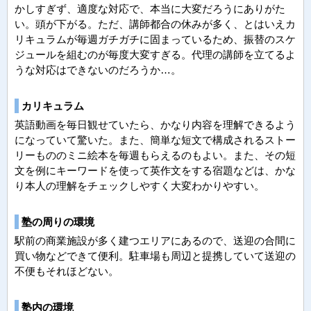
かしすぎず、適度な対応で、本当に大変だろうにありがた
い。頭が下がる。ただ、講師都合の休みが多く、とはいえカ
リキュラムが毎週ガチガチに固まっているため、振替のスケ
ジュールを組むのが毎度大変すぎる。代理の講師を立てるよ
うな対応はできないのだろうか…。
カリキュラム
英語動画を毎日観せていたら、かなり内容を理解できるよう
になっていて驚いた。また、簡単な短文で構成されるストー
リーもののミニ絵本を毎週もらえるのもよい。また、その短
文を例にキーワードを使って英作文をする宿題などは、かな
り本人の理解をチェックしやすく大変わかりやすい。
塾の周りの環境
駅前の商業施設が多く建つエリアにあるので、送迎の合間に
買い物などできて便利。駐車場も周辺と提携していて送迎の
不便もそれほどない。
塾内の環境