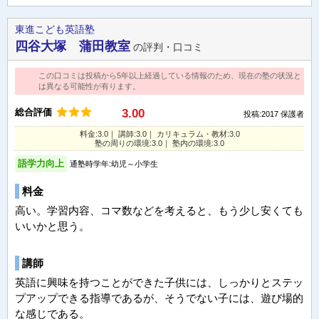
東進こども英語塾
四谷大塚 蒲田教室
の評判・口コミ
この口コミは投稿から5年以上経過している情報のため、現在の塾の状況と
は異なる可能性が有ります。
総合評価
3.00
投稿:2017
保護者
料金:3.0｜ 講師:3.0｜ カリキュラム・教材:3.0
塾の周りの環境:3.0｜ 塾内の環境:3.0
語学力向上
通塾時学年:幼児～小学生
料金
高い。学習内容、コマ数などを考えると、もう少し安くても
いいかと思う。
講師
英語に興味を持つことができた子供には、しっかりとステッ
プアップできる指導であるが、そうでない子には、遊び場的
な感じである。