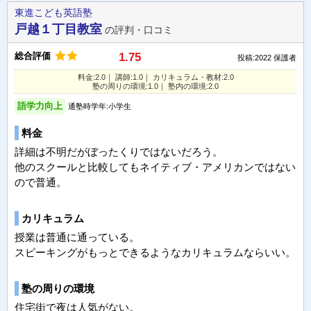
東進こども英語塾
戸越１丁目教室
の評判・口コミ
総合評価
1.75
投稿:2022
保護者
料金:2.0｜ 講師:1.0｜ カリキュラム・教材:2.0
塾の周りの環境:1.0｜ 塾内の環境:2.0
語学力向上
通塾時学年:小学生
料金
詳細は不明だがぼったくりではないだろう。
他のスクールと比較してもネイティブ・アメリカンではない
ので普通。
カリキュラム
授業は普通に通っている。
スピーキングがもっとできるようなカリキュラムならいい。
塾の周りの環境
住宅街で夜は人気がない。