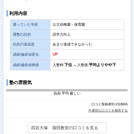
利用内容
通っていた学校
公立幼稚園・保育園
通塾の目的
語学力向上
目的の達成度
あまり達成できなかった
UP
成績/偏差値変化
下位
→
平均よりやや下
成績/偏差値推移
入塾時:
入塾後:
塾の雰囲気
自由
平均
厳しい
口コミ投稿者ID:2118665
不適切な口コミを報告する
四谷大塚 蒲田教室の口コミを見る