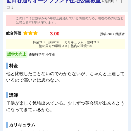
世田谷通りオークラランド住宅公園教室
の評判・口
コミ
この口コミは投稿から5年以上経過している情報のため、現在の塾の状況と
は異なる可能性が有ります。
総合評価
3.00
投稿:2017
保護者
料金:3.0｜ 講師:3.0｜ カリキュラム・教材:3.0
塾の周りの環境:3.0｜ 塾内の環境:3.0
語学力向上
通塾時学年:小学生
料金
他と比較したことないのでわからないが、ちゃんと上達して
いるので高いとは思わない。
講師
子供が楽しく勉強出来ている。少しずつ英会話が出来るよう
になってきているから。
カリキュラム