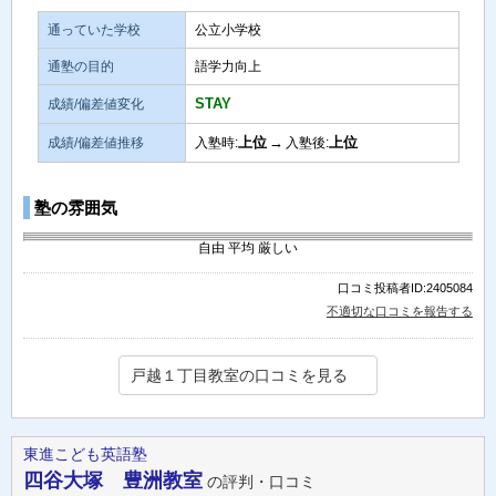
通っていた学校
公立小学校
通塾の目的
語学力向上
STAY
成績/偏差値変化
上位
→
上位
成績/偏差値推移
入塾時:
入塾後:
塾の雰囲気
自由
平均
厳しい
口コミ投稿者ID:2405084
不適切な口コミを報告する
戸越１丁目教室の口コミを見る
東進こども英語塾
四谷大塚 豊洲教室
の評判・口コミ