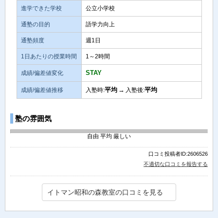
進学できた学校
公立小学校
通塾の目的
語学力向上
通塾頻度
週1日
1日あたりの授業時間
1～2時間
STAY
成績/偏差値変化
平均
→
平均
成績/偏差値推移
入塾時:
入塾後:
塾の雰囲気
自由
平均
厳しい
口コミ投稿者ID:2606526
不適切な口コミを報告する
イトマン昭和の森教室の口コミを見る