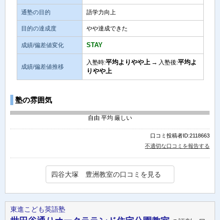
通塾の目的
語学力向上
目的の達成度
やや達成できた
STAY
成績/偏差値変化
平均よりやや上
→
平均よ
入塾時:
入塾後:
成績/偏差値推移
りやや上
塾の雰囲気
自由
平均
厳しい
口コミ投稿者ID:2118663
不適切な口コミを報告する
四谷大塚 豊洲教室の口コミを見る
東進こども英語塾