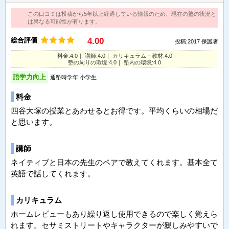
この口コミは投稿から5年以上経過している情報のため、現在の塾の状況と
は異なる可能性が有ります。
総合評価
4.00
投稿:2017
保護者
料金:4.0｜ 講師:4.0｜ カリキュラム・教材:4.0
塾の周りの環境:4.0｜ 塾内の環境:4.0
語学力向上
通塾時学年:小学生
料金
四谷大塚の授業とあわせるとお得です。平均くらいの相場だ
と思います。
講師
ネイティブと日本の先生のペアで教えてくれます。基本全て
英語で話してくれます。
カリキュラム
ホームレビューもあり繰り返し使用できるので楽しく覚えら
れます。セサミストリートやキャラクターが親しみやすいで