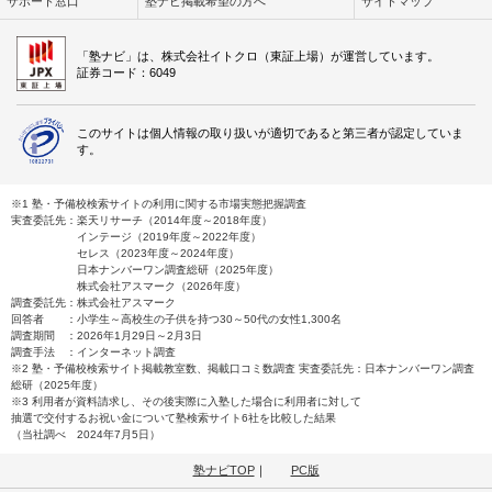
サポート窓口
塾ナビ掲載希望の方へ
サイトマップ
「塾ナビ」は、株式会社イトクロ（東証上場）が運営しています。
証券コード：6049
このサイトは個人情報の取り扱いが適切であると第三者が認定していま
す。
※1 塾・予備校検索サイトの利用に関する市場実態把握調査
実査委託先：楽天リサーチ（2014年度～2018年度）
インテージ（2019年度～2022年度）
セレス（2023年度～2024年度）
日本ナンバーワン調査総研（2025年度）
株式会社アスマーク（2026年度）
調査委託先：株式会社アスマーク
回答者 ：小学生～高校生の子供を持つ30～50代の女性1,300名
調査期間 ：2026年1月29日～2月3日
調査手法 ：インターネット調査
※2 塾・予備校検索サイト掲載教室数、掲載口コミ数調査 実査委託先：日本ナンバーワン調査
総研（2025年度）
※3 利用者が資料請求し、その後実際に入塾した場合に利用者に対して
抽選で交付するお祝い金について塾検索サイト6社を比較した結果
（当社調べ 2024年7月5日）
塾ナビTOP
｜
PC版