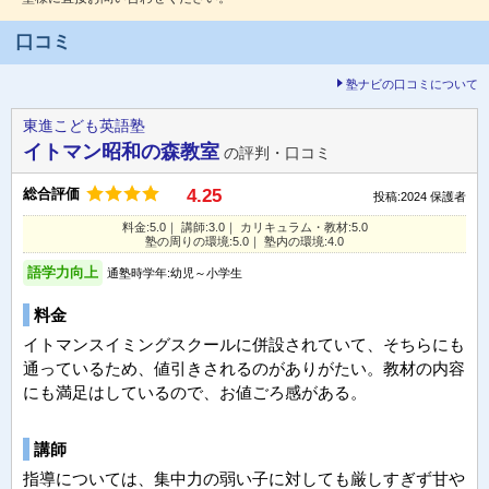
口コミ
塾ナビの口コミについて
東進こども英語塾
イトマン昭和の森教室
の評判・口コミ
総合評価
4.25
投稿:2024
保護者
料金:5.0｜ 講師:3.0｜ カリキュラム・教材:5.0
塾の周りの環境:5.0｜ 塾内の環境:4.0
語学力向上
通塾時学年:幼児～小学生
料金
イトマンスイミングスクールに併設されていて、そちらにも
通っているため、値引きされるのがありがたい。教材の内容
にも満足はしているので、お値ごろ感がある。
講師
指導については、集中力の弱い子に対しても厳しすぎず甘や