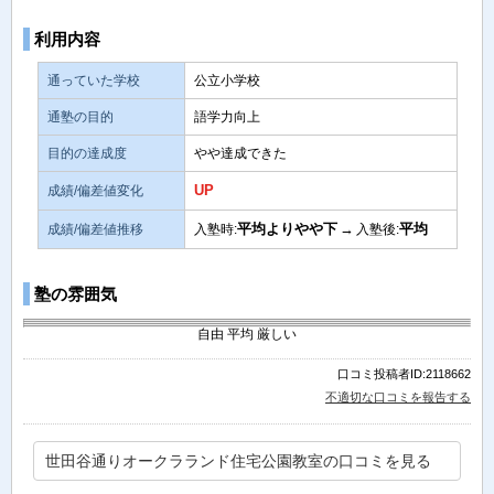
利用内容
通っていた学校
公立小学校
通塾の目的
語学力向上
目的の達成度
やや達成できた
UP
成績/偏差値変化
平均よりやや下
→
平均
成績/偏差値推移
入塾時:
入塾後:
塾の雰囲気
自由
平均
厳しい
口コミ投稿者ID:2118662
不適切な口コミを報告する
世田谷通りオークラランド住宅公園教室の口コミを見る