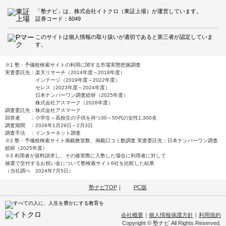
「塾ナビ」は、株式会社イトクロ（東証上場）が運営しています。
証券コード：6049
このサイトは個人情報の取り扱いが適切であると第三者が認定していま
す。
※1 塾・予備校検索サイトの利用に関する市場実態把握調査
実査委託先：楽天リサーチ（2014年度～2018年度）
インテージ（2019年度～2022年度）
セレス（2023年度～2024年度）
日本ナンバーワン調査総研（2025年度）
株式会社アスマーク（2026年度）
調査委託先：株式会社アスマーク
回答者 ：小学生～高校生の子供を持つ30～50代の女性1,300名
調査期間 ：2026年1月29日～2月3日
調査手法 ：インターネット調査
※2 塾・予備校検索サイト掲載教室数、掲載口コミ数調査 実査委託先：日本ナンバーワン調査
総研（2025年度）
※3 利用者が資料請求し、その後実際に入塾した場合に利用者に対して
抽選で交付するお祝い金について塾検索サイト6社を比較した結果
（当社調べ 2024年7月5日）
塾ナビTOP
｜
PC版
会社概要
｜
個人情報保護方針
｜
利用規約
Copyright © 塾ナビ All Rights Reserved.