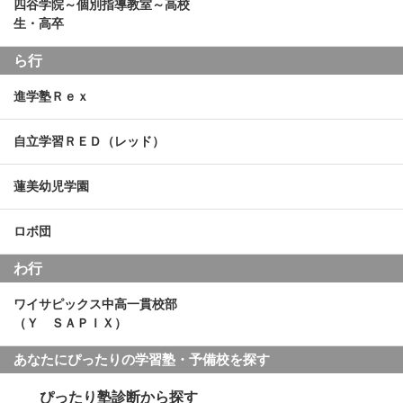
四谷学院～個別指導教室～高校
生・高卒
ら行
進学塾Ｒｅｘ
自立学習ＲＥＤ（レッド）
蓮美幼児学園
ロボ団
わ行
ワイサピックス中高一貫校部
（Ｙ ＳＡＰＩＸ）
あなたにぴったりの学習塾・予備校を探す
ぴったり塾診断から探す