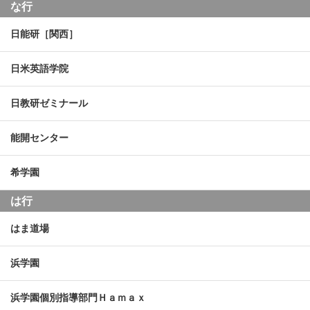
な行
日能研［関西］
日米英語学院
日教研ゼミナール
能開センター
希学園
は行
はま道場
浜学園
浜学園個別指導部門Ｈａｍａｘ