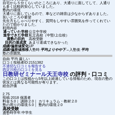
自宅から５分くらいのところにあり、大通りに面してして、人通り
も多く比較的安心していました。
塾内の環境
大通りに面しているので、車などの雑音は少なからずありました。
良いところや要望
先生方もしゃべりやすく、質問をしやすい雰囲気を作ってくれてい
たので助かりました。
利用内容
通っていた学校
公立中学校
進学できた学校
私立高校（中堅/上位校）
通塾の目的
高校受験
目的の達成度
あまり達成できなかった
成績/偏差値変化
UP
成績/偏差値推移
入塾時:
平均よりやや下
→
入塾後:
平均
塾の雰囲気
自由
平均
厳しい
口コミ投稿者ID:2151382
不適切な口コミを報告する
西淀川校の口コミを見る
日教研ゼミナール
天王寺校
の評判・口コミ
この口コミは投稿から5年以上経過している情報のため、現在の塾の
状況とは異なる可能性が有ります。
総合評価
2.75
投稿:2018
保護者
料金:5.0｜ 講師:2.0｜ カリキュラム・教材:2.0
塾の周りの環境:5.0｜ 塾内の環境:2.0
高校受験
通塾時学年:中学生