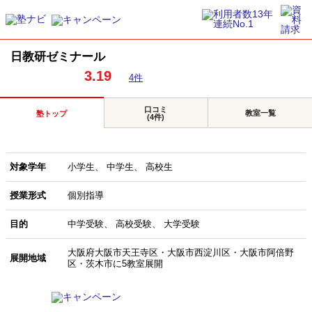
日教研ゼミナール
3.19
4件
口コミ
教室一覧
塾トップ
(4件)
対象学年
小学生
中学生
高校生
授業形式
個別指導
目的
中学受験
高校受験
大学受験
大阪府大阪市天王寺区・大阪市西淀川区・大阪市阿倍野
展開地域
区・茨木市に5教室展開