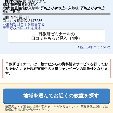
目的の達成度
達成できた
成績/偏差値変化
STAY
成績/偏差値推移
入塾時:
平均よりやや上
→
入塾後:
平均よりやや上
塾の雰囲気
自由
平均
厳しい
口コミ投稿者ID:2147236
不適切な口コミを報告する
天王寺校の口コミを見る
日教研ゼミナールの
口コミをもっと見る（4件）
塾ナビの口コミについて
日教研ゼミナールは、塾ナビからの資料請求サービスを行ってお
りません。また現在実施中の入塾キャンペーンの対象外となりま
す。
地域を選んでお近くの教室を探す
※満席などで募集の状況が変わることがありますので、募集状況に関しては
塾様に直接お問い合わせください。