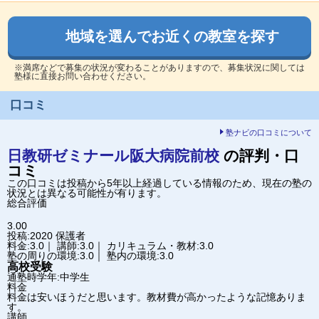
地域を選んでお近くの教室を探す
※満席などで募集の状況が変わることがありますので、募集状況に関しては
塾様に直接お問い合わせください。
口コミ
塾ナビの口コミについて
日教研ゼミナール
阪大病院前校
の評判・口
コミ
この口コミは投稿から5年以上経過している情報のため、現在の塾の
状況とは異なる可能性が有ります。
総合評価
3.00
投稿:2020
保護者
料金:3.0｜ 講師:3.0｜ カリキュラム・教材:3.0
塾の周りの環境:3.0｜ 塾内の環境:3.0
高校受験
通塾時学年:中学生
料金
料金は安いほうだと思います。教材費が高かったような記憶ありま
す。
講師