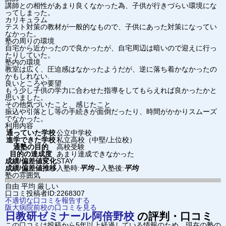
講師との相性があまり良くなかった為、子供が行きづらい環境にな
ってしまった。
カリキュラム
テスト対策の教材が一般的なもので、子供にあった対策になってい
なかった。
塾の周りの環境
自宅から近かったので良かったが、自宅周辺は暗いので迎えに行っ
たりしていた。
塾内の環境
教室は広く、圧迫感はなかったようだが、逆に落ち着かなかったの
かもしれない.
良いところや要望
もう少し子供の学力に合わせた指導をしてもらえれば良かったかと
思いました。
その他気づいたこと、感じたこと
振込や引落とし等の手続きが面倒だったり、時間がかかりスムーズ
でなかった。
利用内容
通っていた学校
公立中学校
進学できた学校
私立高校（中堅/上位校）
通塾の目的
高校受験
目的の達成度
あまり達成できなかった
成績/偏差値変化
STAY
成績/偏差値推移
入塾時:
平均
→
入塾後:
平均
塾の雰囲気
自由
平均
厳しい
口コミ投稿者ID:2268307
不適切な口コミを報告する
阪大病院前校の口コミを見る
日教研ゼミナール
阿倍野校
の評判・口コミ
この口コミは投稿から5年以上経過している情報のため、現在の塾の