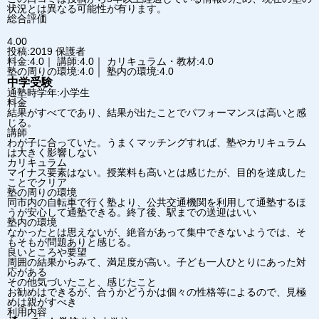
状況とは異なる可能性が有ります。
総合評価
4.00
投稿:2019
保護者
料金:4.0｜ 講師:4.0｜ カリキュラム・教材:4.0
塾の周りの環境:4.0｜ 塾内の環境:4.0
中学受験
通塾時学年:小学生
料金
結果がすべてであり、結果が出たことでパフォーマンスは高いと感
じる。
講師
わが子に合っていた。うまくマッチングすれば、塾やカリキュラム
は大きく影響しない
カリキュラム
マイナス要素はない。授業料も高いとは感じたが、目的を達成した
ことでクリア
塾の周りの環境
同市内の自転車で行く塾より、公共交通機関を利用して通塾するほ
うが安心して通塾できる。終了後、駅までの送迎はいい
塾内の環境
なかったとは思えないが、絶音があって集中できないようでは、そ
もそもが問題ありと感じる。
良いところや要望
周囲の結果からみて、満足度が高い。子ども一人ひとりにあった対
応がある
その他気づいたこと、感じたこと
お勧めはできるが、合うかどうかは個々の性格等によるので、見極
めは親がすべき
利用内容