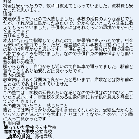
料金
料金は安かったので、数科目教えてもらっていました。教材費も安
かったと思います。
講師
友達が通っていたので入塾しました。学校の延長のような感じでし
たが、それが逆に良かったみたいで、分からないところを先生に教
えてもらっていました。子供本人にはそれくらいの環境で良かった
と思ってます
カリキュラム
本人に合わせて指導してくれたので、結果的に良かったです。料金
も安いのが魅力でした。ただ、偏差値の高い学校を目指すにはここ
の塾では無理かなと思います。子供自身は、志望校は前期で確実に
合格するところを選びました。なので子供自身の偏差値よりも低い
学校にしました。
塾の周りの環境
駅からも近く、自宅からも近いので自転車で通ってました。駅前と
言うこともあり治安などは良かったです。
塾内の環境
教室内は明るく雰囲気も良かったと思います。席数などは数年前の
ことなのであまり覚えていません
良いところや要望
この塾では、学校の延長みたいな感じなので子供はのびのびとして
いたと思います。志望校を決める面談の際にも子供の意見を尊重し
ていただきました
その他気づいたこと、感じたこと
親としては塾ばっかりの生活もさせたくないのと、受験生だからと
いって友達と遊ぶことを禁止したりはしたくなかったので、この塾
に入って良かったです
利用内容
通っていた学校
公立中学校
進学できた学校
公立高校
通塾の目的
高校受験