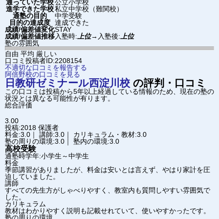
通っていた学校
公立小学校
進学できた学校
私立中学校（難関校）
通塾の目的
中学受験
目的の達成度
達成できた
成績/偏差値変化
STAY
成績/偏差値推移
入塾時:
上位
→
入塾後:
上位
塾の雰囲気
自由
平均
厳しい
口コミ投稿者ID:2208154
不適切な口コミを報告する
阿倍野校の口コミを見る
日教研ゼミナール
西淀川校
の評判・口コミ
この口コミは投稿から5年以上経過している情報のため、現在の塾の
状況とは異なる可能性が有ります。
総合評価
3.00
投稿:2018
保護者
料金:3.0｜ 講師:3.0｜ カリキュラム・教材:3.0
塾の周りの環境:3.0｜ 塾内の環境:3.0
高校受験
通塾時学年:小学生～中学生
料金
季節講習がありましたが、料金は安いとは言えず、やはり家計を圧
迫していました。
講師
すべての先生方がしゃべりやすく、教室内も質問しやすい雰囲気で
した。
カリキュラム
教材はわかりやすく説明も記載せれていて、使いやすかったです。
塾の周りの環境