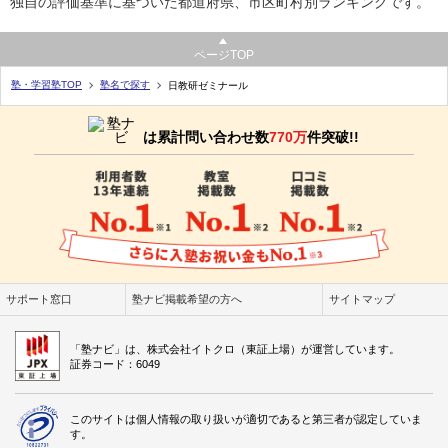
独自の評価基準に基づいた都道府県、市区町村別ランキングです。
ページTOP
塾・学習塾TOP
塾名で探す
日教研ゼミナール
は累計問い合わせ数
770万
件突破!!
サポート窓口
塾ナビ掲載希望の方へ
サイトマップ
「塾ナビ」は、株式会社イトクロ（東証上場）が運営しています。
証券コード：6049
このサイトは個人情報の取り扱いが適切であると第三者が認定していま
す。