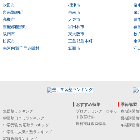
吹田市
摂津市
泉
泉南郡岬町
泉南市
泉
高槻市
大東市
豊
豊能郡能勢町
富田林市
寝
阪南市
東大阪市
枚
松原市
三島郡島本町
南
南河内郡千早赤阪村
箕面市
守
おすすめ特集
季節講習
集団塾ランキング
プログラミング・ロボッ
春期講習情
ト教室特集
学習塾口コミランキング
夏期講習情
理科実験教室特集
中学受験 対応塾ランキング
冬期講習情
中学生に人気の塾ランキング
家庭教師ランキング