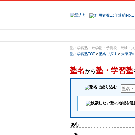
地域で探す
塾・学習塾・進学塾・予備校―受験・入
塾・学習塾TOP
>
塾名で探す
>
大阪府
塾名
塾・学習塾
から
あ行
あ