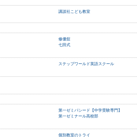
講談社こども教室
修優舘
七田式
ステップワールド英語スクール
第一ゼミパシード【中学受験専門】
第一ゼミナール高校部
個別教室のトライ