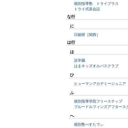
個別指導塾 トライプラス
トライ式英会話
な行
に
日能研［関西］
は行
は
浜学園
はまキッズオルパスクラブ
ひ
ヒューマンアカデミージュニア
ふ
個別指導学院フリーステップ
ブルードルフィンズアフタース
へ
個別塾べすたでぃ