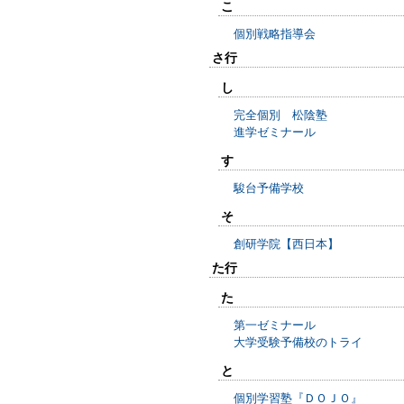
こ
個別戦略指導会
さ行
し
完全個別 松陰塾
進学ゼミナール
す
駿台予備学校
そ
創研学院【西日本】
た行
た
第一ゼミナール
大学受験予備校のトライ
と
個別学習塾『ＤＯＪＯ』