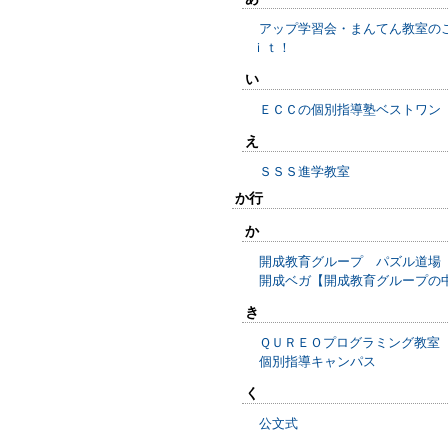
アップ学習会・まんてん教室の
ｉｔ！
い
ＥＣＣの個別指導塾ベストワン
え
ＳＳＳ進学教室
か行
か
開成教育グループ パズル道場
開成ベガ【開成教育グループの
き
ＱＵＲＥＯプログラミング教室
個別指導キャンパス
く
公文式