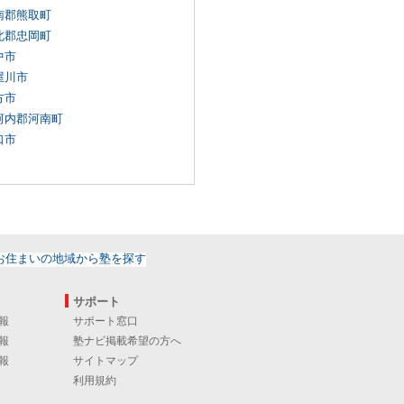
南郡熊取町
北郡忠岡町
中市
屋川市
方市
河内郡河南町
口市
サポート
報
サポート窓口
報
塾ナビ掲載希望の方へ
報
サイトマップ
利用規約