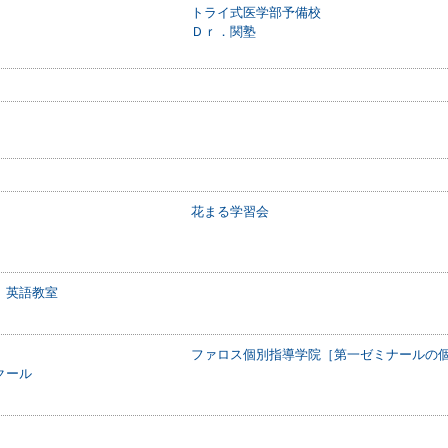
トライ式医学部予備校
Ｄｒ．関塾
花まる学習会
 英語教室
ファロス個別指導学院［第一ゼミナールの
クール