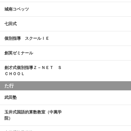
城南コベッツ
七田式
個別指導 スクールＩＥ
創英ゼミナール
創才式個別指導Ｚ－ＮＥＴ Ｓ
ＣＨＯＯＬ
た行
武田塾
玉井式国語的算数教室（中萬学
院）