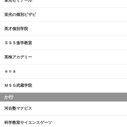
栄光ゼミナール
栄光の個別ビザビ
英才個別学院
ＳＳＳ進学教室
英検アカデミー
ｅｎａ
ＭＳＧ武蔵学院
か行
河合塾マナビス
科学教室サイエンスゲーツ