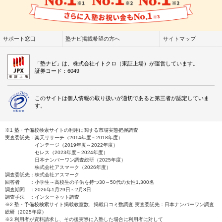
サポート窓口
塾ナビ掲載希望の方へ
サイトマップ
「塾ナビ」は、株式会社イトクロ（東証上場）が運営しています。
証券コード：6049
このサイトは個人情報の取り扱いが適切であると第三者が認定していま
す。
※1 塾・予備校検索サイトの利用に関する市場実態把握調査
実査委託先：楽天リサーチ（2014年度～2018年度）
インテージ（2019年度～2022年度）
セレス（2023年度～2024年度）
日本ナンバーワン調査総研（2025年度）
株式会社アスマーク（2026年度）
調査委託先：株式会社アスマーク
回答者 ：小学生～高校生の子供を持つ30～50代の女性1,300名
調査期間 ：2026年1月29日～2月3日
調査手法 ：インターネット調査
※2 塾・予備校検索サイト掲載教室数、掲載口コミ数調査 実査委託先：日本ナンバーワン調査
総研（2025年度）
※3 利用者が資料請求し、その後実際に入塾した場合に利用者に対して