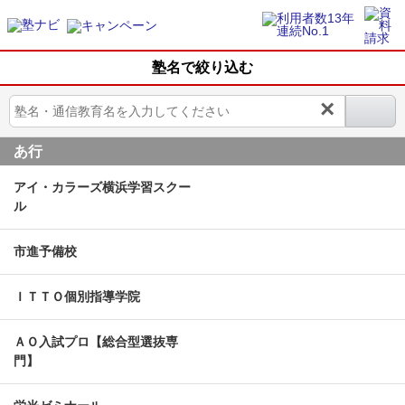
塾名で絞り込む
×
あ行
アイ・カラーズ横浜学習スクー
ル
市進予備校
ＩＴＴＯ個別指導学院
ＡＯ入試プロ【総合型選抜専
門】