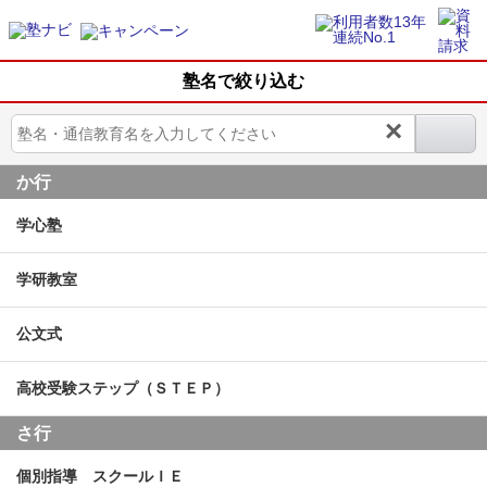
塾名で絞り込む
×
か行
学心塾
学研教室
公文式
高校受験ステップ（ＳＴＥＰ）
さ行
個別指導 スクールＩＥ