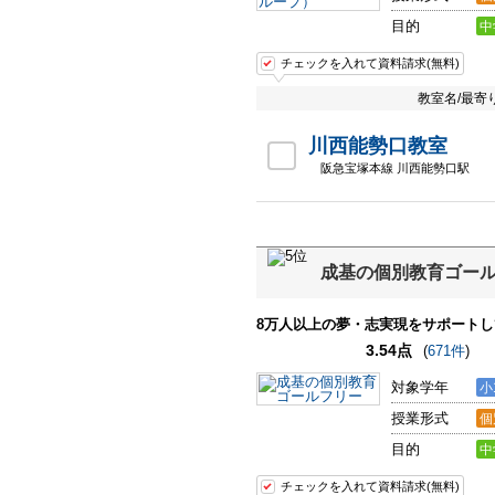
目的
中
チェックを入れて資料請求(無料)
教室名/最寄
川西能勢口教室
阪急宝塚本線 川西能勢口駅
成基の個別教育ゴー
8万人以上の夢・志実現をサポート
3.54点
(
671件
)
対象学年
小
授業形式
個
目的
中
チェックを入れて資料請求(無料)