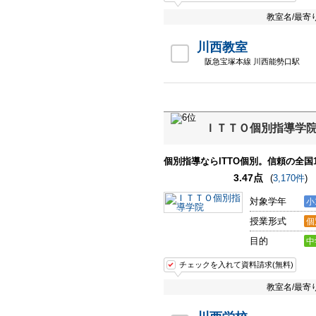
教室名/最寄
川西教室
阪急宝塚本線 川西能勢口駅
ＩＴＴＯ個別指導学
個別指導ならITTO個別。信頼の全国1
3.47点
(
3,170件
)
対象学年
小
授業形式
個
目的
中
チェックを入れて資料請求(無料)
教室名/最寄