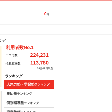
0
件
特集一覧
キャンペーン
ング
利用者数No.1
224,231
口コミ数
113,780
掲載教室数
08月08日現在
ランキング
人気の塾・学習塾
ランキング
集団塾
ランキング
個別指導塾
ランキング