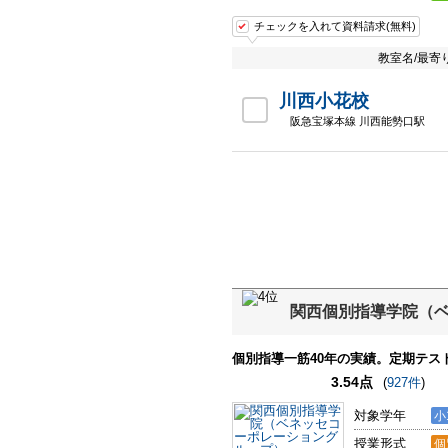
チェックを入れて資料請求(無料)
教室名/最寄
川西小花校
阪急宝塚本線 川西能勢口駅
関西個別指導学院（
個別指導一筋40年の実績。定期テス
3.54点
(
927件
)
対象学年
小
授業形式
個