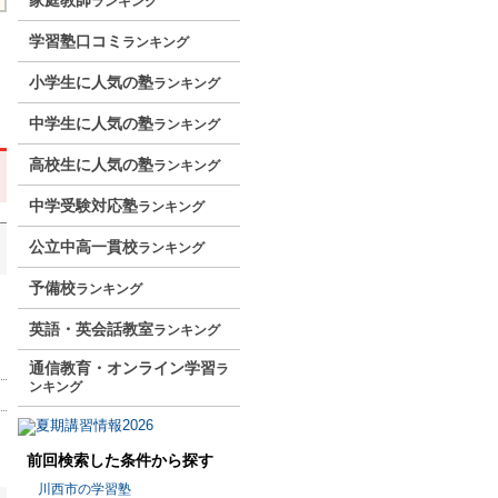
家庭教師
ランキング
学習塾口コミ
ランキング
小学生に人気の塾
ランキング
中学生に人気の塾
ランキング
高校生に人気の塾
ランキング
中学受験対応塾
ランキング
公立中高一貫校
ランキング
予備校
ランキング
英語・英会話教室
ランキング
通信教育・オンライン学習
ラ
ンキング
前回検索した条件から探す
川西市の学習塾