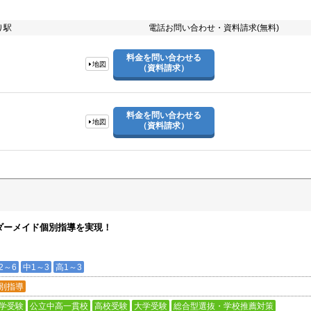
り駅
電話お問い合わせ・資料請求(無料)
料金を問い合わせる
地図
（資料請求）
料金を問い合わせる
地図
（資料請求）
ダーメイド個別指導を実現！
2～6
中1～3
高1～3
別指導
学受験
公立中高一貫校
高校受験
大学受験
総合型選抜・学校推薦対策