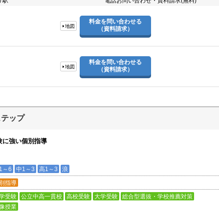
り駅
電話お問い合わせ・資料請求(無料)
料金を問い合わせる
地図
（資料請求）
料金を問い合わせる
地図
（資料請求）
ステップ
験に強い個別指導
1～6
中1～3
高1～3
浪
別指導
学受験
公立中高一貫校
高校受験
大学受験
総合型選抜・学校推薦対策
像授業