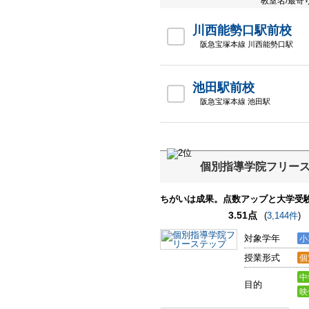
教室名/最寄
川西能勢口駅前校
阪急宝塚本線 川西能勢口駅
池田駅前校
阪急宝塚本線 池田駅
個別指導学院フリー
ちがいは成果。点数アップと大学受
3.51点
(
3,144件
)
対象学年
小
授業形式
個
中
目的
映