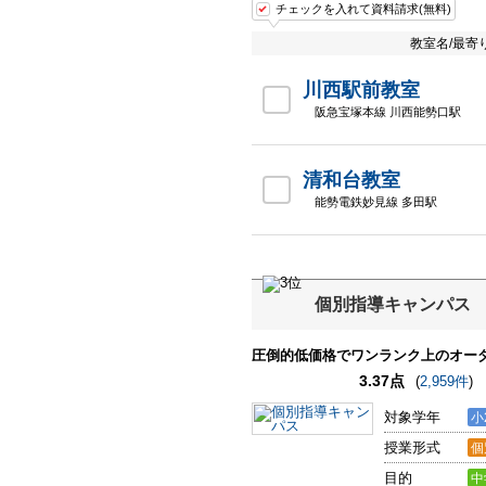
チェックを入れて資料請求(無料)
教室名/最寄
川西駅前教室
阪急宝塚本線 川西能勢口駅
清和台教室
能勢電鉄妙見線 多田駅
個別指導キャンパス
圧倒的低価格でワンランク上のオー
3.37点
(
2,959件
)
対象学年
小
授業形式
個
目的
中