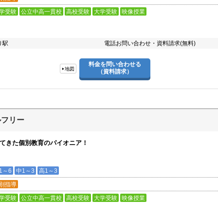
学受験
公立中高一貫校
高校受験
大学受験
映像授業
り駅
電話お問い合わせ・資料請求(無料)
料金を問い合わせる
地図
（資料請求）
ルフリー
してきた個別教育のパイオニア！
1～6
中1～3
高1～3
別指導
学受験
公立中高一貫校
高校受験
大学受験
映像授業