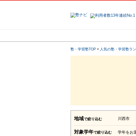
地域で探す
塾・学習塾TOP
>
人気の塾・学習塾ラ
地域
川西市
で絞り込む
対象学年
学年をお
で絞り込む