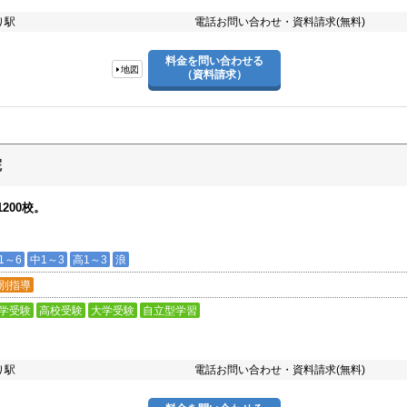
り駅
電話お問い合わせ・資料請求(無料)
料金を問い合わせる
地図
（資料請求）
院
200校。
1～6
中1～3
高1～3
浪
別指導
学受験
高校受験
大学受験
自立型学習
り駅
電話お問い合わせ・資料請求(無料)