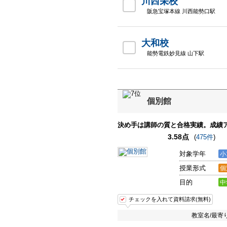
川西栄校
阪急宝塚本線 川西能勢口駅
大和校
能勢電鉄妙見線 山下駅
個別館
決め手は講師の質と合格実績。成績
3.58点
(
475件
)
対象学年
小
授業形式
個
目的
中
チェックを入れて資料請求(無料)
教室名/最寄