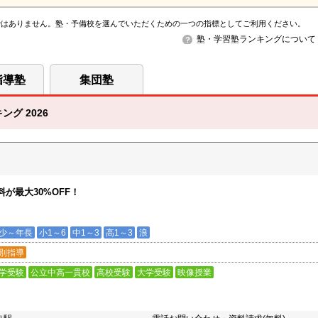
ではありません。塾・予備校を選んでいただくための一つの指標としてご利用ください。
塾・学習塾ランキングについて
指導塾
集団塾
グ 2026
が最大30%OFF！
少～年長
小1～6
中1～3
高1～3
浪
別指導
学受験
公立中高一貫校
高校受験
大学受験
映像授業