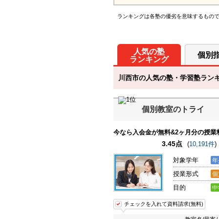
ランキングは各塾の優劣を意味するもの
人気の塾
個別
ランキング
川西市の人気の塾・学習塾ランキン
個別教室のトライ
今なら入会金が無料&2ヶ月分の授業料
3.45点
(
10,191件
)
対象学年
年
授業形式
個
目的
中
チェックを入れて資料請求(無料)