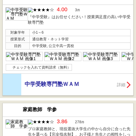
4.00
3
件
『中学受験』はお任せください！授業満足度の高い中学受
験専門塾
対象学年
小1～6
授業形式
通信教育・ネット学習
目的
中学受験, 公立中高一貫校
チェックを入れて資料請求（無料）
中学受験専門塾ＷＡＭ
詳細
家庭教師 学参
3.86
278
件
プロ家庭教師と、現役選抜大学生の中から自分に合った先
生を選べる【完全指名制】、お子様と先生との相性をしっ