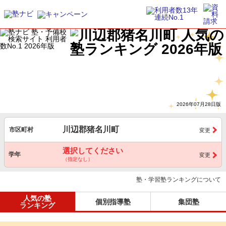
2026年07月28日版
川辺郡猪名川町
市区町村
変更
選択してください
学年
変更
（指定なし）
塾・学習塾ランキングについて
人気の塾
個別指導塾
集団塾
ランキング