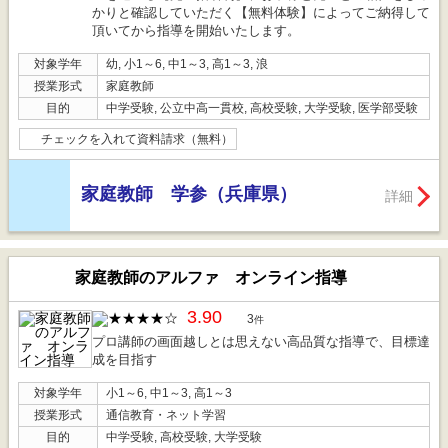
かりと確認していただく【無料体験】によってご納得して
頂いてから指導を開始いたします。
対象学年
幼, 小1～6, 中1～3, 高1～3, 浪
授業形式
家庭教師
目的
中学受験, 公立中高一貫校, 高校受験, 大学受験, 医学部受験
チェックを入れて資料請求（無料）
家庭教師 学参（兵庫県）
詳細
家庭教師のアルファ オンライン指導
3.90
3
件
プロ講師の画面越しとは思えない高品質な指導で、目標達
成を目指す
対象学年
小1～6, 中1～3, 高1～3
授業形式
通信教育・ネット学習
目的
中学受験, 高校受験, 大学受験