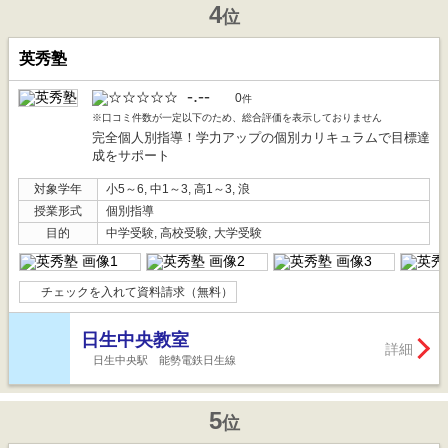
4
位
英秀塾
-.--
0
件
※口コミ件数が一定以下のため、総合評価を表示しておりません
完全個人別指導！学力アップの個別カリキュラムで目標達
成をサポート
対象学年
小5～6, 中1～3, 高1～3, 浪
授業形式
個別指導
目的
中学受験, 高校受験, 大学受験
チェックを入れて資料請求（無料）
日生中央教室
詳細
日生中央駅 能勢電鉄日生線
5
位