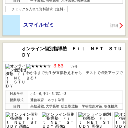
目的
中学受験, 高校受験, 大学受験, 映像授業
チェックを入れて資料請求（無料）
スマイルゼミ
詳細
オンライン個別指導塾 Ｆｉｔ ＮＥＴ ＳＴＵ
ＤＹ
3.83
39
件
わかるまで先生が直接教えるから、テストで点数アップで
きる！
対象学年
小1～6, 中1～3, 高1～3
授業形式
通信教育・ネット学習
目的
高校受験, 大学受験, 総合型選抜・学校推薦対策, 映像授業