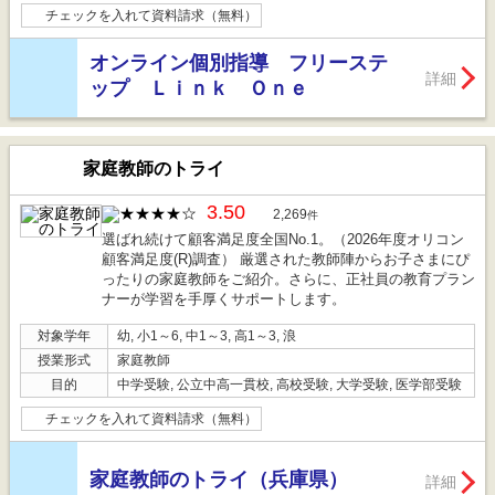
チェックを入れて資料請求（無料）
オンライン個別指導 フリーステ
詳細
ップ Ｌｉｎｋ Ｏｎｅ
家庭教師のトライ
3.50
2,269
件
選ばれ続けて顧客満足度全国No.1。（2026年度オリコン
顧客満足度(R)調査） 厳選された教師陣からお子さまにぴ
ったりの家庭教師をご紹介。さらに、正社員の教育プラン
ナーが学習を手厚くサポートします。
対象学年
幼, 小1～6, 中1～3, 高1～3, 浪
授業形式
家庭教師
目的
中学受験, 公立中高一貫校, 高校受験, 大学受験, 医学部受験
チェックを入れて資料請求（無料）
家庭教師のトライ（兵庫県）
詳細