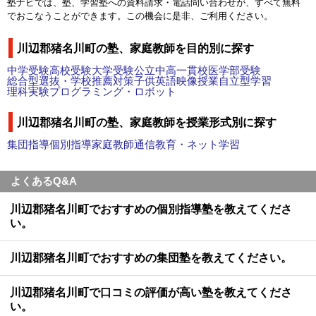
塾ナビでは、塾、学習塾への資料請求・電話問い合わせが、すべて無料
でおこなうことができます。この機会に是非、ご利用ください。
川辺郡猪名川町の塾、家庭教師を目的別に探す
中学受験
高校受験
大学受験
公立中高一貫校
医学部受験
総合型選抜・学校推薦対策
子供英語
映像授業
自立型学習
理科実験
プログラミング・ロボット
川辺郡猪名川町の塾、家庭教師を授業形式別に探す
集団指導
個別指導
家庭教師
通信教育・ネット学習
よくあるQ&A
川辺郡猪名川町でおすすめの個別指導塾を教えてくださ
い。
川辺郡猪名川町でおすすめの集団塾を教えてください。
川辺郡猪名川町で口コミの評価が高い塾を教えてくださ
い。