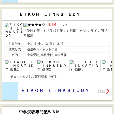
ＥＩＫＯＨ ＬｉＮＫＳＴＵＤＹ
4.14
7
件
「受験対策」も「学校対策」も対応した“オンライン”双方
向授業
対象学年
小1～6, 中1～3, 高1～3, 浪
授業形式
通信教育・ネット学習
目的
中学受験, 高校受験, 大学受験
チェックを入れて資料請求（無料）
ＥＩＫＯＨ ＬｉＮＫＳＴＵＤＹ
詳細
中学受験専門塾ＷＡＭ