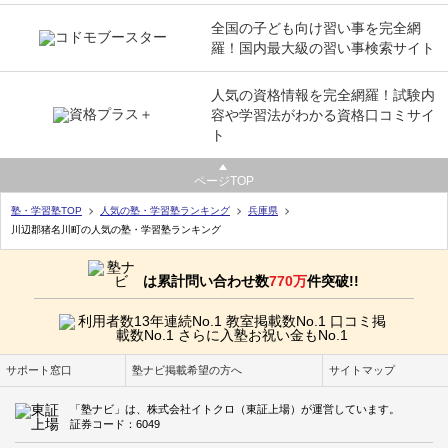
全国の子ども向け習い事を完全網
羅！国内最大級の習い事検索サイト
人気の資格情報を完全網羅！試験内
容や学習法がわかる資格口コミサイ
ト
ページTOP
塾・学習塾TOP
人気の塾・学習塾ランキング
兵庫県
川辺郡猪名川町の人気の塾・学習塾ランキング
は累計問い合わせ数
770万
件突破!!
サポート窓口
塾ナビ掲載希望の方へ
サイトマップ
「塾ナビ」は、株式会社イトクロ（東証上場）が運営しています。
証券コード：6049