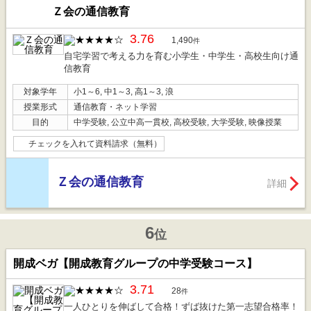
Ｚ会の通信教育
3.76
1,490
件
自宅学習で考える力を育む小学生・中学生・高校生向け通
信教育
対象学年
小1～6, 中1～3, 高1～3, 浪
授業形式
通信教育・ネット学習
目的
中学受験, 公立中高一貫校, 高校受験, 大学受験, 映像授業
チェックを入れて資料請求（無料）
Ｚ会の通信教育
詳細
6
位
開成ベガ【開成教育グループの中学受験コース】
3.71
28
件
一人ひとりを伸ばして合格！ずば抜けた第一志望合格率！