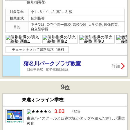
個別指導塾
対象学年
小1～6, 中1～3, 高1～3, 浪
授業形式
個別指導
中学受験, 公立中高一貫校, 高校受験, 大学受験, 映像授業,
目的
自立型学習
チェックを入れて資料請求（無料）
猪名川パークプラザ教室
詳細
日生中央駅 能勢電鉄日生線
9
位
東進オンライン学校
3.83
432
件
東進ハイスクールと四谷大塚がタッグを組んだ新しい通信
教育