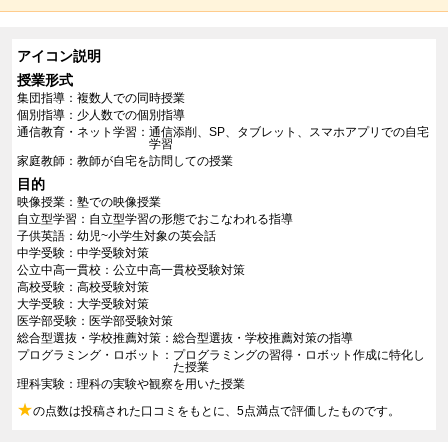
アイコン説明
授業形式
集団指導
複数人での同時授業
個別指導
少人数での個別指導
通信教育・ネット学習
通信添削、SP、タブレット、スマホアプリでの自宅
学習
家庭教師
教師が自宅を訪問しての授業
目的
映像授業
塾での映像授業
自立型学習
自立型学習の形態でおこなわれる指導
子供英語
幼児~小学生対象の英会話
中学受験
中学受験対策
公立中高一貫校
公立中高一貫校受験対策
高校受験
高校受験対策
大学受験
大学受験対策
医学部受験
医学部受験対策
総合型選抜・学校推薦対策
総合型選抜・学校推薦対策の指導
プログラミング・ロボット
プログラミングの習得・ロボット作成に特化し
た授業
理科実験
理科の実験や観察を用いた授業
★
の点数は投稿された口コミをもとに、5点満点で評価したものです。