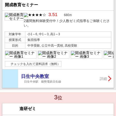
開成教育セミナー
3.51
680
件
2週間無料体験受付中！少人数ゼミ式指導をご体験くださ
い。
対象学年
小1～6, 中1～3, 高1～3
授業形式
集団指導
目的
中学受験, 公立中高一貫校, 高校受験
チェックを入れて資料請求（無料）
日生中央教室
詳細
日生中央駅 能勢電鉄日生線
3
位
進研ゼミ