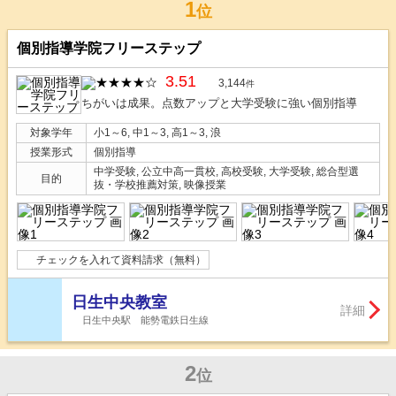
1
位
個別指導学院フリーステップ
3.51
3,144
件
ちがいは成果。点数アップと大学受験に強い個別指導
対象学年
小1～6, 中1～3, 高1～3, 浪
授業形式
個別指導
中学受験, 公立中高一貫校, 高校受験, 大学受験, 総合型選
目的
抜・学校推薦対策, 映像授業
チェックを入れて資料請求（無料）
日生中央教室
詳細
日生中央駅 能勢電鉄日生線
2
位