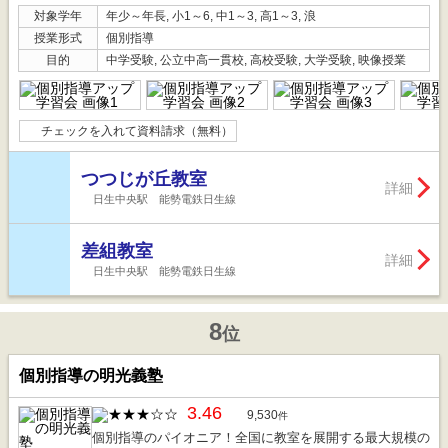
対象学年
年少～年長, 小1～6, 中1～3, 高1～3, 浪
授業形式
個別指導
目的
中学受験, 公立中高一貫校, 高校受験, 大学受験, 映像授業
チェックを入れて資料請求（無料）
つつじが丘教室
詳細
日生中央駅 能勢電鉄日生線
差組教室
詳細
日生中央駅 能勢電鉄日生線
8
位
個別指導の明光義塾
3.46
9,530
件
個別指導のパイオニア！全国に教室を展開する最大規模の