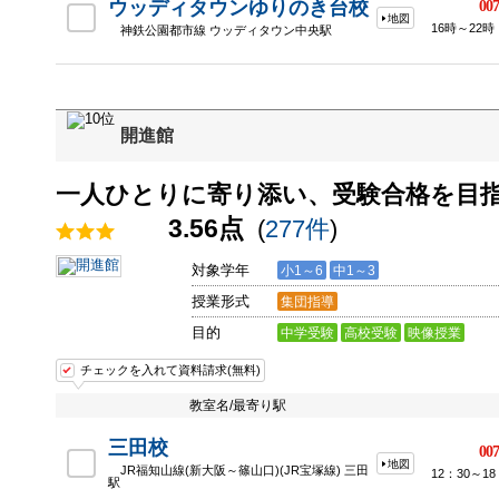
ウッディタウンゆりのき台校
007
地図
16時～22時
神鉄公園都市線 ウッディタウン中央駅
開進館
一人ひとりに寄り添い、受験合格を目
3.56点
(
277件
)
対象学年
小1～6
中1～3
授業形式
集団指導
目的
中学受験
高校受験
映像授業
チェックを入れて資料請求(無料)
教室名/最寄り駅
三田校
007
地図
JR福知山線(新大阪～篠山口)(JR宝塚線) 三田
12：30～18
駅