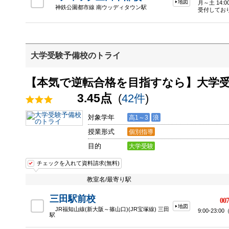
地図
月～土 14:
神鉄公園都市線 南ウッディタウン駅
受付してお
大学受験予備校のトライ
【本気で逆転合格を目指すなら】大学
3.45点
(
42件
)
対象学年
高1～3
浪
授業形式
個別指導
目的
大学受験
チェックを入れて資料請求(無料)
教室名/最寄り駅
三田駅前校
007
地図
JR福知山線(新大阪～篠山口)(JR宝塚線) 三田
9:00-23
駅