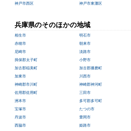
神戸市西区
神戸市東灘区
兵庫県のそのほかの地域
相生市
明石市
赤穂市
朝来市
尼崎市
淡路市
揖保郡太子町
小野市
加古郡稲美町
加古郡播磨町
加東市
川西市
神崎郡市川町
神崎郡神河町
佐用郡佐用町
三田市
洲本市
多可郡多可町
宝塚市
たつの市
丹波市
豊岡市
西脇市
姫路市