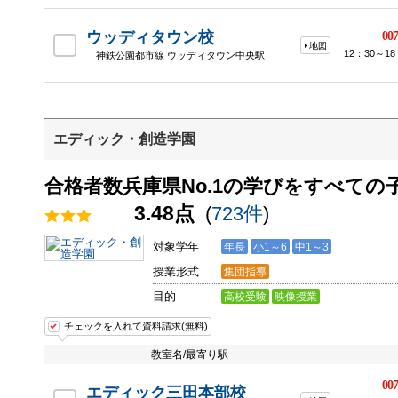
ウッディタウン校
007
地図
12：30～18
神鉄公園都市線 ウッディタウン中央駅
エディック・創造学園
合格者数兵庫県No.1の学びをすべて
3.48点
(
723件
)
対象学年
年長
小1～6
中1～3
授業形式
集団指導
目的
高校受験
映像授業
チェックを入れて資料請求(無料)
教室名/最寄り駅
007
エディック三田本部校