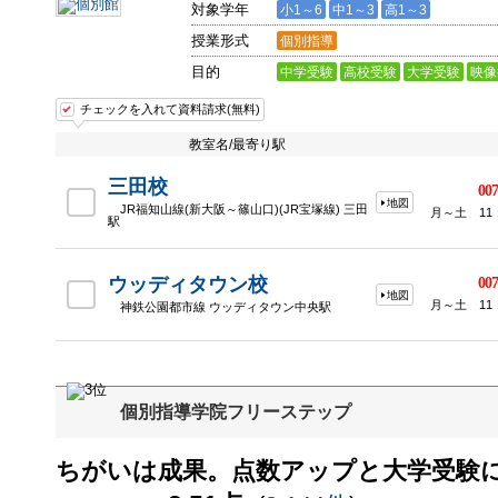
対象学年
小1～6
中1～3
高1～3
授業形式
個別指導
目的
中学受験
高校受験
大学受験
映像
チェックを入れて資料請求(無料)
教室名/最寄り駅
三田校
007
地図
JR福知山線(新大阪～篠山口)(JR宝塚線) 三田
月～土 11：
駅
ウッディタウン校
007
地図
月～土 11：
神鉄公園都市線 ウッディタウン中央駅
個別指導学院フリーステップ
ちがいは成果。点数アップと大学受験