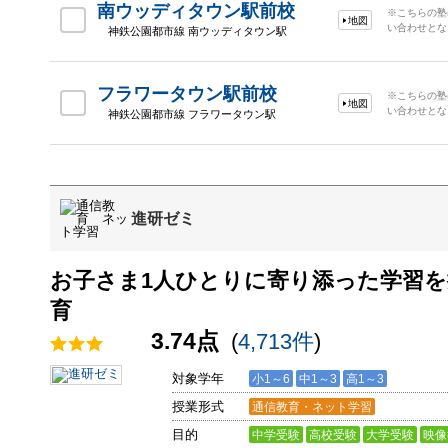
南ウッディタウン駅前校
※こちらの塾
地図
い合わせとな
神鉄公園都市線 南ウッディタウン駅
フラワータウン駅前校
※こちらの塾
地図
い合わせとな
神鉄公園都市線 フラワータウン駅
進研ゼミ
お子さま1人ひとりに寄り添った学習
育
3.74点
(
4,713件
)
対象学年
小1～6
中1～3
高1～3
授業形式
通信教育・ネット学習
目的
中学受験
高校受験
大学受験
映像