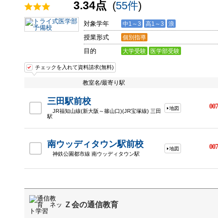
3.34点
(
55件
)
対象学年
中1～3
高1～3
浪
授業形式
個別指導
目的
大学受験
医学部受験
チェックを入れて資料請求(無料)
教室名/最寄り駅
三田駅前校
007
地図
JR福知山線(新大阪～篠山口)(JR宝塚線) 三田
駅
南ウッディタウン駅前校
007
地図
神鉄公園都市線 南ウッディタウン駅
Ｚ会の通信教育