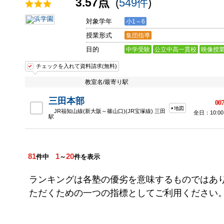
3.57点
(
549件
)
対象学年
小1～6
授業形式
集団指導
目的
中学受験
公立中高一貫校
映像授
チェックを入れて資料請求(無料)
教室名/最寄り駅
三田本部
007
地図
JR福知山線(新大阪～篠山口)(JR宝塚線) 三田
全日：10:00
駅
81
1
20
件中
～
件を表示
ランキングは各塾の優劣を意味するものではあ
ただくための一つの指標としてご利用ください