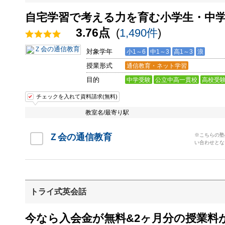
自宅学習で考える力を育む小学生・中
3.76点
(
1,490件
)
対象学年
小1～6
中1～3
高1～3
浪
授業形式
通信教育・ネット学習
目的
中学受験
公立中高一貫校
高校受
チェックを入れて資料請求(無料)
教室名/最寄り駅
Ｚ会の通信教育
※こちらの塾
い合わせとな
トライ式英会話
今なら入会金が無料&2ヶ月分の授業料が