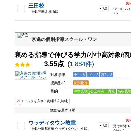
007
三田校
地図
12：00～
神鉄三田線 横山駅
く）
京進の個別指導スクール・ワン
褒める指導で伸びる学力/小中高対象/個
3.55点
(
1,884件
)
対象学年
小1～6
中1～3
高1～3
授業形式
個別指導
目的
中学受験
公立中高一貫校
高校受
チェックを入れて資料請求(無料)
教室名/最寄り駅
007
ウッディタウン教室
地図
受付時間14：
神鉄公園都市線 ウッディタウン中央駅
を除く）