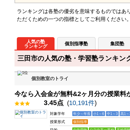
ランキングは各塾の優劣を意味するものではあ
ただくための一つの指標としてご利用ください
人気の塾
個別指導塾
集団塾
ランキング
三田市の人気の塾・学習塾ランキング 
個別教室のトライ
今なら入会金が無料&2ヶ月分の授業料が
3.45点
(
10,191件
)
対象学年
年少～年長
小1～6
中1～3
高1～
授業形式
個別指導
目的