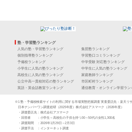
塾・学習塾ランキング
人気の塾・学習塾ランキング
集団塾ランキング
個別指導塾ランキング
学習塾口コミランキング
予備校ランキング
中学受験 対応塾ランキング
小学生に人気の塾ランキング
中学生に人気の塾ランキング
高校生に人気の塾ランキング
家庭教師ランキング
公立中高一貫校対応の塾ランキング
市区町村ランキング
英語・英会話教室ランキング
通信教育・オンライン学習ラン
※1 塾・予備校検索サイトの利用に関する市場実態把握調査 実査委託先：楽天リサーチ（2
日本ナンバーワン調査総研（2025年度）株式会社アスマーク（2026年度）
・調査委託先：株式会社アスマーク
・回答者 ：小学生～高校生の子供を持つ30～50代の女性1,300名
・調査期間 ：2026年1月29日～2月3日
・調査手法 ：インターネット調査