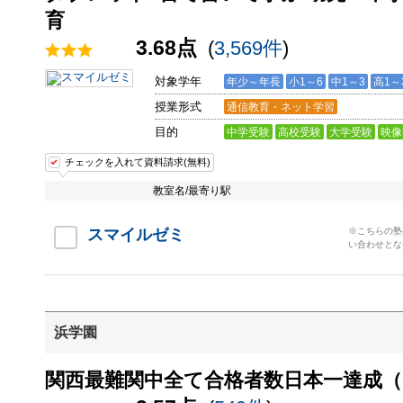
育
3.68点
(
3,569件
)
対象学年
年少～年長
小1～6
中1～3
高1～
授業形式
通信教育・ネット学習
目的
中学受験
高校受験
大学受験
映像
チェックを入れて資料請求(無料)
教室名/最寄り駅
スマイルゼミ
※こちらの塾
い合わせとな
浜学園
関西最難関中全て合格者数日本一達成（