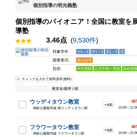
個別指導の明光義塾
個別指導のパイオニア！全国に教室を
導塾
3.46点
(
9,530件
)
対象学年
小1～6
中1～3
高1～3
浪
授業形式
個別指導
目的
中学受験
公立中高一貫校
高校受
チェックを入れて資料請求(無料)
教室名/最寄り駅
ウッディタウン教室
007
地図
10:00～2
神鉄公園都市線 南ウッディタウン駅
フラワータウン教室
007
地図
10:00～2
神鉄公園都市線 フラワータウン駅