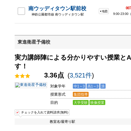
南ウッディタウン駅前校
007
地図
9:00-23
神鉄公園都市線 南ウッディタウン駅
東進衛星予備校
実力講師陣による分かりやすい授業とA
す！
3.36点
(
3,521件
)
対象学年
中1～3
高1～3
浪
授業形式
集団指導
目的
大学受験
映像授業
チェックを入れて資料請求(無料)
教室名/最寄り駅