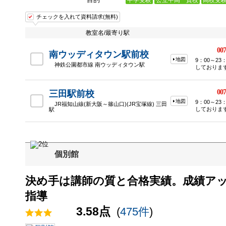
中学受験
公立中高一貫校
高校受
チェックを入れて資料請求(無料)
教室名/最寄り駅
007
南ウッディタウン駅前校
地図
9：00～2
神鉄公園都市線 南ウッディタウン駅
しておりま
007
三田駅前校
地図
9：00～2
JR福知山線(新大阪～篠山口)(JR宝塚線) 三田
しておりま
駅
個別館
決め手は講師の質と合格実績。成績ア
指導
3.58点
(
475件
)