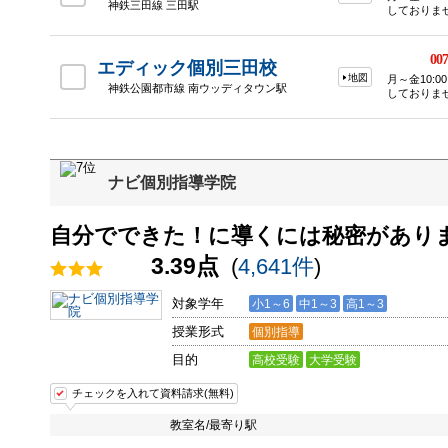
神鉄三田線 三田駅
しておりま
007
エディック個別三田校
地図
月～金10:0
神鉄公園都市線 南ウッディタウン駅
しておりま
ナビ個別指導学院
自分でできた！に導くには秘密があり
3.39点
(
4,641件
)
対象学年
小1～6
中1～3
高1～3
授業形式
個別指導
目的
高校受験
大学受験
チェックを入れて資料請求(無料)
教室名/最寄り駅