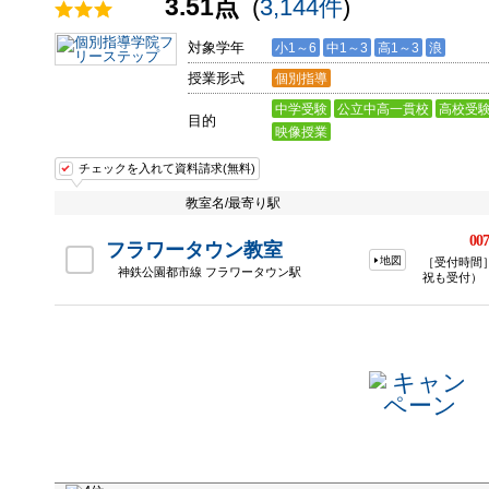
3.51点
(
3,144件
)
対象学年
小1～6
中1～3
高1～3
浪
授業形式
個別指導
中学受験
公立中高一貫校
高校受
目的
映像授業
チェックを入れて資料請求(無料)
教室名/最寄り駅
007
フラワータウン教室
地図
［受付時間］
神鉄公園都市線 フラワータウン駅
祝も受付）