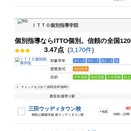
ＩＴＴＯ個別指導学院
個別指導ならITTO個別。信頼の全国120
3.47点
(
3,170件
)
対象学年
小1～6
中1～3
高1～3
浪
授業形式
個別指導
目的
中学受験
高校受験
大学受験
自立
チェックを入れて資料請求(無料)
教室名/最寄り駅
三田ウッディタウン校
007
地図
16時～22時
神鉄公園都市線 南ウッディタウン駅