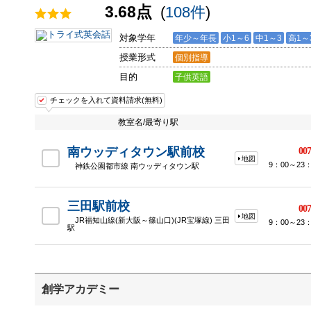
3.68点
(
108件
)
対象学年
年少～年長
小1～6
中1～3
高1～
授業形式
個別指導
目的
子供英語
チェックを入れて資料請求(無料)
教室名/最寄り駅
南ウッディタウン駅前校
007
地図
9：00～23：
神鉄公園都市線 南ウッディタウン駅
三田駅前校
007
地図
JR福知山線(新大阪～篠山口)(JR宝塚線) 三田
9：00～23：
駅
創学アカデミー