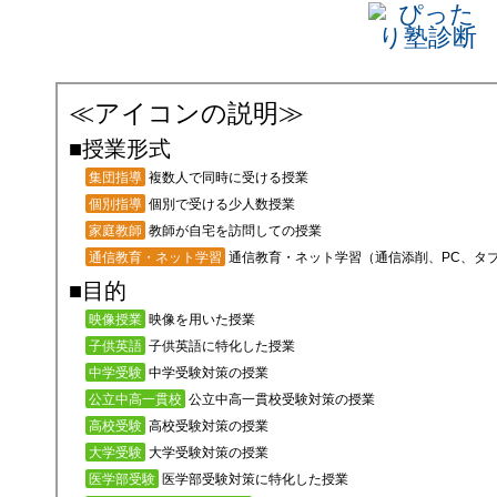
≪アイコンの説明≫
■授業形式
複数人で同時に受ける授業
集団指導
個別で受ける少人数授業
個別指導
教師が自宅を訪問しての授業
家庭教師
通信教育・ネット学習（通信添削、PC、タ
通信教育・ネット学習
■目的
映像を用いた授業
映像授業
子供英語に特化した授業
子供英語
中学受験対策の授業
中学受験
公立中高一貫校受験対策の授業
公立中高一貫校
高校受験対策の授業
高校受験
大学受験対策の授業
大学受験
医学部受験対策に特化した授業
医学部受験