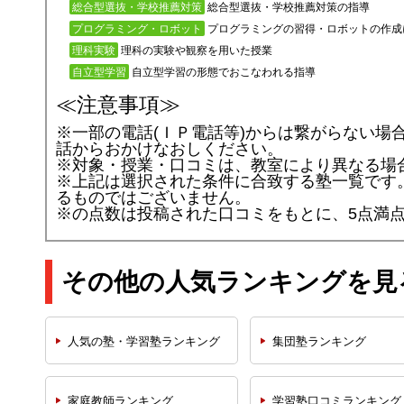
総合型選抜・学校推薦対策の指導
総合型選抜・学校推薦対策
プログラミングの習得・ロボットの作成
プログラミング・ロボット
理科の実験や観察を用いた授業
理科実験
自立型学習の形態でおこなわれる指導
自立型学習
≪注意事項≫
※一部の電話(ＩＰ電話等)からは繋がらない場
話からおかけなおしください。
※対象・授業・口コミは、教室により異なる場
※上記は選択された条件に合致する塾一覧です
るものではございません。
※
の点数は投稿された口コミをもとに、5点満
その他の人気ランキングを見
人気の塾・学習塾
ランキング
集団塾
ランキング
家庭教師
ランキング
学習塾口コミ
ランキング