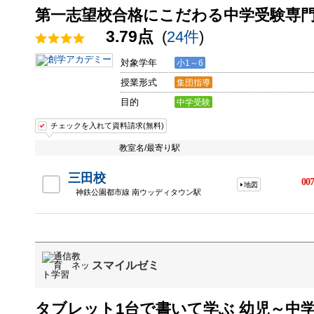
第一志望校合格にこだわる中学受験専
3.79点
(
24件
)
対象学年
小1～6
授業形式
集団指導
目的
中学受験
チェックを入れて資料請求(無料)
教室名/最寄り駅
三田校
007
地図
神鉄公園都市線 南ウッディタウン駅
スマイルゼミ
タブレット1台で書いて学ぶ 幼児～中