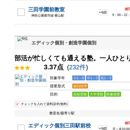
三田学園前教室
007
地図
9：00～2
神鉄公園都市線 横山駅
エディック個別・創造学園個別
部活が忙しくても通える塾。一人ひと
3.37点
(
232件
)
対象学年
小1～6
中1～3
高1～3
授業形式
個別指導
目的
高校受験
大学受験
映像授業
チェックを入れて資料請求(無料)
教室名/最寄り駅
007
エディック個別三田駅前校
地図
月～金10:0