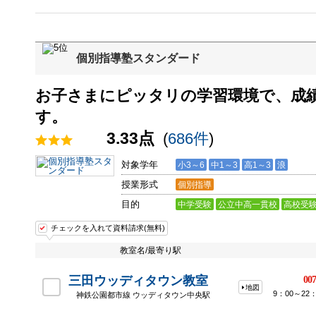
個別指導塾スタンダード
お子さまにピッタリの学習環境で、成
す。
3.33点
(
686件
)
対象学年
小3～6
中1～3
高1～3
浪
授業形式
個別指導
目的
中学受験
公立中高一貫校
高校受
チェックを入れて資料請求(無料)
教室名/最寄り駅
三田ウッディタウン教室
007
地図
9：00～2
神鉄公園都市線 ウッディタウン中央駅