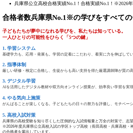
兵庫県公立高校合格実績No.1！合格実績No.1！※2026
合格者数兵庫県No.1※の学びをすべての
子どもたちが夢中になれる学びを、私たちは知っている。
一人ひとりの可能性をひらく「5つの鍵」
1. 学習システム
基礎学力も、応用・発展も。学習の定着にこだわり、着実に力を伸ばして
2.
指導体制
厳しい研修・検定に合格し、生徒からも高い支持を得た厳選講師陣が質の
3.
デジタル学習
AIを活用したデジタル教材や双方向オンライン授業が、効率良い学習を実
4.
やる気向上施策
がんばることが楽しくなる。子どもたちの日々の努力を評価し、モチベー
5. 高校入試対策
兵庫県の高校受験を知り尽くした圧倒的な入試情報量と万全の対策
で、志
※2026年度兵庫県公立高校入試の学区トップ高校（長田高校・
兵庫高校・
の合格者を輩出しています。