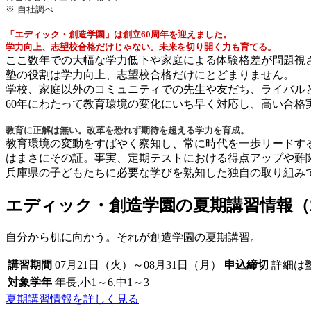
※ 自社調べ
「エディック・創造学園」は創立60周年を迎えました。
学力向上、志望校合格だけじゃない。未来を切り開く力も育てる。
ここ数年での大幅な学力低下や家庭による体験格差が問題視
塾の役割は学力向上、志望校合格だけにとどまりません。
学校、家庭以外のコミュニティでの先生や友だち、ライバル
60年にわたって教育環境の変化にいち早く対応し、高い合
教育に正解は無い。改革を恐れず期待を超える学力を育成。
教育環境の変動をすばやく察知し、常に時代を一歩リードす
はまさにその証。事実、定期テストにおける得点アップや難
兵庫県の子どもたちに必要な学びを熟知した独自の取り組み
エディック・創造学園の夏期講習情報（2
自分から机に向かう。それが創造学園の夏期講習。
講習期間
07月21日（火）～08月31日（月）
申込締切
詳細は
対象学年
年長,小1～6,中1～3
夏期講習情報を詳しく見る