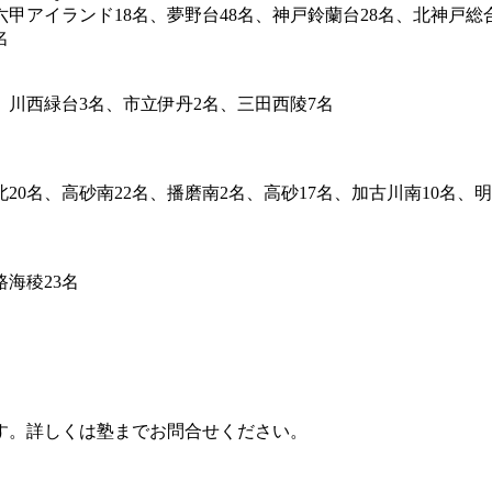
、六甲アイランド18名、夢野台48名、神戸鈴蘭台28名、北神戸総合
名
、川西緑台3名、市立伊丹2名、三田西陵7名
北20名、高砂南22名、播磨南2名、高砂17名、加古川南10名、
路海稜23名
す。詳しくは塾までお問合せください。