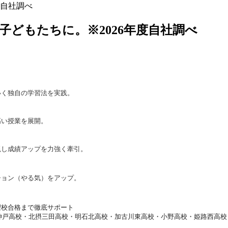
年自社調べ
子どもたちに。※2026年度自社調べ
いく独自の学習法を実践。
高い授業を展開。
現し成績アップを力強く牽引。
ション（やる気）をアップ。
望校合格まで徹底サポート
神戸高校・北摂三田高校・明石北高校・加古川東高校・
小野高校・姫路西高校