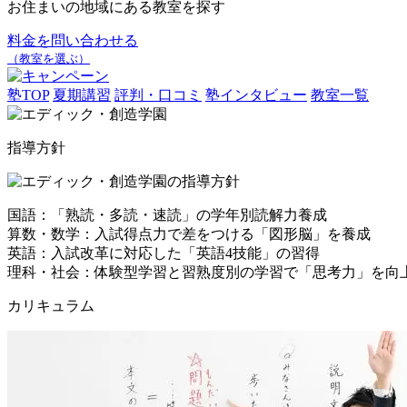
お住まいの地域にある教室を探す
料金を問い合わせる
（教室を選ぶ）
塾TOP
夏期講習
評判・口コミ
塾インタビュー
教室一覧
指導方針
国語：「熟読・多読・速読」の学年別読解力養成
算数・数学：入試得点力で差をつける「図形脳」を養成
英語：入試改革に対応した「英語4技能」の習得
理科・社会：体験型学習と習熟度別の学習で「思考力」を向
カリキュラム