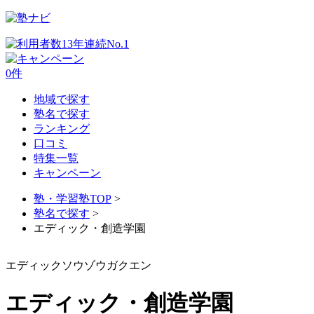
0
件
地域で探す
塾名で探す
ランキング
口コミ
特集一覧
キャンペーン
塾・学習塾TOP
>
塾名で探す
>
エディック・創造学園
エディックソウゾウガクエン
エディック・創造学園