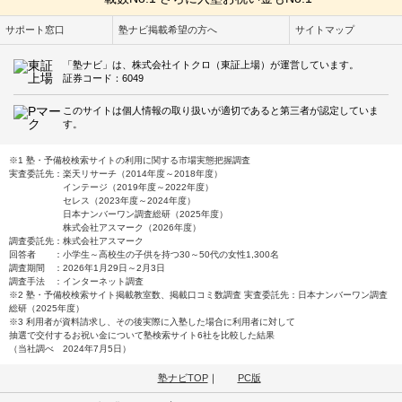
サポート窓口
塾ナビ掲載希望の方へ
サイトマップ
「塾ナビ」は、株式会社イトクロ（東証上場）が運営しています。
証券コード：6049
このサイトは個人情報の取り扱いが適切であると第三者が認定していま
す。
※1 塾・予備校検索サイトの利用に関する市場実態把握調査
実査委託先：楽天リサーチ（2014年度～2018年度）
インテージ（2019年度～2022年度）
セレス（2023年度～2024年度）
日本ナンバーワン調査総研（2025年度）
株式会社アスマーク（2026年度）
調査委託先：株式会社アスマーク
回答者 ：小学生～高校生の子供を持つ30～50代の女性1,300名
調査期間 ：2026年1月29日～2月3日
調査手法 ：インターネット調査
※2 塾・予備校検索サイト掲載教室数、掲載口コミ数調査 実査委託先：日本ナンバーワン調査
総研（2025年度）
※3 利用者が資料請求し、その後実際に入塾した場合に利用者に対して
抽選で交付するお祝い金について塾検索サイト6社を比較した結果
（当社調べ 2024年7月5日）
塾ナビTOP
｜
PC版