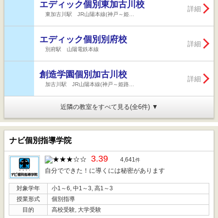
エディック個別東加古川校
詳細
東加古川駅 JR山陽本線(神戸～姫…
エディック個別別府校
詳細
別府駅 山陽電鉄本線
創造学園個別加古川校
詳細
加古川駅 JR山陽本線(神戸～姫路…
近隣の教室をすべて見る(全6件) ▼
ナビ個別指導学院
3.39
4,641
件
自分でできた！に導くには秘密があります
対象学年
小1～6, 中1～3, 高1～3
授業形式
個別指導
目的
高校受験, 大学受験