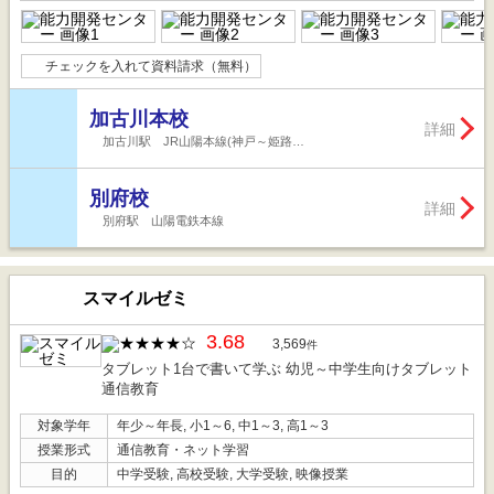
チェックを入れて資料請求（無料）
加古川本校
詳細
加古川駅 JR山陽本線(神戸～姫路…
別府校
詳細
別府駅 山陽電鉄本線
スマイルゼミ
3.68
3,569
件
タブレット1台で書いて学ぶ 幼児～中学生向けタブレット
通信教育
対象学年
年少～年長, 小1～6, 中1～3, 高1～3
授業形式
通信教育・ネット学習
目的
中学受験, 高校受験, 大学受験, 映像授業