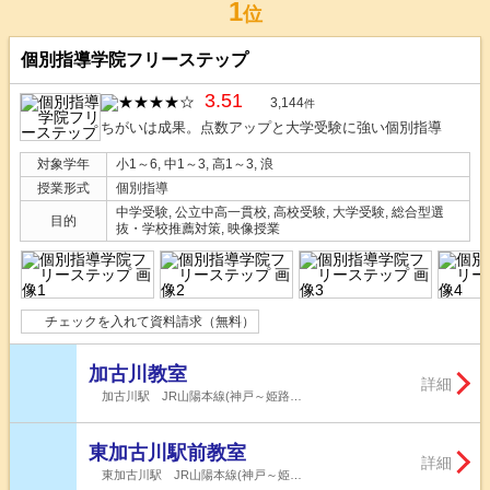
1
位
個別指導学院フリーステップ
3.51
3,144
件
ちがいは成果。点数アップと大学受験に強い個別指導
対象学年
小1～6, 中1～3, 高1～3, 浪
授業形式
個別指導
中学受験, 公立中高一貫校, 高校受験, 大学受験, 総合型選
目的
抜・学校推薦対策, 映像授業
チェックを入れて資料請求（無料）
加古川教室
詳細
加古川駅 JR山陽本線(神戸～姫路…
東加古川駅前教室
詳細
東加古川駅 JR山陽本線(神戸～姫…