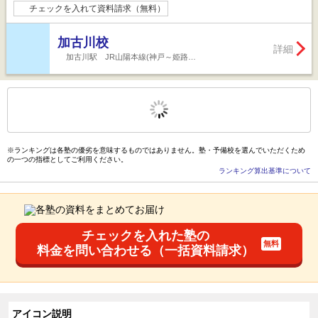
チェックを入れて資料請求（無料）
加古川校
詳細
加古川駅 JR山陽本線(神戸～姫路…
もっと見る
後の
--
～
--
件を表示／全
111
件
※ランキングは各塾の優劣を意味するものではありません。塾・予備校を選んでいただくため
の一つの指標としてご利用ください。
ランキング算出基準について
チェックを入れた塾の
料金を問い合わせる（一括資料請求）
アイコン説明