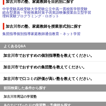
加古川市の塾、家庭教師を目的別に探す
中学受験
高校受験
大学受験
公立中高一貫校
医学部受験
総合型選抜・学校推薦対策
子供英語
映像授業
自立型学習
理科実験
プログラミング・ロボット
加古川市の塾、家庭教師を授業形式別に探す
集団指導
個別指導
家庭教師
通信教育・ネット学習
よくあるQ&A
加古川市でおすすめの個別指導塾を教えてください。
加古川市でおすすめの集団塾を教えてください。
加古川市で口コミの評価が高い塾を教えてください。
前回検索した条件から探す
加古川市周辺の学習塾
あなたにぴったりの学習塾・予備校を探す