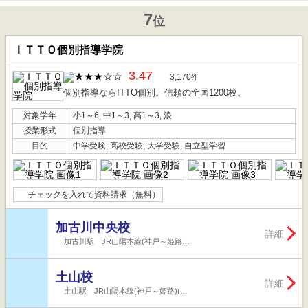
7
位
ＩＴＴＯ個別指導学院
3.47
3,170
件
個別指導ならITTO個別。信頼の全国1200校。
対象学年
小1～6, 中1～3, 高1～3, 浪
授業形式
個別指導
目的
中学受験, 高校受験, 大学受験, 自立型学習
チェックを入れて資料請求（無料）
加古川中央校
詳細
加古川駅 JR山陽本線(神戸～姫路…
土山校
詳細
土山駅 JR山陽本線(神戸～姫路)(…