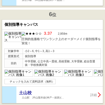
加古川駅 JR山陽本線(神戸～姫路…
6
位
個別指導キャンパス
3.37
2,959
件
圧倒的低価格でワンランク上のオーダーメイド個別指導を
実現！
対象学年
小2～6, 中1～3, 高1～3
授業形式
個別指導
中学受験, 公立中高一貫校, 高校受験, 大学受験, 総合型選
目的
抜・学校推薦対策
チェックを入れて資料請求（無料）
土山校
詳細
土山駅 JR山陽本線(神戸～姫路)(…