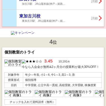
詳細
加古川駅 JR山陽本線(神戸～姫路…
東加古川校
詳細
東加古川駅 JR山陽本線(神戸～姫…
4
位
個別教室のトライ
3.45
10,191
件
今なら入会金が無料&2ヶ月分の授業料が最大30%OFF！
対象学年
年少～年長, 小1～6, 中1～3, 高1～3, 浪
授業形式
個別指導
目的
中学受験, 公立中高一貫校, 高校受験, 大学受験, 映像授業
チェックを入れて資料請求（無料）