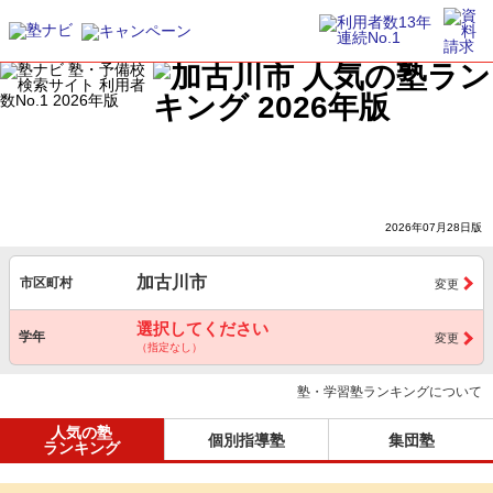
2026年07月28日版
加古川市
市区町村
変更
選択してください
学年
変更
（指定なし）
塾・学習塾ランキングについて
人気の塾
個別指導塾
集団塾
ランキング