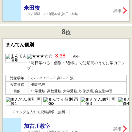
米田校
詳細
加古川駅 JR山陽本線(神戸～姫路…
8
位
まんてん個別
3.38
96
件
「毎日学べる・個別・5教科」で短期間のうちに学力アッ
プ！
対象学年
小1～6, 中1～3, 高1～3, 浪
授業形式
個別指導
目的
中学受験, 高校受験, 大学受験, 映像授業, 自立型学習
チェックを入れて資料請求（無料）
加古川教室
詳細