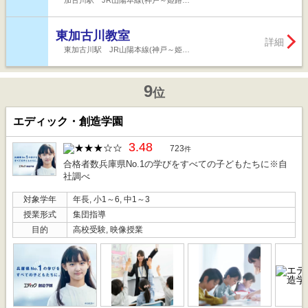
加古川駅 JR山陽本線(神戸～姫路…
東加古川教室
詳細
東加古川駅 JR山陽本線(神戸～姫…
9
位
エディック・創造学園
3.48
723
件
合格者数兵庫県No.1の学びをすべての子どもたちに※自
社調べ
対象学年
年長, 小1～6, 中1～3
授業形式
集団指導
目的
高校受験, 映像授業