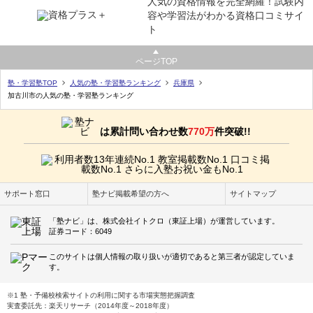
人気の資格情報を完全網羅！試験内
容や学習法がわかる資格口コミサイ
ト
ページTOP
塾・学習塾TOP
人気の塾・学習塾ランキング
兵庫県
加古川市の人気の塾・学習塾ランキング
は累計問い合わせ数
770万
件突破!!
サポート窓口
塾ナビ掲載希望の方へ
サイトマップ
「塾ナビ」は、株式会社イトクロ（東証上場）が運営しています。
証券コード：6049
このサイトは個人情報の取り扱いが適切であると第三者が認定していま
す。
※1 塾・予備校検索サイトの利用に関する市場実態把握調査
実査委託先：楽天リサーチ（2014年度～2018年度）