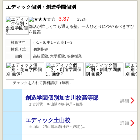
エディック個別・創造学園個別
3.37
232
件
部活が忙しくても通える塾。一人ひとりに今やるべき学び
を提案
対象学年
小1～6, 中1～3, 高1～3
授業形式
個別指導
目的
高校受験, 大学受験, 映像授業
チェックを入れて資料請求（無料）
創造学園個別加古川校高等部
詳細
加古川駅 JR山陽本線(神戸～姫路…
エディック土山校
詳細
土山駅 JR山陽本線(神戸～姫路)(…