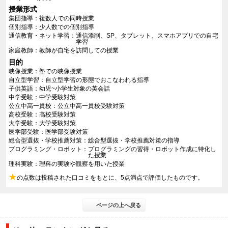
授業形式
集団指導
複数人での同時授業
個別指導
少人数での個別指導
通信教育・ネット学習
通信添削、SP、タブレット、スマホアプリでの自宅
学習
家庭教師
教師が自宅を訪問しての授業
目的
映像授業
塾での映像授業
自立型学習
自立型学習の形態でおこなわれる指導
子供英語
幼児~小学生対象の英会話
中学受験
中学受験対策
公立中高一貫校
公立中高一貫校受験対策
高校受験
高校受験対策
大学受験
大学受験対策
医学部受験
医学部受験対策
総合型選抜・学校推薦対策
総合型選抜・学校推薦対策の指導
プログラミング・ロボット
プログラミングの習得・ロボット作成に特化し
た授業
理科実験
理科の実験や観察を用いた授業
★
の点数は投稿された口コミをもとに、5点満点で評価したものです。
ページの上へ戻る