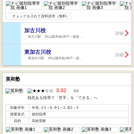
チェックを入れて資料請求（無料）
加古川校
詳細
加古川駅 JR山陽本線(神戸～姫路…
東加古川校
詳細
東加古川駅 JR山陽本線(神戸～姫…
英和塾
3.32
6
件
熱意ある指導で「苦手」を「できる」へ
対象学年
年長, 小1～6, 中1～3, 高1～3
授業形式
個別指導
目的
高校受験