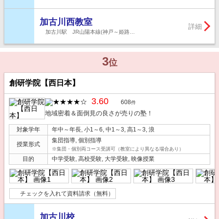
加古川西教室
詳細
加古川駅 JR山陽本線(神戸～姫路…
3
位
創研学院【西日本】
3.60
608
件
地域密着＆面倒見の良さが売りの塾！
対象学年
年中～年長, 小1～6, 中1～3, 高1～3, 浪
集団指導, 個別指導
授業形式
※集団・個別両コース受講可（教室により異なる場合あり）
目的
中学受験, 高校受験, 大学受験, 映像授業
チェックを入れて資料請求（無料）
加古川校