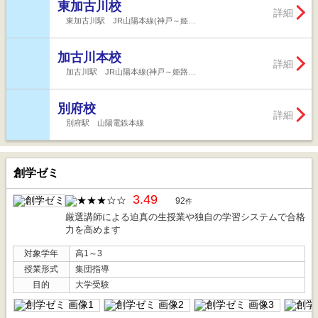
東加古川校
詳細
東加古川駅 JR山陽本線(神戸～姫…
加古川本校
詳細
加古川駅 JR山陽本線(神戸～姫路…
別府校
詳細
別府駅 山陽電鉄本線
創学ゼミ
3.49
92
件
厳選講師による迫真の生授業や独自の学習システムで合格
力を高めます
対象学年
高1～3
授業形式
集団指導
目的
大学受験