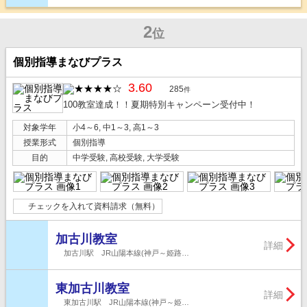
2
位
個別指導まなびプラス
3.60
285
件
100教室達成！！夏期特別キャンペーン受付中！
対象学年
小4～6, 中1～3, 高1～3
授業形式
個別指導
目的
中学受験, 高校受験, 大学受験
チェックを入れて資料請求（無料）
加古川教室
詳細
加古川駅 JR山陽本線(神戸～姫路…
東加古川教室
詳細
東加古川駅 JR山陽本線(神戸～姫…