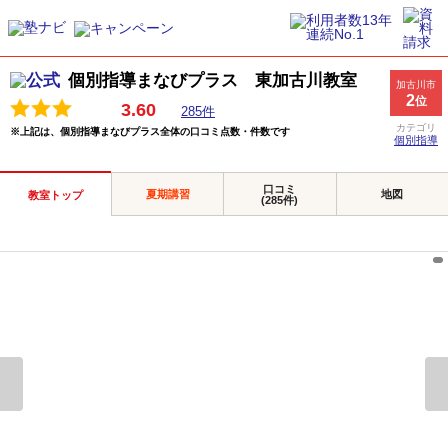
個別指導まなびプラス 東加古川教室
加古川市
2
位
3.60
285件
カテゴリ
※上記は、個別指導まなびプラス全体の口コミ点数・件数です
個別指導
口コミ
夏期講習
地図
教室トップ
(285件)