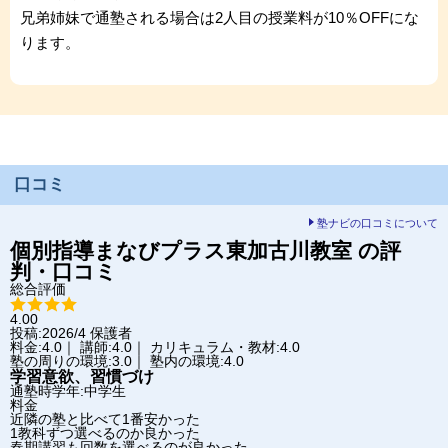
兄弟姉妹で通塾される場合は2人目の授業料が10％OFFにな
ります。
口コミ
塾ナビの口コミについて
個別指導まなびプラス
東加古川教室
の評
判・口コミ
総合評価
4.00
投稿:2026/4
保護者
料金:4.0｜ 講師:4.0｜ カリキュラム・教材:4.0
塾の周りの環境:3.0｜ 塾内の環境:4.0
学習意欲、習慣づけ
通塾時学年:中学生
料金
近隣の塾と比べて1番安かった
1教科ずつ選べるのか良かった
春期講習も回数を選べるのが良かった