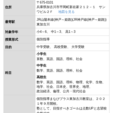
〒675-0101
兵庫県加古川市平岡町新在家２１２－１ サン
住所
ワビル２Ｆ
地図を見る
JR山陽本線(神戸～姫路)(JR神戸線(神戸～姫路))
最寄駅
東加古川
小4～6
中1～3
高1～3
対象学年
個別指導
授業形式
中学受験
高校受験
大学受験
目的
小学生
算数
英語
国語
理科
社会
中学生
数学
英語
国語
理科
社会
科目
高校生
数学
英語
国語
理科
物理
化学
生物
地学
社会
日本史
世界史
地理
政治経済
倫理
公共・現代社会
個別指導まなびプラス東加古川教室は、２０２
１年９月開校。
塾として、目指すべきゴールは点数UPと志望校