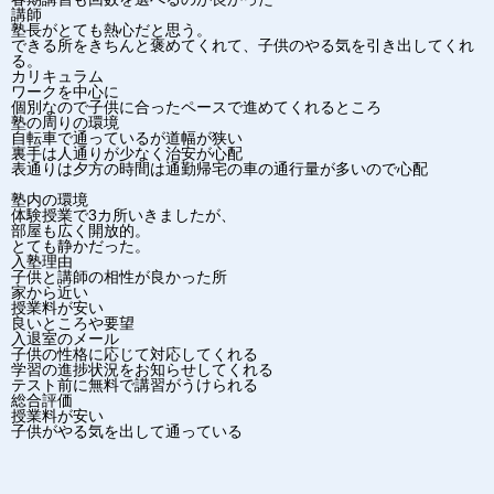
講師
塾長がとても熱心だと思う。
できる所をきちんと褒めてくれて、子供のやる気を引き出してくれ
る。
カリキュラム
ワークを中心に
個別なので子供に合ったペースで進めてくれるところ
塾の周りの環境
自転車で通っているが道幅が狭い
裏手は人通りが少なく治安が心配
表通りは夕方の時間は通勤帰宅の車の通行量が多いので心配
塾内の環境
体験授業で3カ所いきましたが、
部屋も広く開放的。
とても静かだった。
入塾理由
子供と講師の相性が良かった所
家から近い
授業料が安い
良いところや要望
入退室のメール
子供の性格に応じて対応してくれる
学習の進捗状況をお知らせしてくれる
テスト前に無料で講習がうけられる
総合評価
授業料が安い
子供がやる気を出して通っている