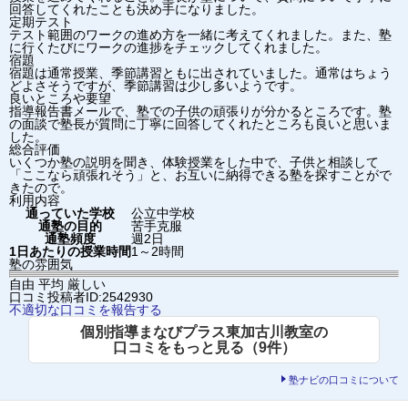
回答してくれたことも決め手になりました。
定期テスト
テスト範囲のワークの進め方を一緒に考えてくれました。また、塾
に行くたびにワークの進捗をチェックしてくれました。
宿題
宿題は通常授業、季節講習ともに出されていました。通常はちょう
どよさそうですが、季節講習は少し多いようです。
良いところや要望
指導報告書メールで、塾での子供の頑張りが分かるところです。塾
の面談で塾長が質問に丁寧に回答してくれたところも良いと思いま
した。
総合評価
いくつか塾の説明を聞き、体験授業をした中で、子供と相談して
「ここなら頑張れそう」と、お互いに納得できる塾を探すことがで
きたので。
利用内容
通っていた学校
公立中学校
通塾の目的
苦手克服
通塾頻度
週2日
1日あたりの授業時間
1～2時間
塾の雰囲気
自由
平均
厳しい
口コミ投稿者ID:2542930
不適切な口コミを報告する
個別指導まなびプラス東加古川教室の
口コミをもっと見る（9件）
塾ナビの口コミについて