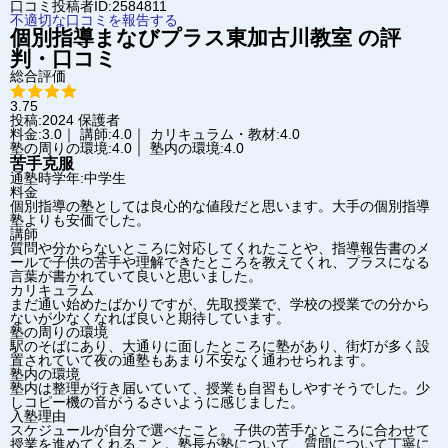
口コミ投稿者ID:2584811
不適切な口コミを報告する
個別指導まなびプラス
東加古川教室
の評
判・口コミ
総合評価
3.75
投稿:2024
保護者
料金:3.0｜ 講師:4.0｜ カリキュラム・教材:4.0
塾の周りの環境:4.0｜ 塾内の環境:4.0
苦手克服
通塾時学年:中学生
料金
個別指導の塾としては良心的な値段だと思います。大手の個別指導
塾よりも安価でした。
講師
質問や分からないところに対応してくれたことや、指導報告書のメ
ールで子供の苦手や理解できたところを教えてくれ、プラスになる
言葉が書かれていて良いと思いました。
カリキュラム
まだ通い始めたばかりですが、先取授業で、学校の授業での分から
ないが少なくなれば良いと期待しています。
塾の周りの環境
駅のそばにあり、大通りに面したところに塾があり、街灯が多く設
置されていて夜の通塾もあまり不安なく通わせられます。
塾内の環境
塾内は整理が行き届いていて、授業も自習もしやすそうでした。少
しコピー機の音がうるさいように感じました。
入塾理由
スケジュールが自分で選べたこと。子供の苦手なところに合わせて
授業を進めてくれること。塾長が塾について、質問について丁寧に