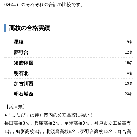
026年）のそれぞれの合計の比較です。
高校の合格実績
星稜
9名
夢野台
12名
須磨翔風
16名
明石北
14名
加古川西
13名
明石城西
23名
【兵庫県】
●「まなび」は神戸市内の公立高校に強い！
長田高校3名，兵庫高校2名，星陵高校9名，神戸市立工業高専
1名，御影高校3名，北須磨高校8名，夢野台高校12名，葺合高