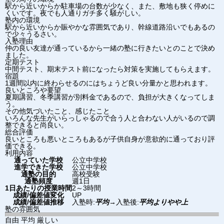
駅から近いからか駐車場の台数が少なく、また、敷地も狭く停めに
くいです。夜でも人通りガチ多く騒がしい。
塾内の環境
駅から近いからか賑やかな雰囲気であり、幹線道路沿いでもあるの
で少々うるさい。
入塾理由
仲の良い友達が通っているから一緒の塾に行きたいとのことで決め
ました。
定期テスト
中間テスト、期末テスト前になったら対策を実施してもらえます。
宿題
1週間以内に終わらせるのにはちょうど良い分量かと思われます。
良いところや要望
夏期講習、冬季講習が別料金であるので、負担が大きくなってしま
う。
その他気づいたこと、感じたこと
いろんな先生がいらっしゃるので合う人と合わない人がいるので調
整できると尚良い。
総合評価
良いところも悪いところもあるが子供自身が意欲的に通っており評
価できる。
利用内容
通っていた学校
公立中学校
進学できた学校
公立中学校
通塾の目的
高校受験
通塾頻度
週1日
1日あたりの授業時間
2～3時間
成績/偏差値変化
UP
成績/偏差値推移
入塾時:
平均
→
入塾後:
平均よりやや上
塾の雰囲気
自由
平均
厳しい