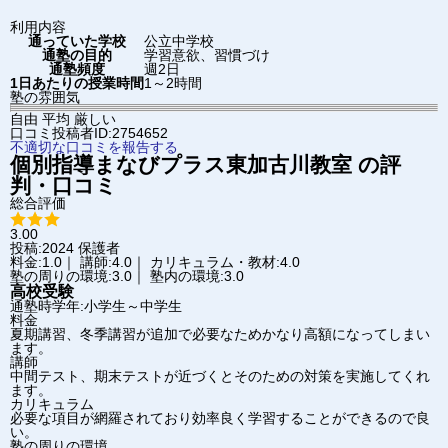
利用内容
通っていた学校
公立中学校
通塾の目的
学習意欲、習慣づけ
通塾頻度
週2日
1日あたりの授業時間
1～2時間
塾の雰囲気
自由
平均
厳しい
口コミ投稿者ID:2754652
不適切な口コミを報告する
個別指導まなびプラス
東加古川教室
の評
判・口コミ
総合評価
3.00
投稿:2024
保護者
料金:1.0｜ 講師:4.0｜ カリキュラム・教材:4.0
塾の周りの環境:3.0｜ 塾内の環境:3.0
高校受験
通塾時学年:小学生～中学生
料金
夏期講習、冬季講習が追加で必要なためかなり高額になってしまい
ます。
講師
中間テスト、期末テストが近づくとそのための対策を実施してくれ
ます。
カリキュラム
必要な項目が網羅されており効率良く学習することができるので良
い。
塾の周りの環境