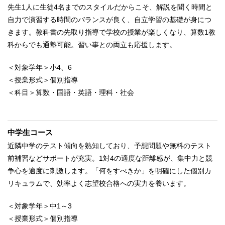
先生1人に生徒4名までのスタイルだからこそ、解説を聞く時間と
自力で演習する時間のバランスが良く、自立学習の基礎が身につ
きます。教科書の先取り指導で学校の授業が楽しくなり、算数1教
科からでも通塾可能。習い事との両立も応援します。
＜対象学年＞小4、6
＜授業形式＞個別指導
＜科目＞算数・国語・英語・理科・社会
中学生コース
近隣中学のテスト傾向を熟知しており、予想問題や無料のテスト
前補習などサポートが充実。1対4の適度な距離感が、集中力と競
争心を適度に刺激します。「何をすべきか」を明確にした個別カ
リキュラムで、効率よく志望校合格への実力を養います。
＜対象学年＞中1～3
＜授業形式＞個別指導