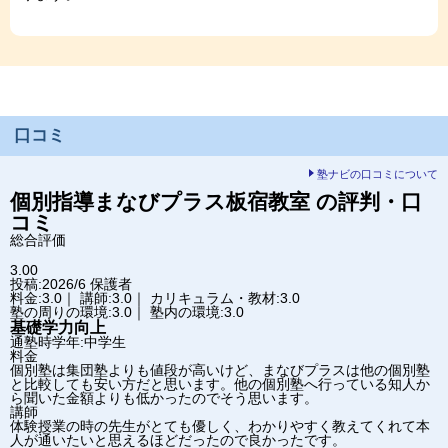
口コミ
塾ナビの口コミについて
個別指導まなびプラス
板宿教室
の評判・口
コミ
総合評価
3.00
投稿:2026/6
保護者
料金:3.0｜ 講師:3.0｜ カリキュラム・教材:3.0
塾の周りの環境:3.0｜ 塾内の環境:3.0
基礎学力向上
通塾時学年:中学生
料金
個別塾は集団塾よりも値段が高いけど、まなびプラスは他の個別塾
と比較しても安い方だと思います。他の個別塾へ行っている知人か
ら聞いた金額よりも低かったのでそう思います。
講師
体験授業の時の先生がとても優しく、わかりやすく教えてくれて本
人が通いたいと思えるほどだったので良かったです。