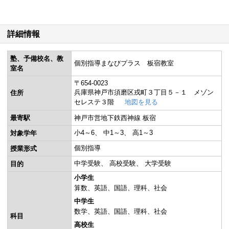
詳細情報
塾、予備校名、教
個別指導まなびプラス 板宿教室
室名
〒654-0023
兵庫県神戸市須磨区戎町３丁目５－１ メゾン
住所
セレステ３階
地図を見る
最寄駅
神戸市営地下鉄西神線 板宿
小4～6
中1～3
高1～3
対象学年
個別指導
授業形式
中学受験
高校受験
大学受験
目的
小学生
算数
英語
国語
理科
社会
中学生
数学
英語
国語
理科
社会
科目
高校生