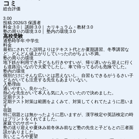
コミ
総合評価
3.00
投稿:2026/3
保護者
料金:3.0｜ 講師:3.0｜ カリキュラム・教材:3.0
塾の周りの環境:3.0｜ 塾内の環境:3.0
高校受験
通塾時学年:中学生
料金
最初にされてた説明よりはテキスト代とか夏期講習、冬季講習な
ど、どんどん値上がりしていったのがちょい不満。
塾の周りの環境
地下鉄が利用でき子どもも行きやすいが、帰り遅いから迎えに行く
も道路沿いなので大変でしたし、車で待ってるのも危険でした。
塾内の環境
個別だけにそんな広いとは思えないし、自習もできるがうるさい子
どもがいても注意する先生もあまりいない。
入塾理由
通いやすい。良かった。
熱心な先生がいて本人も気に入っていたので決めました。
定期テスト
定期テスト対策は範囲をよくみて、対策してくれてたように思いま
す。
宿題
特に宿題とは無かったように思いますが、漢字検定や英語検定の時
はプリントをくれてました。
家庭でのサポート
塾の送り迎えや夏休み前冬休み前など塾の先生と子どもとの三者面
談がありました。
良いところや要望