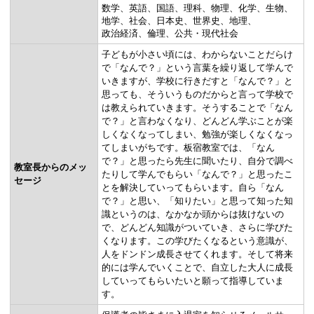
数学
英語
国語
理科
物理
化学
生物
地学
社会
日本史
世界史
地理
政治経済
倫理
公共・現代社会
子どもが小さい頃には、わからないことだらけ
で「なんで？」という言葉を繰り返して学んで
いきますが、学校に行きだすと「なんで？」と
思っても、そういうものだからと言って学校で
は教えられていきます。そうすることで「なん
で？」と言わなくなり、どんどん学ぶことが楽
しくなくなってしまい、勉強が楽しくなくなっ
てしまいがちです。板宿教室では、「なん
で？」と思ったら先生に聞いたり、自分で調べ
教室長からのメッ
たりして学んでもらい「なんで？」と思ったこ
セージ
とを解決していってもらいます。自ら「なん
で？」と思い、「知りたい」と思って知った知
識というのは、なかなか頭からは抜けないの
で、どんどん知識がついていき、さらに学びた
くなります。この学びたくなるという意識が、
人をドンドン成長させてくれます。そして将来
的には学んでいくことで、自立した大人に成長
していってもらいたいと願って指導していま
す。