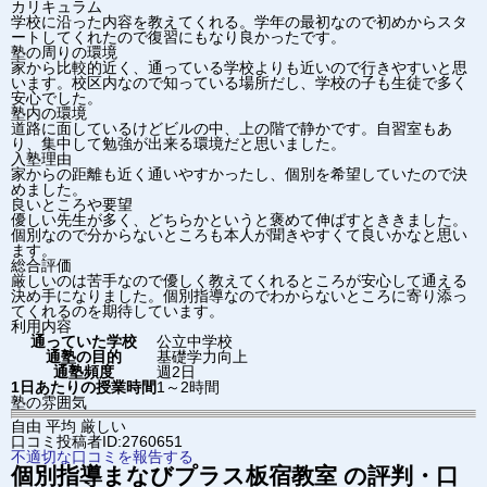
カリキュラム
学校に沿った内容を教えてくれる。学年の最初なので初めからスタ
ートしてくれたので復習にもなり良かったです。
塾の周りの環境
家から比較的近く、通っている学校よりも近いので行きやすいと思
います。校区内なので知っている場所だし、学校の子も生徒で多く
安心でした。
塾内の環境
道路に面しているけどビルの中、上の階で静かです。自習室もあ
り、集中して勉強が出来る環境だと思いました。
入塾理由
家からの距離も近く通いやすかったし、個別を希望していたので決
めました。
良いところや要望
優しい先生が多く、どちらかというと褒めて伸ばすとききました。
個別なので分からないところも本人が聞きやすくて良いかなと思い
ます。
総合評価
厳しいのは苦手なので優しく教えてくれるところが安心して通える
決め手になりました。個別指導なのでわからないところに寄り添っ
てくれるのを期待しています。
利用内容
通っていた学校
公立中学校
通塾の目的
基礎学力向上
通塾頻度
週2日
1日あたりの授業時間
1～2時間
塾の雰囲気
自由
平均
厳しい
口コミ投稿者ID:2760651
不適切な口コミを報告する
個別指導まなびプラス
板宿教室
の評判・口