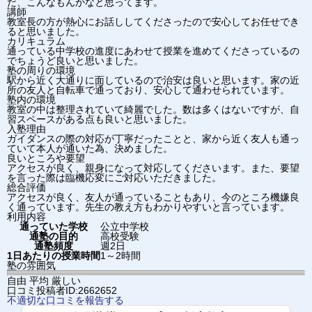
だ、こんなもんかなと思ってます。
講師
教室長の方が熱心にお話ししてくださったので安心してお任せでき
ると思いました。
カリキュラム
通っている中学校の進度にあわせて授業を進めてくださっているの
でちょうど良いと思いました。
塾の周りの環境
駅から近く大通りに面しているので治安は良いと思います。家の近
所の友人と自転車で通っており、安心して通わせられています。
塾内の環境
教室の中は整理されていて綺麗でした。数は多くはないですが、自
習スペースがある点も良いと思いました。
入塾理由
ガイダンスの際の対応が丁寧だったことと、家から近く友人も通っ
ていて本人が通いた為、決めました。
良いところや要望
アクセスが良く、親身になって対応してくださいます。また、要望
を言った際は臨機応変にご対応いただきました。
総合評価
アクセスが良く、友人が通っていることもあり、今のところ機嫌良
く通っています。先生の教え方もわかりやすいと言っています。
利用内容
通っていた学校
公立中学校
通塾の目的
高校受験
通塾頻度
週2日
1日あたりの授業時間
1～2時間
塾の雰囲気
自由
平均
厳しい
口コミ投稿者ID:2662652
不適切な口コミを報告する