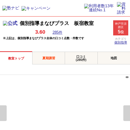
個別指導まなびプラス 板宿教室
神戸市須
磨区
3.60
5
位
285件
※上記は、個別指導まなびプラス全体の口コミ点数・件数です
カテゴリ
個別指導
口コミ
夏期講習
地図
教室トップ
(285件)