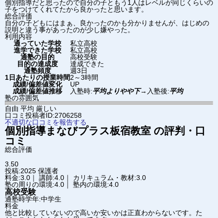
個別指導だと思ったので自分の子ともう1人はレベルが同じくらいの
子をつけてくれてたから良かったと思います。
総合評価
自分の子どもにはまぁ、良かったのかも分かりませんが、はじめの
説明と違う事があったのが少し嫌やった。
利用内容
通っていた学校
私立高校
進学できた学校
私立高校
通塾の目的
高校受験
目的の達成度
達成できた
通塾頻度
週3日
1日あたりの授業時間
2～3時間
成績/偏差値変化
UP
成績/偏差値推移
入塾時:
平均よりやや下
→
入塾後:
平均
塾の雰囲気
自由
平均
厳しい
口コミ投稿者ID:2706258
不適切な口コミを報告する
個別指導まなびプラス
板宿教室
の評判・口
コミ
総合評価
3.50
投稿:2025
保護者
料金:3.0｜ 講師:4.0｜ カリキュラム・教材:3.0
塾の周りの環境:4.0｜ 塾内の環境:4.0
高校受験
通塾時学年:中学生
料金
他と比較していないので高いか安いかは正直わからないです。た