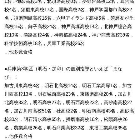
1名，御影高校3名，北須磨高校8名，夢野台高校12名，葺合高
校4名，須磨東高校17名，国際高校2名，神戸学園都市高校22
名，須磨翔風高校16名，六甲アイランド高校5名，須磨友が丘
高校15名，舞子高校24名，神戸高塚高校14名，北神戸総合高
校10名，淡路高校4名，神港橘高校24名，神戸商業高校39名，
科学技術高校18名，兵庫工業高校26名
…他多数合格
●兵庫第3学区（明石・加印）の個別指導といえば「まな
び」！
加古川東高校3名，明石北高校14名，明石工業高専1名，加古
川西高校13名，明石城西高校23名，東播磨高校20名，加古川
北高校33名，明石高校27名，明石西高校22名，高砂南高校27
名，加古川南高校51名，社高校2名，明石南高校43名，高砂高
校30名，明石清水高校65名，播磨南高校16名，松陽高校26
名，農業高校26名，明石商業高校32名，東播工業高校35名
…他多数合格