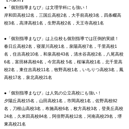
●「個別指導まなび」は文理学科にも強い！
岸和田高校12名，三国丘高校2名，大手前高校3名，四条畷高
校3名，高津高校1名，生野高校2名，天王寺高校1名
●「個別指導まなび」は上位校も個別指導では圧倒的実績！
春日丘高校2名，寝屋川高校1名，泉陽高校7名，千里高校1
名，住吉高校10名，和泉高校43名，清水谷高校2名，八尾高校
6名，富田林高校4名，今宮高校 5名，桜塚高校1名，北千里高
校2名，東住吉高校11名，牧野高校1名，いちりつ高校3名，鳳
高校17名，泉北高校21名
●「個別指導まなび」は人気の公立高校にも強い！
夕陽丘高校15名，山田高校1名，市岡高校1名，佐野高校82
名，刀根山高校3名，布施高校6名，枚方高校3名，登美丘高校
24名，久米田高校84名，阿倍野高校12名，河南高校29名，堺
東高校21名