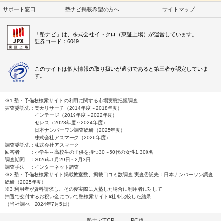
サポート窓口
塾ナビ掲載希望の方へ
サイトマップ
「塾ナビ」は、株式会社イトクロ（東証上場）が運営しています。
証券コード：6049
このサイトは個人情報の取り扱いが適切であると第三者が認定していま
す。
※1 塾・予備校検索サイトの利用に関する市場実態把握調査
実査委託先：楽天リサーチ（2014年度～2018年度）
インテージ（2019年度～2022年度）
セレス（2023年度～2024年度）
日本ナンバーワン調査総研（2025年度）
株式会社アスマーク（2026年度）
調査委託先：株式会社アスマーク
回答者 ：小学生～高校生の子供を持つ30～50代の女性1,300名
調査期間 ：2026年1月29日～2月3日
調査手法 ：インターネット調査
※2 塾・予備校検索サイト掲載教室数、掲載口コミ数調査 実査委託先：日本ナンバーワン調査
総研（2025年度）
※3 利用者が資料請求し、その後実際に入塾した場合に利用者に対して
抽選で交付するお祝い金について塾検索サイト6社を比較した結果
（当社調べ 2024年7月5日）
塾ナビTOP
｜
PC版