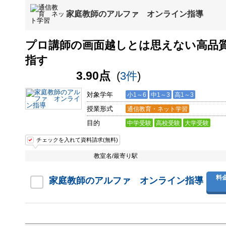
家庭教師のアルファ オンライン指導
プロ講師の画面越しとは思えない高品
指す
3.90点
(
3件
)
対象学年
小1～6
中1～3
高1～3
授業形式
通信教育・ネット学習
目的
中学受験
高校受験
大学受験
チェックを入れて資料請求(無料)
教室名/最寄り駅
料
家庭教師のアルファ オンライン指導