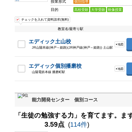
授業形式
個別指導
目的
高校受験
大学受験
映像授業
チェックを入れて資料請求(無料)
教室名/最寄り駅
エディック土山校
地図
JR山陽本線(神戸～姫路)(JR神戸線(神戸～姫路)) 土山駅
エディック個別播磨校
地図
山陽電鉄本線 播磨町駅
能力開発センター 個別コース
「生徒の勉強する力」を育てます。ま
3.59点
(
114件
)