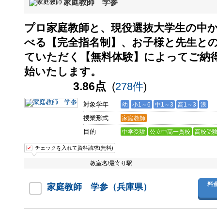
家庭教師 学参
プロ家庭教師と、現役選抜大学生の中
べる【完全指名制】、お子様と先生と
ていただく【無料体験】によってご納
始いたします。
3.86点
(
278件
)
対象学年
幼
小1～6
中1～3
高1～3
浪
授業形式
家庭教師
目的
中学受験
公立中高一貫校
高校受
チェックを入れて資料請求(無料)
教室名/最寄り駅
料
家庭教師 学参（兵庫県）