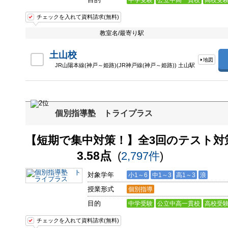
中学受験
公立中高一貫校
高校受
チェックを入れて資料請求(無料)
教室名/最寄り駅
土山校
地図
JR山陽本線(神戸～姫路)(JR神戸線(神戸～姫路)) 土山駅
個別指導塾 トライプラス
【短期で集中対策！】全3回のテスト対
3.58点
(
2,797件
)
対象学年
小1～6
中1～3
高1～3
浪
授業形式
個別指導
目的
中学受験
公立中高一貫校
高校受
チェックを入れて資料請求(無料)