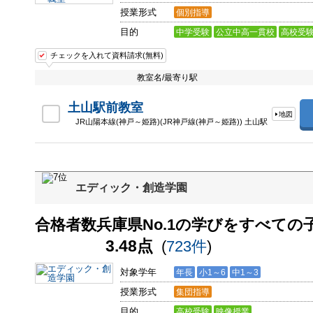
授業形式
個別指導
目的
中学受験
公立中高一貫校
高校受
チェックを入れて資料請求(無料)
教室名/最寄り駅
土山駅前教室
地図
JR山陽本線(神戸～姫路)(JR神戸線(神戸～姫路)) 土山駅
エディック・創造学園
合格者数兵庫県No.1の学びをすべて
3.48点
(
723件
)
対象学年
年長
小1～6
中1～3
授業形式
集団指導
目的
高校受験
映像授業