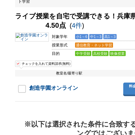
ライブ授業を自宅で受講できる！兵庫
4.50点
(
4件
)
対象学年
小1～6
中1～3
高1～3
授業形式
通信教育・ネット学習
目的
中学受験
高校受験
映像授業
チェックを入れて資料請求(無料)
教室名/最寄り駅
料
創造学園オンライン
※以下は選択された条件に合致す
ングではございま