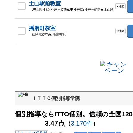
土山駅前教室
地図
JR山陽本線(神戸～姫路)(JR神戸線(神戸～姫路)) 土山駅
播磨町教室
地図
山陽電鉄本線 播磨町駅
ＩＴＴＯ個別指導学院
個別指導ならITTO個別。信頼の全国120
3.47点
(
3,170件
)