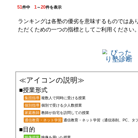
51
1
20
件中
～
件を表示
ランキングは各塾の優劣を意味するものではあ
ただくための一つの指標としてご利用ください
≪アイコンの説明≫
■授業形式
複数人で同時に受ける授業
集団指導
個別で受ける少人数授業
個別指導
教師が自宅を訪問しての授業
家庭教師
通信教育・ネット学習（通信添削、PC、タ
通信教育・ネット学習
■目的
映像を用いた授業
映像授業