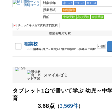
対象学年
小1～6
中1～3
高1～3
授業形式
個別指導
目的
中学受験
高校受験
大学受験
チェックを入れて資料請求(無料)
教室名/最寄り駅
稲美校
地図
JR山陽本線(神戸～姫路)(JR神戸線(神戸～姫路)) 土山駅
スマイルゼミ
タブレット1台で書いて学ぶ 幼児～中
育
3.68点
(
3,569件
)