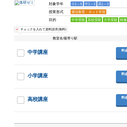
対象学年
小1～6
中1～3
高1～3
授業形式
通信教育・ネット学習
目的
中学受験
高校受験
大学受験
映像
チェックを入れて資料請求(無料)
教室名/最寄り駅
料
中学講座
料
小学講座
料
高校講座