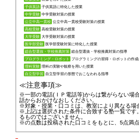
子供英語に特化した授業
子供英語
中学受験対策の授業
中学受験
公立中高一貫校受験対策の授業
公立中高一貫校
高校受験対策の授業
高校受験
大学受験対策の授業
大学受験
医学部受験対策に特化した授業
医学部受験
総合型選抜・学校推薦対策の指導
総合型選抜・学校推薦対策
プログラミングの習得・ロボットの作成
プログラミング・ロボット
理科の実験や観察を用いた授業
理科実験
自立型学習の形態でおこなわれる指導
自立型学習
≪注意事項≫
※一部の電話(ＩＰ電話等)からは繋がらない場
話からおかけなおしください。
※対象・授業・口コミは、教室により異なる場
※上記は選択された条件に合致する塾一覧です
るものではございません。
※
の点数は投稿された口コミをもとに、5点満