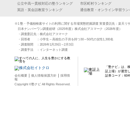
公立中高一貫校対応の塾ランキング
市区町村ランキング
英語・英会話教室ランキング
通信教育・オンライン学習ラン
※1 塾・予備校検索サイトの利用に関する市場実態把握調査 実査委託先：楽天リサーチ（2
日本ナンバーワン調査総研（2025年度）株式会社アスマーク（2026年度）
・調査委託先：株式会社アスマーク
・回答者 ：小学生～高校生の子供を持つ30～50代の女性1,300名
・調査期間 ：2026年1月29日～2月3日
・調査手法 ：インターネット調査
「塾ナビ」は、
証上場）が運営
｜
｜
会社概要
個人情報保護方針
採用情
証券コード：604
報
Copyright ©塾ナビ All Rights Reserved.