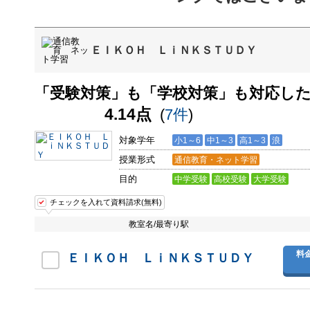
ＥＩＫＯＨ ＬｉＮＫＳＴＵＤＹ
「受験対策」も「学校対策」も対応した
4.14点
(
7件
)
対象学年
小1～6
中1～3
高1～3
浪
授業形式
通信教育・ネット学習
目的
中学受験
高校受験
大学受験
チェックを入れて資料請求(無料)
教室名/最寄り駅
料
ＥＩＫＯＨ ＬｉＮＫＳＴＵＤＹ