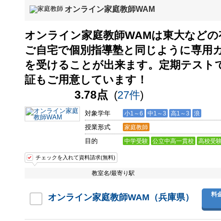
オンライン家庭教師WAM
オンライン家庭教師WAMは東大などの
ご自宅で個別指導塾と同じように専用
を受けることが出来ます。定期テストで
証もご用意しています！
3.78点
(
27件
)
対象学年
小1～6
中1～3
高1～3
浪
授業形式
家庭教師
目的
中学受験
公立中高一貫校
高校受
チェックを入れて資料請求(無料)
教室名/最寄り駅
料
オンライン家庭教師WAM（兵庫県）