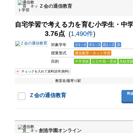
Ｚ会の通信教育
自宅学習で考える力を育む小学生・中
3.76点
(
1,490件
)
対象学年
小1～6
中1～3
高1～3
浪
授業形式
通信教育・ネット学習
目的
中学受験
公立中高一貫校
高校受
チェックを入れて資料請求(無料)
教室名/最寄り駅
料
Ｚ会の通信教育
創造学園オンライン