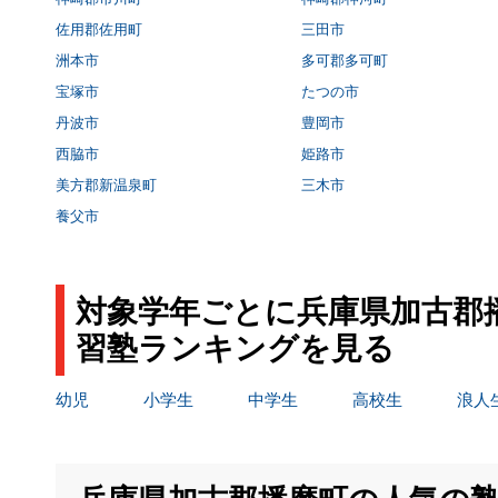
佐用郡佐用町
三田市
洲本市
多可郡多可町
宝塚市
たつの市
丹波市
豊岡市
西脇市
姫路市
美方郡新温泉町
三木市
養父市
対象学年ごとに兵庫県加古郡
習塾ランキングを見る
幼児
小学生
中学生
高校生
浪人