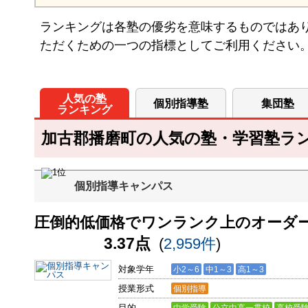
ランキングは各塾の優劣を意味するものではあ
ただくための一つの指標としてご利用ください
人気の塾
個別指導塾
集団塾
ランキング
加古郡播磨町の人気の塾・学習塾ランキ
個別指導キャンパス
圧倒的低価格でワンランク上のオーダ
3.37点
(
2,959件
)
対象学年
小2～6
中1～3
高1～3
授業形式
個別指導
目的