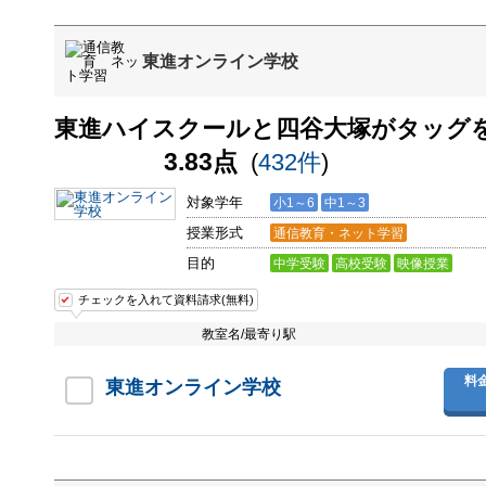
東進オンライン学校
東進ハイスクールと四谷大塚がタッグ
3.83点
(
432件
)
対象学年
小1～6
中1～3
授業形式
通信教育・ネット学習
目的
中学受験
高校受験
映像授業
チェックを入れて資料請求(無料)
教室名/最寄り駅
料
東進オンライン学校