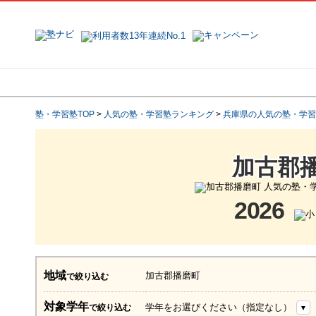
地域で探す
塾名で探す
塾・学習塾TOP
>
人気の塾・学習塾ランキング
>
兵庫県の人気の塾・学習
加古郡
2026
地域
加古郡播磨町
で絞り込む
対象学年
学年をお選びください（指定なし）
で絞り込む