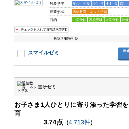
対象学年
年少～年長
小1～6
中1～3
高1～
授業形式
通信教育・ネット学習
目的
中学受験
高校受験
大学受験
映像
チェックを入れて資料請求(無料)
教室名/最寄り駅
料
スマイルゼミ
進研ゼミ
お子さま1人ひとりに寄り添った学習
育
3.74点
(
4,713件
)