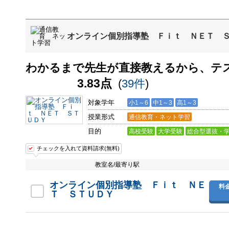
オンライン個別指導塾 Ｆｉｔ ＮＥＴ 
わかるまで先生が直接教えるから、テ
3.83点
(
39件
)
対象学年
小1～6
中1～3
高1～3
授業形式
通信教育・ネット学習
目的
高校受験
大学受験
総合型選抜・
チェックを入れて資料請求(無料)
教室名/最寄り駅
オンライン個別指導塾 Ｆｉｔ ＮＥ
料
Ｔ ＳＴＵＤＹ