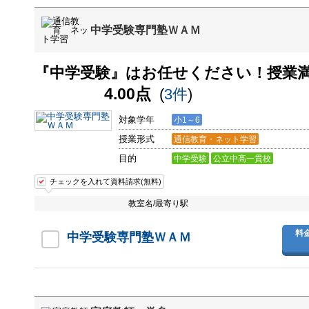
中学受験専門塾ＷＡＭ
『中学受験』はお任せください！授業
4.00点
(
3件
)
対象学年
小1～6
授業形式
通信教育・ネット学習
目的
中学受験
公立中高一貫校
チェックを入れて資料請求(無料)
教室名/最寄り駅
料
中学受験専門塾ＷＡＭ