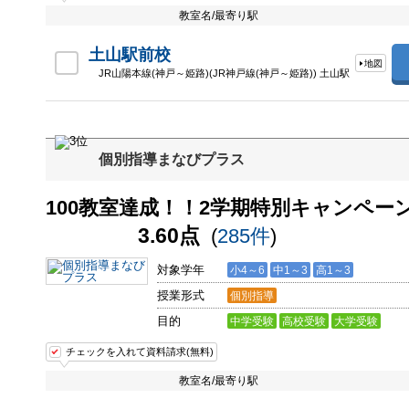
教室名/最寄り駅
土山駅前校
地図
JR山陽本線(神戸～姫路)(JR神戸線(神戸～姫路)) 土山駅
個別指導まなびプラス
100教室達成！！2学期特別キャンペー
3.60点
(
285件
)
対象学年
小4～6
中1～3
高1～3
授業形式
個別指導
目的
中学受験
高校受験
大学受験
チェックを入れて資料請求(無料)
教室名/最寄り駅