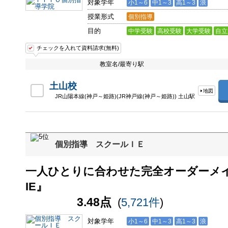
対象学年
小1～6
中1～3
高1～3
浪
授業形式
個別指導
目的
中学受験
高校受験
大学受験
自立
チェックを入れて資料請求(無料)
教室名/最寄り駅
土山校
地図
JR山陽本線(神戸～姫路)(JR神戸線(神戸～姫路)) 土山駅
個別指導 スクールＩＥ
一人ひとりに合わせた完全オーダーメ
IE』
3.48点
(
5,721件
)
対象学年
小1～6
中1～3
高1～3
浪