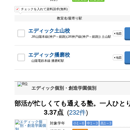
チェックを入れて資料請求(無料)
教室名/最寄り駅
エディック土山校
地図
JR山陽本線(神戸～姫路)(JR神戸線(神戸～姫路)) 土山駅
エディック播磨校
地図
山陽電鉄本線 播磨町駅
エディック個別・創造学園個別
部活が忙しくても通える塾。一人ひと
3.37点
(
232件
)
対象学年
小1～6
中1～3
高1～3