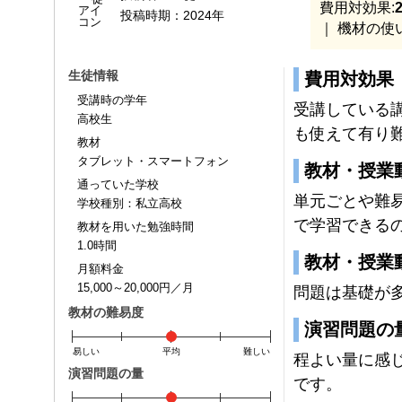
費用対効果:
2
投稿時期：
2024年
｜ 機材の使
生徒情報
費用対効果
受講時の学年
受講している
高校生
も使えて有り
教材
タブレット・スマートフォン
教材・授業
通っていた学校
単元ごとや難
学校種別：私立高校
で学習できる
教材を用いた勉強時間
1.0時間
教材・授業
月額料金
15,000～20,000円／月
問題は基礎が
教材の難易度
演習問題の
易しい
平均
難しい
程よい量に感
演習問題の量
です。