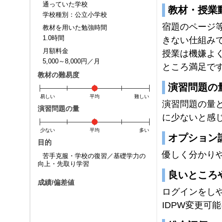
通っていた学校
教材・授業
学校種別：公立小学校
宿題のページ等
教材を用いた勉強時間
1.0時間
きない仕組み
月額料金
授業は機嫌よ
5,000～8,000円／月
ところ満足で
教材の難易度
演習問題の
易しい
平均
難しい
演習問題の量
演習問題の量
に少ないと感
少ない
平均
多い
オプション
目的
優しく分かり
苦手克服・学校の復習／基礎学力の
向上・先取り学習
良いところ
成績/偏差値
ログインをし
IDPW変更可