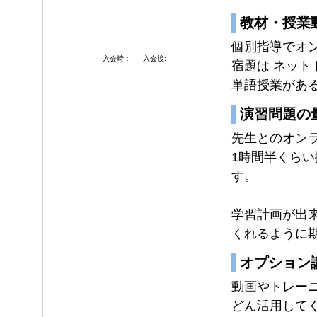
教材・授業
個別指導でオ
入会時：
入会後:
宿題は ネッ
単語授業があ
演習問題の
先生とのオンラ
1時間半くら
す。
学習計画が出
くれるように
オプション
動画やトレー
どん活用して