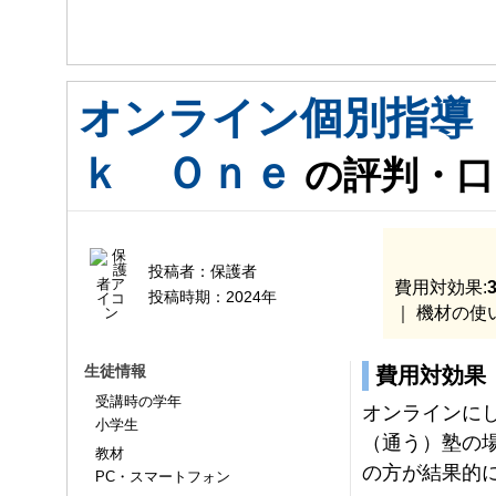
オンライン個別指導
入会時：
入会後:
ｋ Ｏｎｅ
の評判・口
投稿者：
保護者
費用対効果:
3
投稿時期：
2024年
｜ 機材の使
生徒情報
費用対効果
受講時の学年
オンラインに
小学生
（通う）塾の
教材
の方が結果的
PC・スマートフォン