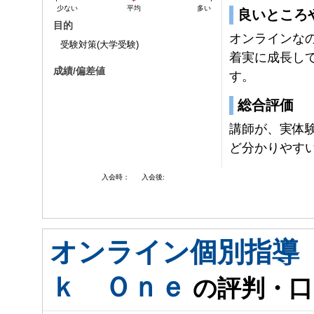
少ない
平均
多い
良いところ
目的
オンラインな
受験対策(大学受験)
着実に成長し
成績/偏差値
す。
総合評価
講師が、実体
ど分かりやす
入会時：
入会後:
オンライン個別指導
ｋ Ｏｎｅ
の評判・口