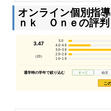
オンライン個別指導
ｎｋ Ｏｎｅの評判
5.0
3.47
4.0~4.9
3.0~3.9
2.0~2.9
（20）
1.0~1.9
通学時の学年で絞り込む
すべて
幼児
こ