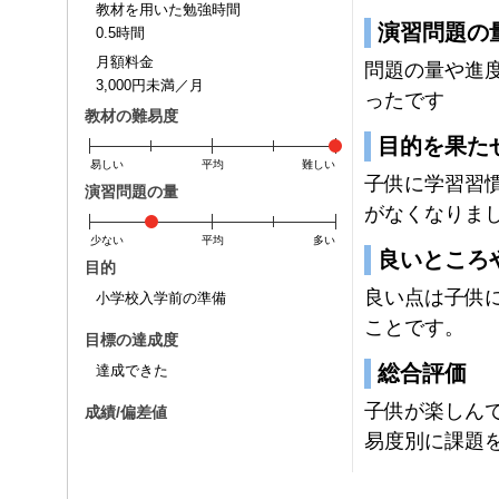
教材を用いた勉強時間
演習問題の
0.5時間
月額料金
問題の量や進
3,000円未満／月
ったです
教材の難易度
目的を果た
易しい
平均
難しい
子供に学習習
演習問題の量
がなくなりま
少ない
平均
多い
良いところ
目的
良い点は子供
小学校入学前の準備
ことです。
目標の達成度
総合評価
達成できた
子供が楽しん
成績/偏差値
易度別に課題