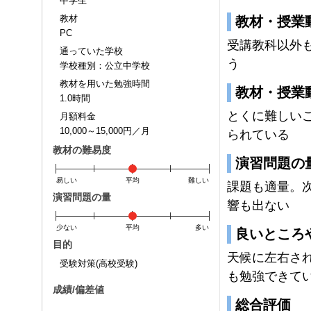
中学生
教材
教材・授業
PC
受講教科以外
通っていた学校
う
学校種別：公立中学校
教材を用いた勉強時間
教材・授業
1.0時間
とくに難しい
月額料金
10,000～15,000円／月
られている
教材の難易度
演習問題の
易しい
平均
難しい
課題も適量。
演習問題の量
響も出ない
少ない
平均
多い
良いところ
目的
天候に左右さ
受験対策(高校受験)
も勉強できて
成績/偏差値
総合評価