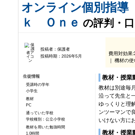
オンライン個別指導
ｋ Ｏｎｅ
の評判・口
投稿者：
保護者
費用対効果:
投稿時期：
2026年5月
｜ 機材の使
生徒情報
教材・授業
受講時の学年
教材は別途毎
小学生
沿って先生と
教材
ゆっくりと理
PC
ンツーマンで
通っていた学校
学校種別：公立小学校
いけない方に
教材を用いた勉強時間
教材・授業
1.0時間