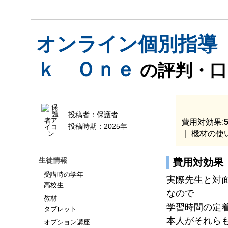
オンライン個別指導
ｋ Ｏｎｅ
の評判・口
投稿者：
保護者
費用対効果:
5
投稿時期：
2025年
｜ 機材の使
生徒情報
費用対効果
受講時の学年
実際先生と対
高校生
なので
教材
学習時間の定
タブレット
本人がそれら
オプション講座