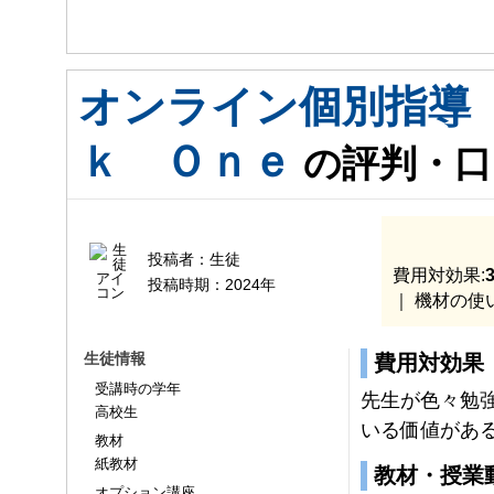
入会時：
入会後:
オンライン個別指導
ｋ Ｏｎｅ
の評判・口
投稿者：
生徒
費用対効果:
3
投稿時期：
2024年
｜ 機材の使
生徒情報
費用対効果
受講時の学年
先生が色々勉
高校生
いる価値があ
教材
紙教材
教材・授業
オプション講座