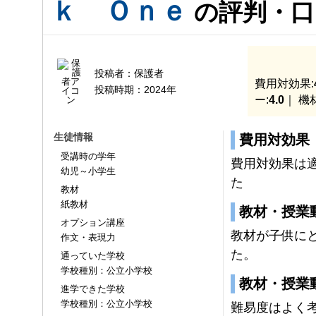
ｋ Ｏｎｅ
の評判・口
投稿者：
保護者
費用対効果:
投稿時期：
2024年
ー:
4.0
｜ 機
生徒情報
費用対効果
受講時の学年
費用対効果は
幼児～小学生
た
教材
紙教材
教材・授業
オプション講座
教材が子供に
作文・表現力
た。
通っていた学校
学校種別：公立小学校
教材・授業
進学できた学校
学校種別：公立小学校
難易度はよく