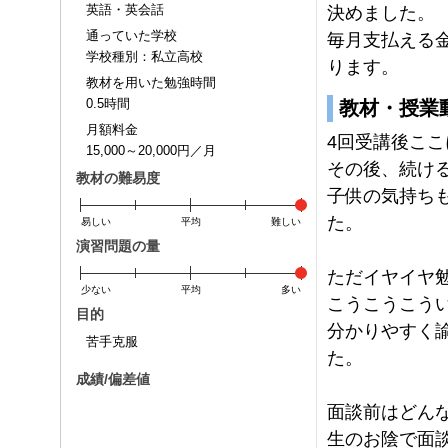
英語・英会話
決めました。
通っていた学校
毎月支払える
学校種別：私立高校
ります。
教材を用いた勉強時間
0.5時間
教材・授業
月額料金
4回受講後こ
15,000～20,000円／月
その後、続け
教材の難易度
子供の気持ち
た。
易しい
平均
難しい
演習問題の量
ただイヤイヤ勉
少ない
平均
多い
こうこうこう
目的
分かりやすく
苦手克服
た。
成績/偏差値
面談前はどん
生のお陰で面