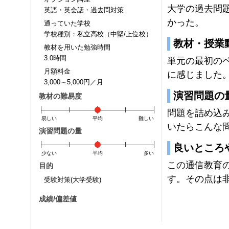
大学の過去問
英語・英会話・過去問対策
かった。
通っていた学校
学校種別：私立高校（中堅/上位校）
教材・授業
教材を用いた勉強時間
3.0時間
単元の最初の
月額料金
に感じました
3,000～5,000円／月
演習問題の
教材の難易度
問題を詰め込
易しい
平均
難しい
いたらこんな
演習問題の量
良いところ
少ない
平均
多い
この通信教育
目的
す。その点は
受験対策(大学受験)
成績/偏差値