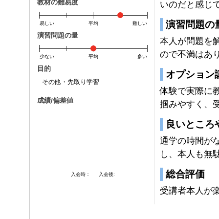
教材の難易度
いのだと感じ
演習問題の
易しい
平均
難しい
演習問題の量
本人が問題を
ので不満はあ
少ない
平均
多い
目的
オプション
その他・先取り学習
体験で実際に
成績/偏差値
掴みやすく、
良いところ
通学の時間が
し、本人も無
総合評価
入会時：
入会後:
受講者本人が