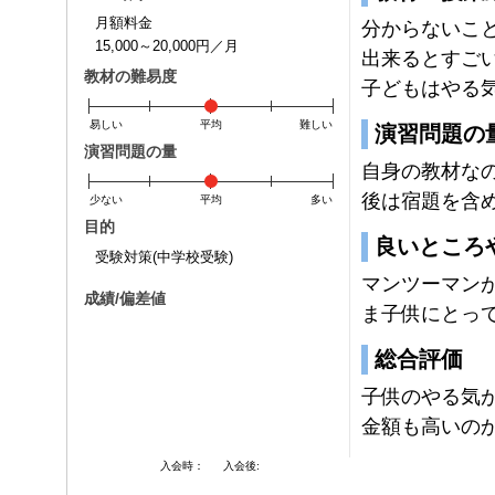
月額料金
分からないこ
15,000～20,000円／月
出来るとすご
教材の難易度
子どもはやる
易しい
平均
難しい
演習問題の
演習問題の量
自身の教材な
後は宿題を含
少ない
平均
多い
目的
良いところ
受験対策(中学校受験)
マンツーマン
成績/偏差値
ま子供にとっ
総合評価
子供のやる気
金額も高いの
入会時：
入会後: