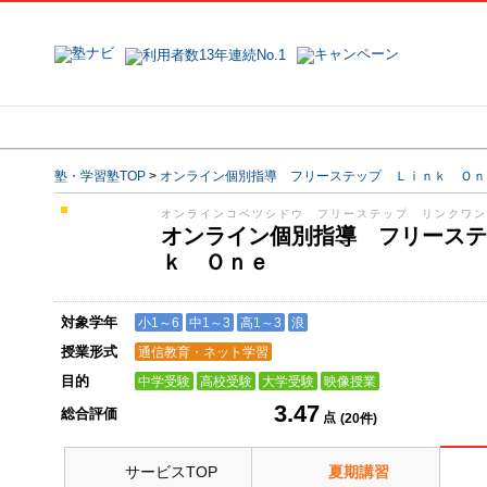
地域で探す
塾名で探す
塾・学習塾TOP
>
オンライン個別指導 フリーステップ Ｌｉｎｋ Ｏｎ
オンラインコベツシドウ フリーステップ リンクワ
オンライン個別指導 フリーステ
ｋ Ｏｎｅ
対象学年
小1～6
中1～3
高1～3
浪
授業形式
通信教育・ネット学習
目的
中学受験
高校受験
大学受験
映像授業
3.47
総合評価
点
(
20
件)
サービスTOP
夏期講習