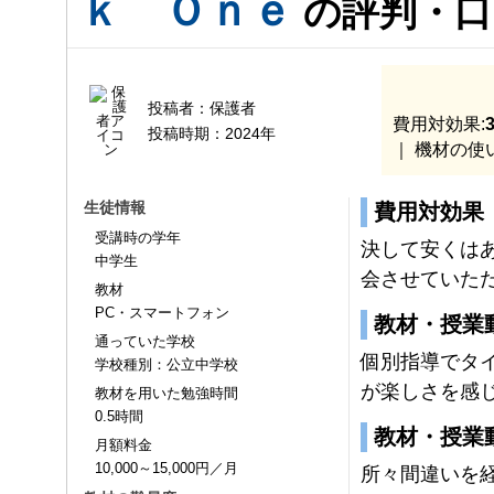
ｋ Ｏｎｅ
の評判・口
投稿者：
保護者
費用対効果:
3
投稿時期：
2024年
｜ 機材の使
生徒情報
費用対効果
受講時の学年
決して安くは
中学生
会させていた
教材
PC・スマートフォン
教材・授業
通っていた学校
個別指導でタ
学校種別：公立中学校
が楽しさを感
教材を用いた勉強時間
0.5時間
教材・授業
月額料金
10,000～15,000円／月
所々間違いを