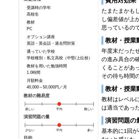
費用対効果
受講時の学年
たまたまかも
高校生
し偏差値が上
教材
思っているの
PC
オプション講座
教材・授業
英語・英会話・過去問対策
年度末だった
通っていた学校
学校種別：私立高校（中堅/上位校）
の進み具合の
教材を用いた勉強時間
くることがあ
1.0時間
その待ち時間
月額料金
40,000～50,000円／月
教材・授業
教材の難易度
教材はレベル
は適当であっ
易しい
平均
難しい
演習問題の量
演習問題の
基本的に1回が
少ない
平均
多い
目的