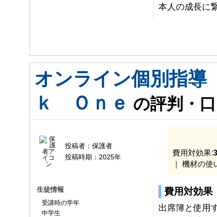
本人の成長に
オンライン個別指導
ｋ Ｏｎｅ
の評判・口
投稿者：
保護者
費用対効果:
3
投稿時期：
2025年
｜ 機材の使
生徒情報
費用対効果
受講時の学年
出席簿と使用
中学生