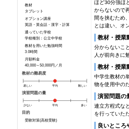
ほど30分強ほ
教材
からないので
タブレット
間を挟むため
オプション講座
英語・英会話・漢字・計算
とは違い、オ
通っていた学校
教材・授業
学校種別：公立中学校
教材を用いた勉強時間
分からないこ
3.0時間
人が前向きに
月額料金
40,000～50,000円／月
教材・授業
教材の難易度
中学生教材の単
物を使用中の
易しい
平均
難しい
演習問題の量
演習問題の
連立方程式な
少ない
平均
多い
目的
を行っていた
受験対策(高校受験)
良いところ