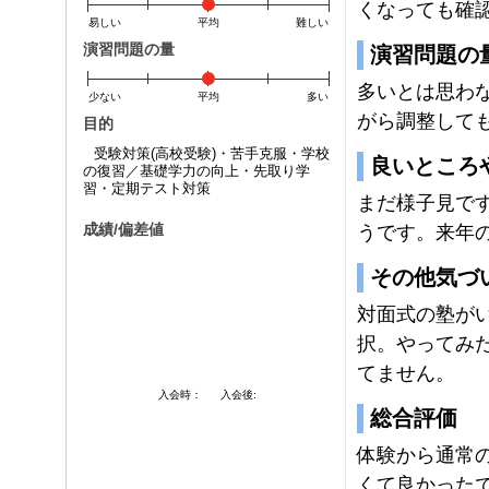
くなっても確
易しい
平均
難しい
演習問題の量
演習問題の
多いとは思わ
少ない
平均
多い
がら調整して
目的
受験対策(高校受験)・苦手克服・学校
良いところ
の復習／基礎学力の向上・先取り学
習・定期テスト対策
まだ様子見で
成績/偏差値
うです。来年
その他気づ
対面式の塾が
択。やってみ
てません。
入会時：
入会後:
総合評価
体験から通常
くて良かった