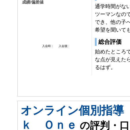
成績/偏差値
通学時間がな
ツーマンなの
でき、他の子
希望を聞いて
総合評価
入会時：
入会後:
始めたところ
な点が見えた
るはず。
オンライン個別指導
ｋ Ｏｎｅ
の評判・口