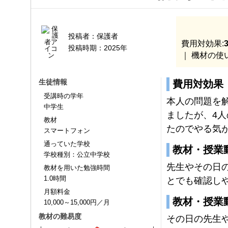
投稿者：
保護者
費用対効果:
3
投稿時期：
2025年
｜ 機材の使
生徒情報
費用対効果
受講時の学年
本人の問題を解
中学生
ましたが、4
教材
たのでやる気
スマートフォン
通っていた学校
教材・授業
学校種別：公立中学校
先生やその日
教材を用いた勉強時間
1.0時間
とでも確認し
月額料金
教材・授業
10,000～15,000円／月
教材の難易度
その日の先生