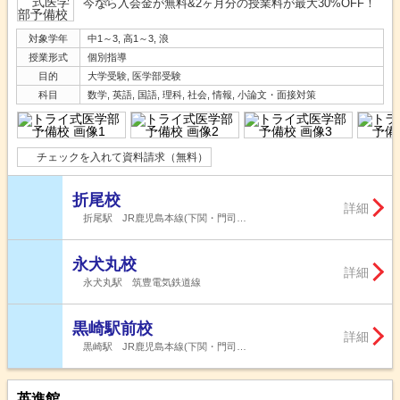
今なら入会金が無料&2ヶ月分の授業料が最大30%OFF！
対象学年
中1～3, 高1～3, 浪
授業形式
個別指導
目的
大学受験, 医学部受験
科目
数学, 英語, 国語, 理科, 社会, 情報, 小論文・面接対策
チェックを入れて資料請求（無料）
折尾校
詳細
折尾駅 JR鹿児島本線(下関・門司…
永犬丸校
詳細
永犬丸駅 筑豊電気鉄道線
黒崎駅前校
詳細
黒崎駅 JR鹿児島本線(下関・門司…
英進館