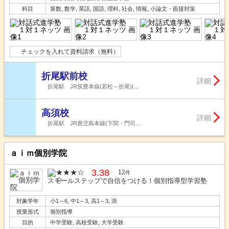
科目
算数, 数学, 英語, 国語, 理科, 社会, 情報, 小論文・面接対策
チェックを入れて資料請求（無料）
折尾駅前校
詳細
折尾駅 JR筑豊本線(若松～折尾)(…
高須校
詳細
折尾駅 JR鹿児島本線(下関・門司…
ａｉｍ個別学院
3.38
12
件
スモールステップで自信をつける！個別指導型学習塾
対象学年
小1～6, 中1～3, 高1～3, 浪
授業形式
個別指導
目的
中学受験, 高校受験, 大学受験