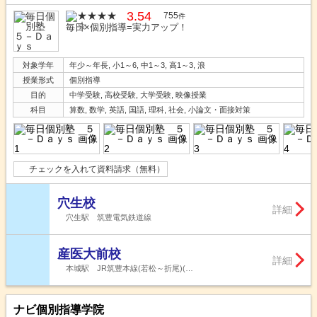
3.54
755
件
毎日×個別指導=実力アップ！
対象学年
年少～年長, 小1～6, 中1～3, 高1～3, 浪
授業形式
個別指導
目的
中学受験, 高校受験, 大学受験, 映像授業
科目
算数, 数学, 英語, 国語, 理科, 社会, 小論文・面接対策
チェックを入れて資料請求（無料）
穴生校
詳細
穴生駅 筑豊電気鉄道線
産医大前校
詳細
本城駅 JR筑豊本線(若松～折尾)(…
ナビ個別指導学院