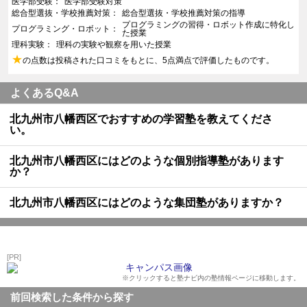
医学部受験
医学部受験対策
総合型選抜・学校推薦対策
総合型選抜・学校推薦対策の指導
プログラミングの習得・ロボット作成に特化し
プログラミング・ロボット
た授業
理科実験
理科の実験や観察を用いた授業
★
の点数は投稿された口コミをもとに、5点満点で評価したものです。
よくあるQ&A
北九州市八幡西区でおすすめの学習塾を教えてくださ
い。
北九州市八幡西区にはどのような個別指導塾があります
か？
北九州市八幡西区にはどのような集団塾がありますか？
[PR]
※クリックすると塾ナビ内の塾情報ページに移動します。
前回検索した条件から探す