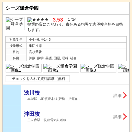
シーズ鎌倉学園
3.53
172
件
授業の質にこだわり、責任ある指導で志望校合格を目指
します。
対象学年
小4～6, 中1～3
授業形式
集団指導
目的
高校受験
科目
算数, 数学, 英語, 国語, 理科, 社会
チェックを入れて資料請求（無料）
浅川校
詳細
本城駅 JR筑豊本線(若松～折尾)(…
沖田校
詳細
三ヶ森駅 筑豊電気鉄道線