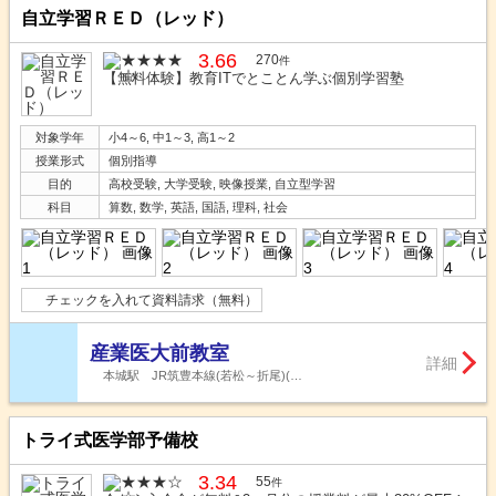
自立学習ＲＥＤ（レッド）
3.66
270
件
【無料体験】教育ITでとことん学ぶ個別学習塾
対象学年
小4～6, 中1～3, 高1～2
授業形式
個別指導
目的
高校受験, 大学受験, 映像授業, 自立型学習
科目
算数, 数学, 英語, 国語, 理科, 社会
チェックを入れて資料請求（無料）
産業医大前教室
詳細
本城駅 JR筑豊本線(若松～折尾)(…
トライ式医学部予備校
3.34
55
件