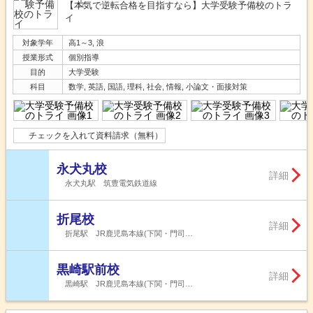
【本気で逆転合格を目指すなら】大学受験予備校のトラ
イ
対象学年
高1～3, 浪
授業形式
個別指導
目的
大学受験
科目
数学, 英語, 国語, 理科, 社会, 情報, 小論文・面接対策
チェックを入れて資料請求（無料）
永犬丸校
詳細
永犬丸駅 筑豊電気鉄道線
折尾校
詳細
折尾駅 JR鹿児島本線(下関・門司…
黒崎駅前校
詳細
黒崎駅 JR鹿児島本線(下関・門司…