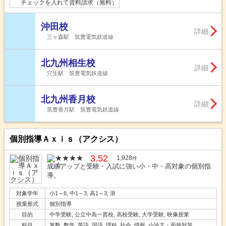
チェックを入れて資料請求（無料）
沖田校
詳細
三ヶ森駅 筑豊電気鉄道線
北九州相生校
詳細
穴生駅 筑豊電気鉄道線
北九州香月校
詳細
筑豊香月駅 筑豊電気鉄道線
個別指導Ａｘｉｓ（アクシス）
3.52
1,928
件
成績アップと受験・入試に強い小・中・高対象の個別指
導。
対象学年
小1～6, 中1～3, 高1～3, 浪
授業形式
個別指導
目的
中学受験, 公立中高一貫校, 高校受験, 大学受験, 映像授業
科目
算数, 数学, 英語, 国語, 理科, 社会, 情報, 小論文・面接対策