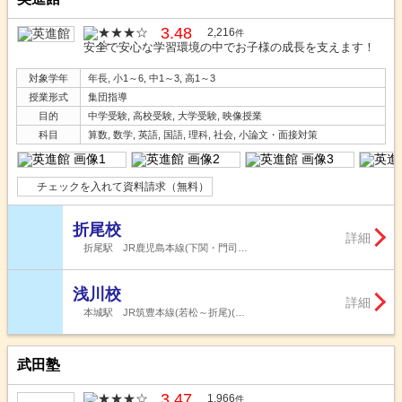
3.48
2,216
件
安全で安心な学習環境の中でお子様の成長を支えます！
対象学年
年長, 小1～6, 中1～3, 高1～3
授業形式
集団指導
目的
中学受験, 高校受験, 大学受験, 映像授業
科目
算数, 数学, 英語, 国語, 理科, 社会, 小論文・面接対策
チェックを入れて資料請求（無料）
折尾校
詳細
折尾駅 JR鹿児島本線(下関・門司…
浅川校
詳細
本城駅 JR筑豊本線(若松～折尾)(…
武田塾
3.47
1,966
件