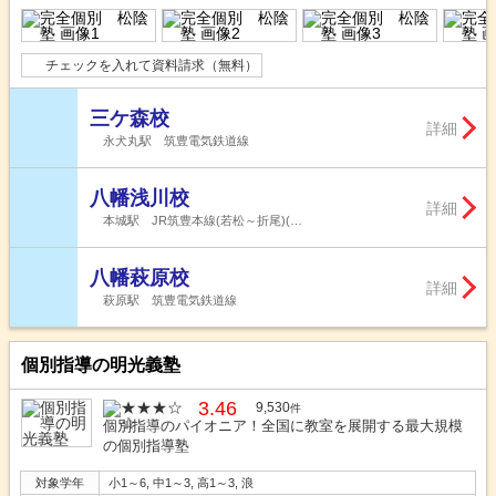
チェックを入れて資料請求（無料）
三ケ森校
詳細
永犬丸駅 筑豊電気鉄道線
八幡浅川校
詳細
本城駅 JR筑豊本線(若松～折尾)(…
八幡萩原校
詳細
萩原駅 筑豊電気鉄道線
個別指導の明光義塾
3.46
9,530
件
個別指導のパイオニア！全国に教室を展開する最大規模
の個別指導塾
対象学年
小1～6, 中1～3, 高1～3, 浪