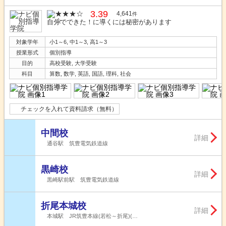
3.39
4,641
件
自分でできた！に導くには秘密があります
対象学年
小1～6, 中1～3, 高1～3
授業形式
個別指導
目的
高校受験, 大学受験
科目
算数, 数学, 英語, 国語, 理科, 社会
チェックを入れて資料請求（無料）
中間校
詳細
通谷駅 筑豊電気鉄道線
黒崎校
詳細
黒崎駅前駅 筑豊電気鉄道線
折尾本城校
詳細
本城駅 JR筑豊本線(若松～折尾)(…