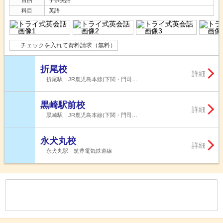
科目
英語
チェックを入れて資料請求（無料）
折尾校
詳細
折尾駅 JR鹿児島本線(下関・門司…
黒崎駅前校
詳細
黒崎駅 JR鹿児島本線(下関・門司…
永犬丸校
詳細
永犬丸駅 筑豊電気鉄道線
もっと見る
後の
--
～
--
件を表示／全
81
件