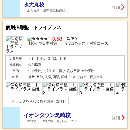
永犬丸校
詳細
永犬丸駅 筑豊電気鉄道線
個別指導塾 トライプラス
3.58
2,797
件
【短期で集中対策！】全3回のテスト対策コース
対象学年
小1～6, 中1～3, 高1～3, 浪
授業形式
個別指導
目的
中学受験, 公立中高一貫校, 高校受験, 大学受験
科目
算数, 数学, 英語, 国語, 理科, 社会, 小論文・面接対策
チェックを入れて資料請求（無料）
イオンタウン黒崎校
詳細
黒崎駅 JR鹿児島本線(下関・門司…