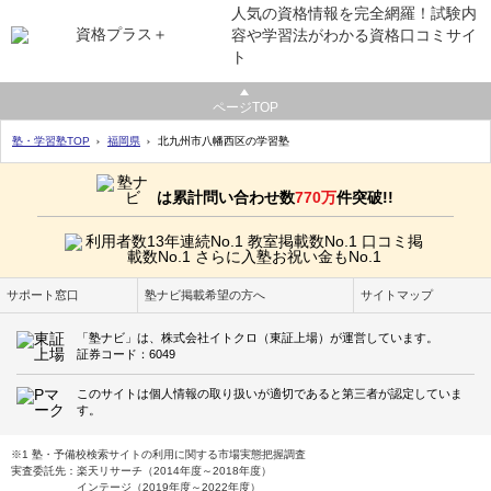
人気の資格情報を完全網羅！試験内
容や学習法がわかる資格口コミサイ
ト
ページTOP
塾・学習塾TOP
福岡県
北九州市八幡西区の学習塾
は累計問い合わせ数
770万
件突破!!
サポート窓口
塾ナビ掲載希望の方へ
サイトマップ
「塾ナビ」は、株式会社イトクロ（東証上場）が運営しています。
証券コード：6049
このサイトは個人情報の取り扱いが適切であると第三者が認定していま
す。
※1 塾・予備校検索サイトの利用に関する市場実態把握調査
実査委託先：楽天リサーチ（2014年度～2018年度）
インテージ（2019年度～2022年度）