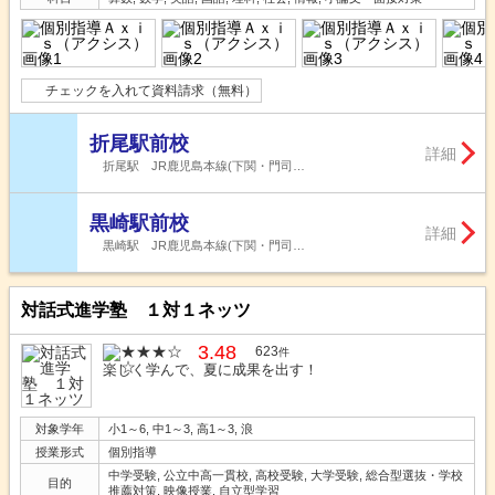
チェックを入れて資料請求（無料）
折尾駅前校
詳細
折尾駅 JR鹿児島本線(下関・門司…
黒崎駅前校
詳細
黒崎駅 JR鹿児島本線(下関・門司…
対話式進学塾 １対１ネッツ
3.48
623
件
楽しく学んで、夏に成果を出す！
対象学年
小1～6, 中1～3, 高1～3, 浪
授業形式
個別指導
中学受験, 公立中高一貫校, 高校受験, 大学受験, 総合型選抜・学校
目的
推薦対策, 映像授業, 自立型学習