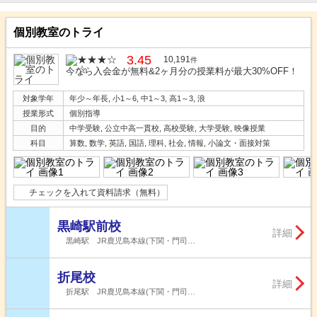
個別教室のトライ
3.45
10,191
件
今なら入会金が無料&2ヶ月分の授業料が最大30%OFF！
対象学年
年少～年長, 小1～6, 中1～3, 高1～3, 浪
授業形式
個別指導
目的
中学受験, 公立中高一貫校, 高校受験, 大学受験, 映像授業
科目
算数, 数学, 英語, 国語, 理科, 社会, 情報, 小論文・面接対策
チェックを入れて資料請求（無料）
黒崎駅前校
詳細
黒崎駅 JR鹿児島本線(下関・門司…
折尾校
詳細
折尾駅 JR鹿児島本線(下関・門司…