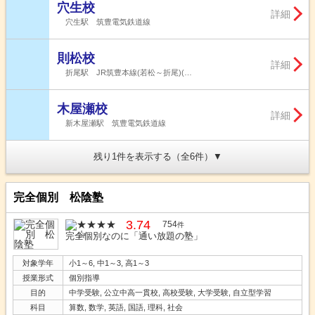
穴生校
詳細
穴生駅 筑豊電気鉄道線
則松校
詳細
折尾駅 JR筑豊本線(若松～折尾)(…
木屋瀬校
詳細
新木屋瀬駅 筑豊電気鉄道線
残り1件を表示する（全6件）
完全個別 松陰塾
3.74
754
件
完全個別なのに「通い放題の塾」
対象学年
小1～6, 中1～3, 高1～3
授業形式
個別指導
目的
中学受験, 公立中高一貫校, 高校受験, 大学受験, 自立型学習
科目
算数, 数学, 英語, 国語, 理科, 社会