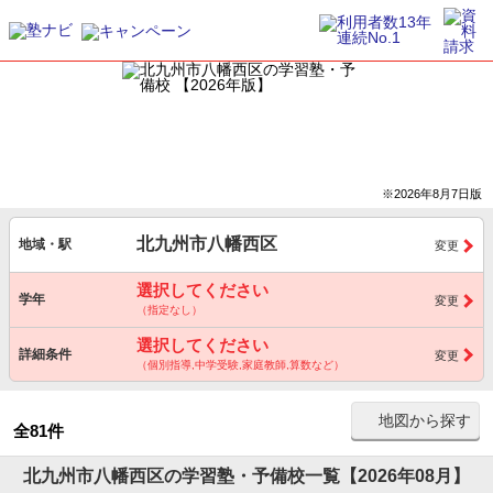
※2026年8月7日版
北九州市八幡西区
地域・駅
変更
選択してください
学年
変更
（指定なし）
選択してください
詳細条件
変更
（個別指導,中学受験,家庭教師,算数など）
地図から探す
全81件
北九州市八幡西区の学習塾・予備校一覧【2026年08月】