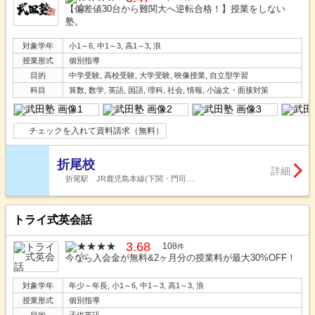
【偏差値30台から難関大へ逆転合格！】授業をしない
塾。
対象学年
小1～6, 中1～3, 高1～3, 浪
授業形式
個別指導
目的
中学受験, 高校受験, 大学受験, 映像授業, 自立型学習
科目
算数, 数学, 英語, 国語, 理科, 社会, 情報, 小論文・面接対策
チェックを入れて資料請求（無料）
折尾校
詳細
折尾駅 JR鹿児島本線(下関・門司…
トライ式英会話
3.68
108
件
今なら入会金が無料&2ヶ月分の授業料が最大30%OFF！
対象学年
年少～年長, 小1～6, 中1～3, 高1～3, 浪
授業形式
個別指導
目的
子供英語