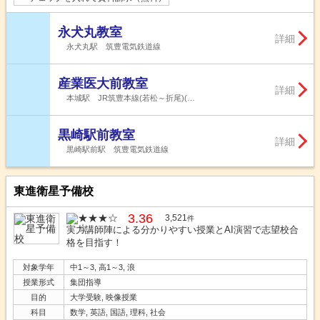
永犬丸教室
詳細
永犬丸駅 筑豊電気鉄道線
産業医大前教室
詳細
本城駅 JR筑豊本線(若松～折尾)(…
黒崎駅前教室
詳細
黒崎駅前駅 筑豊電気鉄道線
東進衛星予備校
3.36
3,521
件
実力講師陣による分かりやすい授業とAI演習で志望校合
格を目指す！
対象学年
中1～3, 高1～3, 浪
授業形式
集団指導
目的
大学受験, 映像授業
科目
数学, 英語, 国語, 理科, 社会