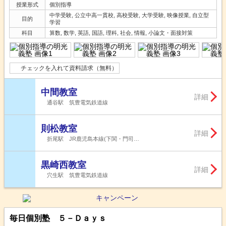
授業形式
個別指導
中学受験, 公立中高一貫校, 高校受験, 大学受験, 映像授業, 自立型
目的
学習
科目
算数, 数学, 英語, 国語, 理科, 社会, 情報, 小論文・面接対策
チェックを入れて資料請求（無料）
中間教室
詳細
通谷駅 筑豊電気鉄道線
則松教室
詳細
折尾駅 JR鹿児島本線(下関・門司…
黒崎西教室
詳細
穴生駅 筑豊電気鉄道線
毎日個別塾 ５－Ｄａｙｓ