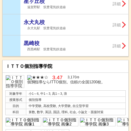
星ヶ丘校
詳細
遠賀野駅 筑豊電気鉄道線
永犬丸校
詳細
永犬丸駅 筑豊電気鉄道線
黒崎校
詳細
西黒崎駅 筑豊電気鉄道線
ＩＴＴＯ個別指導学院
3.47
3,170
件
個別指導ならITTO個別。信頼の全国1200校。
対象学年
小1～6, 中1～3, 高1～3, 浪
授業形式
個別指導
目的
中学受験, 高校受験, 大学受験, 自立型学習
科目
算数, 数学, 英語, 国語, 理科, 社会, 小論文・面接対策