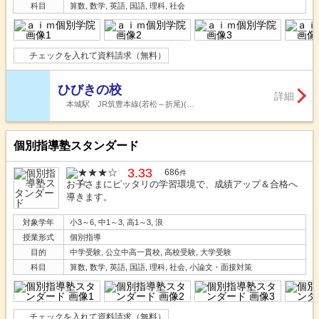
科目
算数, 数学, 英語, 国語, 理科, 社会
チェックを入れて資料請求（無料）
ひびきの校
詳細
本城駅 JR筑豊本線(若松～折尾)(…
個別指導塾スタンダード
3.33
686
件
お子さまにピッタリの学習環境で、成績アップ＆合格へ
導きます。
対象学年
小3～6, 中1～3, 高1～3, 浪
授業形式
個別指導
目的
中学受験, 公立中高一貫校, 高校受験, 大学受験
科目
算数, 数学, 英語, 国語, 理科, 社会, 小論文・面接対策
チェックを入れて資料請求（無料）