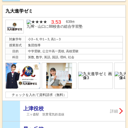
九大進学ゼミ
3.53
639
件
九州・山口に88校舎の総合学習塾
対象学年
小3～6, 中1～3, 高1～3
授業形式
集団指導
目的
中学受験, 公立中高一貫校, 高校受験
科目
算数, 数学, 英語, 国語, 理科, 社会
チェックを入れて資料請求（無料）
上津役校
詳細
三ヶ森駅 筑豊電気鉄道線