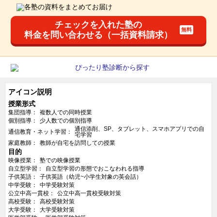
チェックを入れた塾の
料金を問い合わせる（一括資料請求）
アイコン説明
授業形式
集団指導
複数人での同時授業
個別指導
少人数での個別指導
通信添削、SP、タブレット、スマホアプリでの自
通信教育・ネット学習
宅学習
家庭教師
教師が自宅を訪問しての授業
目的
映像授業
塾での映像授業
自立型学習
自立型学習の形態でおこなわれる指導
子供英語
子供英語（幼児~小学生対象の英会話）
中学受験
中学受験対策
公立中高一貫校
公立中高一貫校受験対策
高校受験
高校受験対策
大学受験
大学受験対策