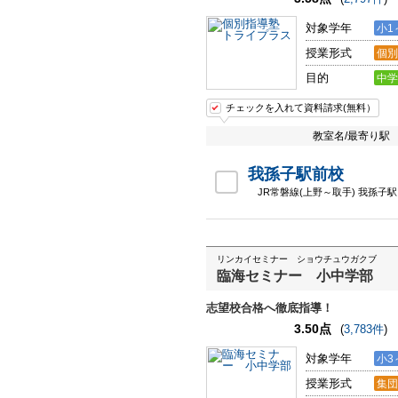
対象学年
小1
授業形式
個別
目的
中学
チェックを入れて資料請求(無料）
教室名/最寄り駅
我孫子駅前校
JR常磐線(上野～取手) 我孫子駅
リンカイセミナー ショウチュウガクブ
臨海セミナー 小中学部
志望校合格へ徹底指導！
3.50点
(
3,783件
)
対象学年
小3
授業形式
集団