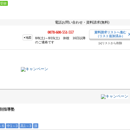
受験
電話お問い合わせ・資料請求(無料)
0078-600-551-557
資料請求リストへ進む
（リスト追加済み）
地図
8/8(土)～8/15(土) 休校 16日以降
のご連絡です
[x]リストから削除
個別指導塾
～6
中1～3
高1～3
浪