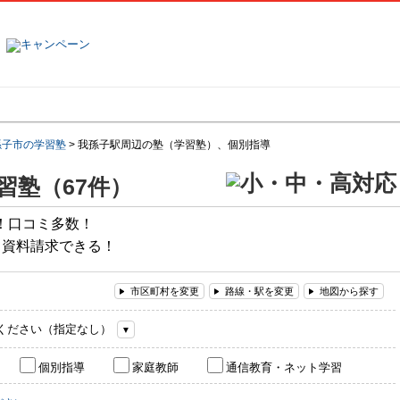
塾名で探す
ランキング
口コミ
孫子市の学習塾
>
我孫子駅周辺の塾（学習塾）、個別指導
習塾（67件）
！口コミ多数！
て資料請求できる！
市区町村を変更
路線・駅を変更
地図から探す
ください（指定なし）
個別指導
家庭教師
通信教育・ネット学習