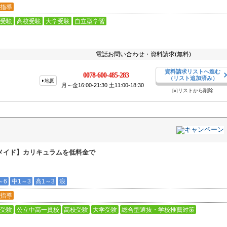
指導
受験
高校受験
大学受験
自立型学習
電話お問い合わせ・資料請求(無料)
資料請求リストへ進む
0078-600-485-283
（リスト追加済み）
地図
月～金16:00-21:30 土11:00-18:30
[x]リストから削除
メイド】カリキュラムを低料金で
～6
中1～3
高1～3
浪
指導
受験
公立中高一貫校
高校受験
大学受験
総合型選抜・学校推薦対策