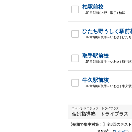
柏駅前校
JR常磐線(上野～取手) 柏駅
ひたち野うしく駅前
JR常磐線(取手～いわき) ひた
取手駅前校
JR常磐線(取手～いわき) 取手駅
牛久駅前校
JR常磐線(取手～いわき) 牛久駅
コベツシドウジュク トライプラス
個別指導塾 トライプラス
【短期で集中対策！】全3回のテス
3.58点
(
2,797件
)