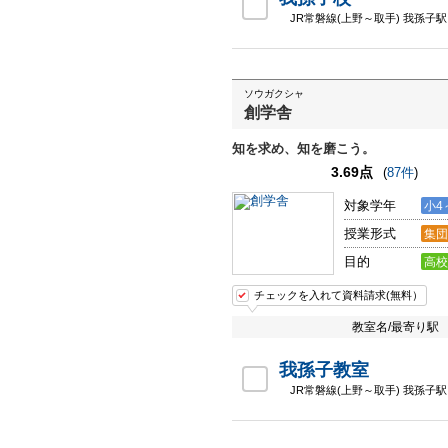
JR常磐線(上野～取手) 我孫子駅
ソウガクシャ
創学舎
知を求め、知を磨こう。
3.69点
(
87件
)
対象学年
小4
授業形式
集団
目的
高校
チェックを入れて資料請求(無料）
教室名/最寄り駅
我孫子教室
JR常磐線(上野～取手) 我孫子駅