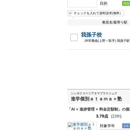
目的
高校
チェックを入れて資料請求(無料）
教室名/最寄り駅
我孫子校
JR常磐線(上野～取手) 我孫子駅
シンガクコベツアタマプラスジュク
進学個別ａｔａｍａ＋塾
「AI × 進捗管理 × 料金定額制」の
3.79点
(
13件
)
対象学年
小4