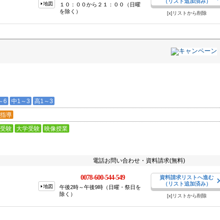
（リスト追加済み）
地図
１０：００から２１：００（日曜
を除く）
[x]リストから削除
～6
中1～3
高1～3
指導
受験
大学受験
映像授業
電話お問い合わせ・資料請求(無料)
0078-600-544-549
資料請求リストへ進む
（リスト追加済み）
地図
午後2時～午後9時（日曜・祭日を
除く）
[x]リストから削除