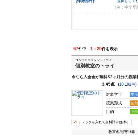
詳細条件
選択してく
（例：中学受
67
1
20
件中
～
件を表示
コベツキョウシツノトライ
個別教室のトライ
今なら入会金が無料&2ヶ月分の授業料
3.45点
(
10,191件
)
対象学年
年少
授業形式
個別
目的
中学
チェックを入れて資料請求(無料）
教室名/最寄り駅