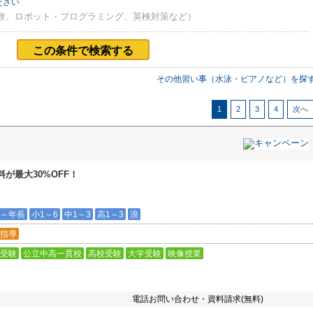
ださい
験、ロボット・プログラミング、英検対策など）
この条件で検索する
その他習い事（水泳・ピアノなど）を探
1
2
3
4
次へ
が最大30%OFF！
～年長
小1～6
中1～3
高1～3
浪
指導
受験
公立中高一貫校
高校受験
大学受験
映像授業
電話お問い合わせ・資料請求(無料)