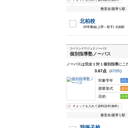
教室名/最寄り駅
北柏校
JR常磐線(上野～取手) 北柏駅
コベツシドウジュクノーバス
個別指導塾ノーバス
ノーバスは完全１対１個別指導にこ
3.67点
(
470件
)
対象学年
小1
授業形式
個別
目的
中学
チェックを入れて資料請求(無料）
教室名/最寄り駅
我孫子校