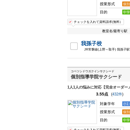
授業形式
個別
目的
中学
チェックを入れて資料請求(無料）
教室名/最寄り駅
我孫子校
JR常磐線(上野～取手) 我孫子駅
コベツシドウガクインサクシード
個別指導学院サクシード
1人1人の悩みに対応【完全オーダー
3.55点
(
432件
)
対象学年
小1
授業形式
個別
目的
中学
チェックを入れて資料請求(無料）