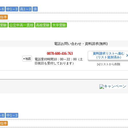
～6
中1～3
高1～3
浪
指導
受験
公立中高一貫校
高校受験
大学受験
電話お問い合わせ・資料請求(無料)
0078-600-416-763
資料請求リストへ進む
（リスト追加済み）
地図
電話受付時間10：00～22：00（土
日祝日も受付しております）
[x]リストから削除
～6
中1～3
指導