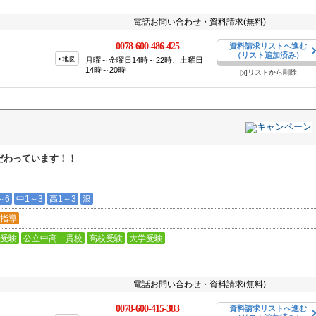
電話お問い合わせ・資料請求(無料)
0078-600-486-425
資料請求リストへ進む
（リスト追加済み）
地図
月曜～金曜日14時～22時、土曜日
14時～20時
[x]リストから削除
だわっています！！
～6
中1～3
高1～3
浪
指導
受験
公立中高一貫校
高校受験
大学受験
電話お問い合わせ・資料請求(無料)
0078-600-415-383
資料請求リストへ進む