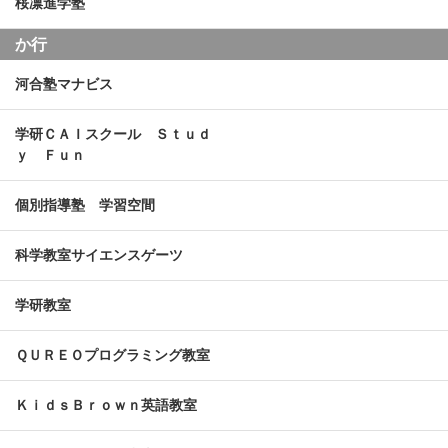
桜凛進学塾
か行
河合塾マナビス
学研ＣＡＩスクール Ｓｔｕｄ
ｙ Ｆｕｎ
個別指導塾 学習空間
科学教室サイエンスゲーツ
学研教室
ＱＵＲＥＯプログラミング教室
ＫｉｄｓＢｒｏｗｎ英語教室