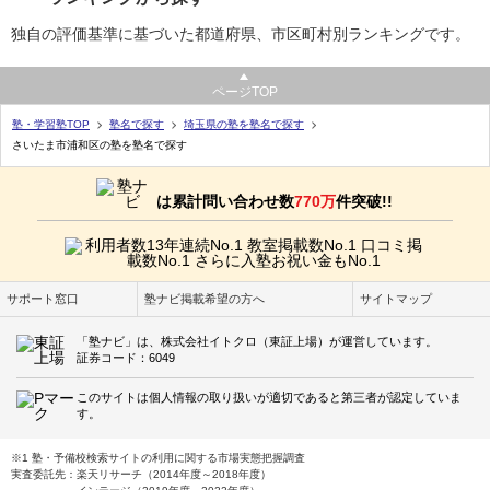
独自の評価基準に基づいた都道府県、市区町村別ランキングです。
ページTOP
塾・学習塾TOP
塾名で探す
埼玉県の塾を塾名で探す
さいたま市浦和区の塾を塾名で探す
は累計問い合わせ数
770万
件突破!!
サポート窓口
塾ナビ掲載希望の方へ
サイトマップ
「塾ナビ」は、株式会社イトクロ（東証上場）が運営しています。
証券コード：6049
このサイトは個人情報の取り扱いが適切であると第三者が認定していま
す。
※1 塾・予備校検索サイトの利用に関する市場実態把握調査
実査委託先：楽天リサーチ（2014年度～2018年度）