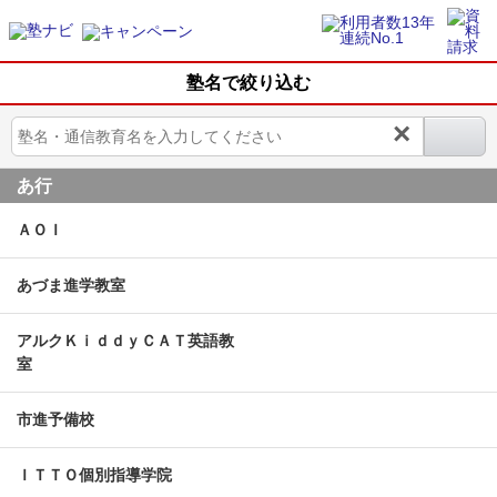
塾名で絞り込む
×
あ行
ＡＯＩ
あづま進学教室
アルクＫｉｄｄｙＣＡＴ英語教
室
市進予備校
ＩＴＴＯ個別指導学院