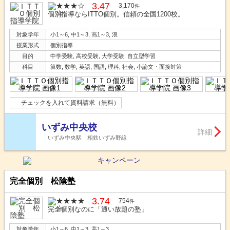
3.47
3,170
件
個別指導ならITTO個別。信頼の全国1200校。
対象学年
小1～6, 中1～3, 高1～3, 浪
授業形式
個別指導
目的
中学受験, 高校受験, 大学受験, 自立型学習
科目
算数, 数学, 英語, 国語, 理科, 社会, 小論文・面接対策
チェックを入れて資料請求（無料）
いずみ中央校
詳細
いずみ中央駅 相鉄いずみ野線
完全個別 松陰塾
3.74
754
件
完全個別なのに「通い放題の塾」
対象学年
小1～6, 中1～3, 高1～3