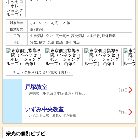
対象学年
小1～6, 中1～3, 高1～3, 浪
授業形式
個別指導
目的
中学受験, 公立中高一貫校, 高校受験, 大学受験, 映像授業
科目
算数, 数学, 英語, 国語, 理科, 社会
チェックを入れて資料請求（無料）
戸塚教室
詳細
戸塚駅 JR東海道本線(東京～熱海…
いずみ中央教室
詳細
いずみ中央駅 相鉄いずみ野線
栄光の個別ビザビ