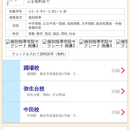
ムを低料金で
対象学年
小1～6, 中1～3, 高1～3, 浪
授業形式
個別指導
中学受験, 公立中高一貫校, 高校受験, 大学受験, 総合型選抜・学校
目的
推薦対策
科目
算数, 数学, 英語, 国語, 理科, 社会
チェックを入れて資料請求（無料）
踊場校
詳細
踊場駅 横浜市高速鉄道1号線・3…
弥生台校
詳細
弥生台駅 相鉄いずみ野線
中田校
詳細
中田駅 横浜市高速鉄道1号線・3…