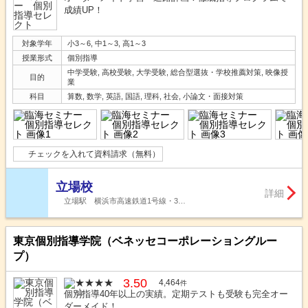
成績UP！
対象学年
小3～6, 中1～3, 高1～3
授業形式
個別指導
中学受験, 高校受験, 大学受験, 総合型選抜・学校推薦対策, 映像授
目的
業
科目
算数, 数学, 英語, 国語, 理科, 社会, 小論文・面接対策
チェックを入れて資料請求（無料）
立場校
詳細
立場駅 横浜市高速鉄道1号線・3…
東京個別指導学院（ベネッセコーポレーショングルー
プ）
3.50
4,464
件
個別指導40年以上の実績。定期テストも受験も完全オー
ダーメイド！