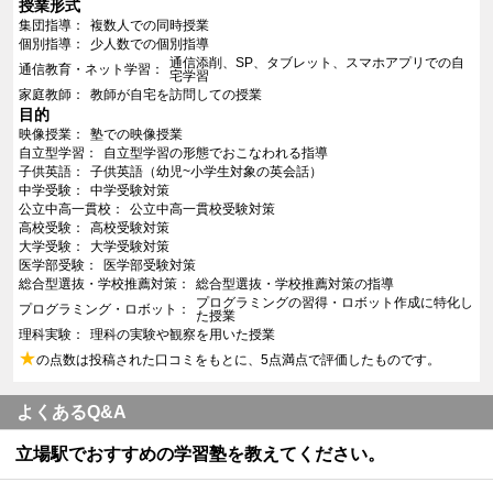
授業形式
集団指導
複数人での同時授業
個別指導
少人数での個別指導
通信添削、SP、タブレット、スマホアプリでの自
通信教育・ネット学習
宅学習
家庭教師
教師が自宅を訪問しての授業
目的
映像授業
塾での映像授業
自立型学習
自立型学習の形態でおこなわれる指導
子供英語
子供英語（幼児~小学生対象の英会話）
中学受験
中学受験対策
公立中高一貫校
公立中高一貫校受験対策
高校受験
高校受験対策
大学受験
大学受験対策
医学部受験
医学部受験対策
総合型選抜・学校推薦対策
総合型選抜・学校推薦対策の指導
プログラミングの習得・ロボット作成に特化し
プログラミング・ロボット
た授業
理科実験
理科の実験や観察を用いた授業
★
の点数は投稿された口コミをもとに、5点満点で評価したものです。
よくあるQ&A
立場駅でおすすめの学習塾を教えてください。