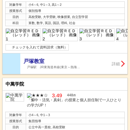
対象学年
小4～6, 中1～3, 高1～2
授業形式
個別指導
目的
高校受験, 大学受験, 映像授業, 自立型学習
科目
算数, 数学, 英語, 国語, 理科, 社会
チェックを入れて資料請求（無料）
戸塚教室
詳細
戸塚駅 JR東海道本線(東京～熱海…
中萬学院
3.49
448
件
「集中・活気・真剣」の授業と個人担任制で一人ひとり
の学力UP！
対象学年
小4～6, 中1～3
授業形式
集団指導
目的
公立中高一貫校, 高校受験