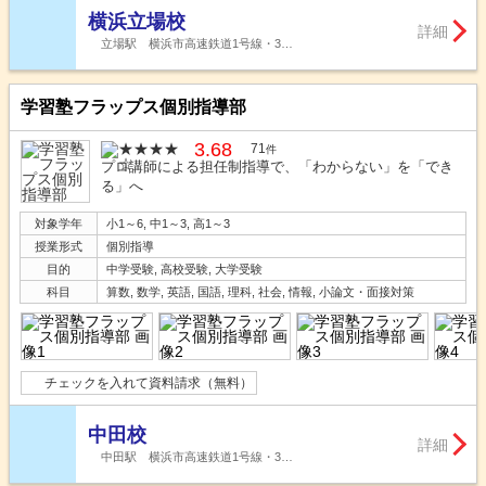
横浜立場校
詳細
立場駅 横浜市高速鉄道1号線・3…
学習塾フラップス個別指導部
3.68
71
件
プロ講師による担任制指導で、「わからない」を「でき
る」へ
対象学年
小1～6, 中1～3, 高1～3
授業形式
個別指導
目的
中学受験, 高校受験, 大学受験
科目
算数, 数学, 英語, 国語, 理科, 社会, 情報, 小論文・面接対策
チェックを入れて資料請求（無料）
中田校
詳細
中田駅 横浜市高速鉄道1号線・3…