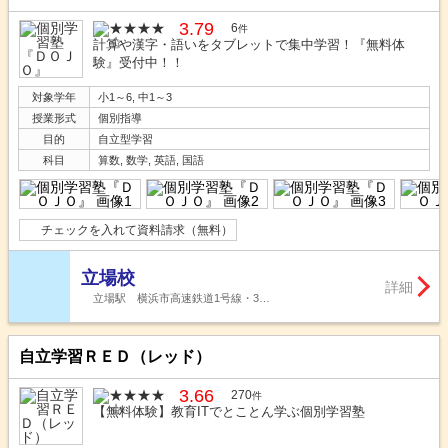
3.79
6
件
計算や漢字・語いをタブレットで集中学習！『無料体
験』受付中！！
対象学年
小1～6, 中1～3
授業形式
個別指導
目的
自立型学習
科目
算数, 数学, 英語, 国語
チェックを入れて資料請求（無料）
立場校
詳細
立場駅 横浜市高速鉄道1号線・3…
自立学習ＲＥＤ（レッド）
3.66
270
件
【無料体験】教育ITでとことん学ぶ個別学習塾