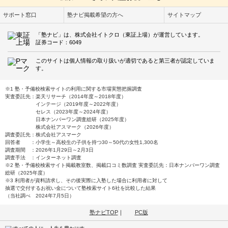
サポート窓口
塾ナビ掲載希望の方へ
サイトマップ
「塾ナビ」は、株式会社イトクロ（東証上場）が運営しています。
証券コード：6049
このサイトは個人情報の取り扱いが適切であると第三者が認定していま
す。
※1 塾・予備校検索サイトの利用に関する市場実態把握調査
実査委託先：楽天リサーチ（2014年度～2018年度）
インテージ（2019年度～2022年度）
セレス（2023年度～2024年度）
日本ナンバーワン調査総研（2025年度）
株式会社アスマーク（2026年度）
調査委託先：株式会社アスマーク
回答者 ：小学生～高校生の子供を持つ30～50代の女性1,300名
調査期間 ：2026年1月29日～2月3日
調査手法 ：インターネット調査
※2 塾・予備校検索サイト掲載教室数、掲載口コミ数調査 実査委託先：日本ナンバーワン調査
総研（2025年度）
※3 利用者が資料請求し、その後実際に入塾した場合に利用者に対して
抽選で交付するお祝い金について塾検索サイト6社を比較した結果
（当社調べ 2024年7月5日）
塾ナビTOP
｜
PC版