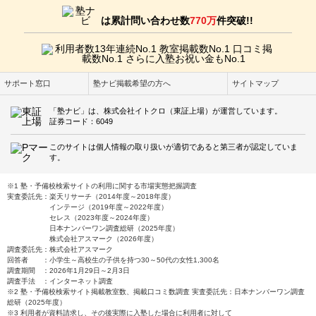
は累計問い合わせ数
770万
件突破!!
サポート窓口
塾ナビ掲載希望の方へ
サイトマップ
「塾ナビ」は、株式会社イトクロ（東証上場）が運営しています。
証券コード：6049
このサイトは個人情報の取り扱いが適切であると第三者が認定していま
す。
※1 塾・予備校検索サイトの利用に関する市場実態把握調査
実査委託先：楽天リサーチ（2014年度～2018年度）
インテージ（2019年度～2022年度）
セレス（2023年度～2024年度）
日本ナンバーワン調査総研（2025年度）
株式会社アスマーク（2026年度）
調査委託先：株式会社アスマーク
回答者 ：小学生～高校生の子供を持つ30～50代の女性1,300名
調査期間 ：2026年1月29日～2月3日
調査手法 ：インターネット調査
※2 塾・予備校検索サイト掲載教室数、掲載口コミ数調査 実査委託先：日本ナンバーワン調査
総研（2025年度）
※3 利用者が資料請求し、その後実際に入塾した場合に利用者に対して