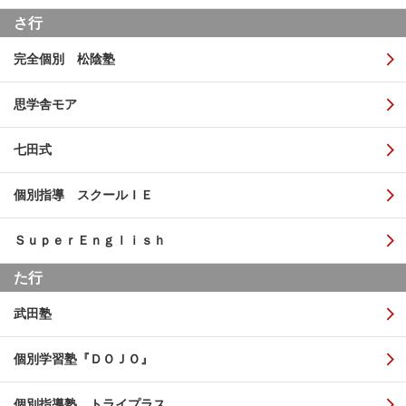
さ行
完全個別 松陰塾
思学舎モア
七田式
個別指導 スクールＩＥ
ＳｕｐｅｒＥｎｇｌｉｓｈ
た行
武田塾
個別学習塾『ＤＯＪＯ』
個別指導塾 トライプラス