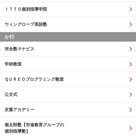
ＩＴＴＯ個別指導学院
ウィングローブ英語塾
か行
河合塾マナビス
学研教室
ＱＵＲＥＯプログラミング教室
公文式
京葉アカデミー
個太郎塾【市進教育グループの
個別指導塾】