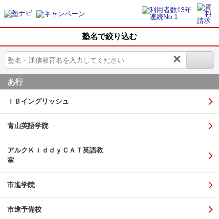
塾名で絞り込む
×
あ行
ＩＢイングリッシュ
青山英語学院
アルクＫｉｄｄｙＣＡＴ英語教
室
市進学院
市進予備校