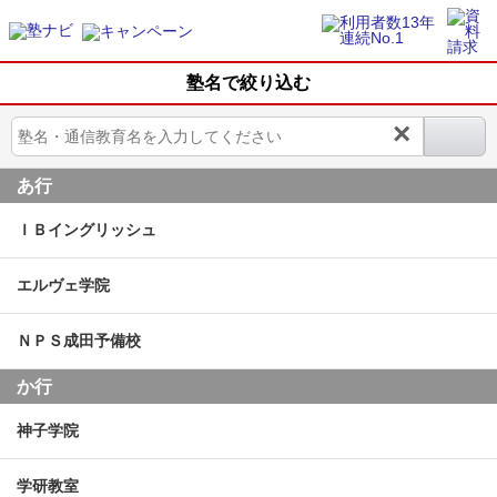
塾名で絞り込む
×
あ行
ＩＢイングリッシュ
エルヴェ学院
ＮＰＳ成田予備校
か行
神子学院
学研教室