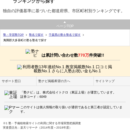
ランキングから探す
独自の評価基準に基づいた都道府県、市区町村別ランキングです。
ページTOP
塾・学習塾TOP
塾名で探す
千葉県の塾を塾名で探す
夷隅郡大多喜町の塾を塾名で探す
は累計問い合わせ数
770万
件突破!!
サポート窓口
塾ナビ掲載希望の方へ
サイトマップ
「塾ナビ」は、株式会社イトクロ（東証上場）が運営しています。
証券コード：6049
このサイトは個人情報の取り扱いが適切であると第三者が認定していま
す。
※1 塾・予備校検索サイトの利用に関する市場実態把握調査
実査委託先：楽天リサーチ（2014年度～2018年度）