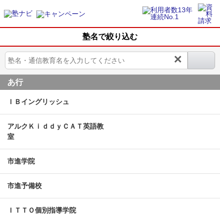
塾名で絞り込む
×
あ行
ＩＢイングリッシュ
アルクＫｉｄｄｙＣＡＴ英語教
室
市進学院
市進予備校
ＩＴＴＯ個別指導学院