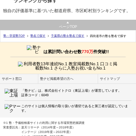
ランキングから探す
独自の評価基準に基づいた都道府県、市区町村別ランキングです。
ページTOP
塾・学習塾TOP
塾名で探す
千葉県の塾を塾名で探す
四街道市の塾を塾名で探す
は累計問い合わせ数
770万
件突破!!
サポート窓口
塾ナビ掲載希望の方へ
サイトマップ
「塾ナビ」は、株式会社イトクロ（東証上場）が運営しています。
証券コード：6049
このサイトは個人情報の取り扱いが適切であると第三者が認定していま
す。
※1 塾・予備校検索サイトの利用に関する市場実態把握調査
実査委託先：楽天リサーチ（2014年度～2018年度）
インテージ（2019年度～2022年度）