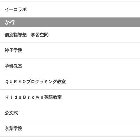
イーコラボ
か行
個別指導塾 学習空間
神子学院
学研教室
ＱＵＲＥＯプログラミング教室
ＫｉｄｓＢｒｏｗｎ英語教室
公文式
京葉学院