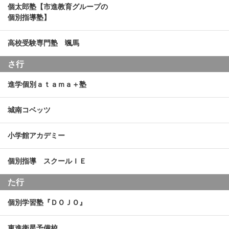
個太郎塾【市進教育グループの
個別指導塾】
高校受験専門塾 颯馬
さ行
進学個別ａｔａｍａ＋塾
城南コベッツ
小学館アカデミー
個別指導 スクールＩＥ
た行
個別学習塾『ＤＯＪＯ』
東進衛星予備校