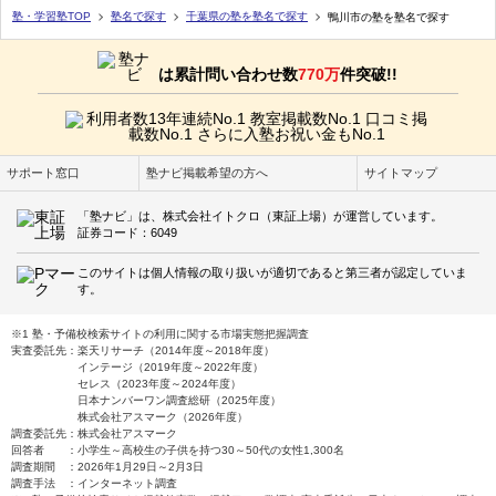
塾・学習塾TOP
塾名で探す
千葉県の塾を塾名で探す
鴨川市の塾を塾名で探す
は累計問い合わせ数
770万
件突破!!
サポート窓口
塾ナビ掲載希望の方へ
サイトマップ
「塾ナビ」は、株式会社イトクロ（東証上場）が運営しています。
証券コード：6049
このサイトは個人情報の取り扱いが適切であると第三者が認定していま
す。
※1 塾・予備校検索サイトの利用に関する市場実態把握調査
実査委託先：楽天リサーチ（2014年度～2018年度）
インテージ（2019年度～2022年度）
セレス（2023年度～2024年度）
日本ナンバーワン調査総研（2025年度）
株式会社アスマーク（2026年度）
調査委託先：株式会社アスマーク
回答者 ：小学生～高校生の子供を持つ30～50代の女性1,300名
調査期間 ：2026年1月29日～2月3日
調査手法 ：インターネット調査