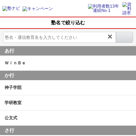
塾名で絞り込む
×
あ行
ＷｉｎＢｅ
か行
神子学院
学研教室
公文式
さ行