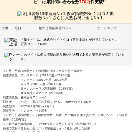
は累計問い合わせ数
770万
件突破!!
サポート窓口
塾ナビ掲載希望の方へ
サイトマップ
「塾ナビ」は、株式会社イトクロ（東証上場）が運営しています。
証券コード：6049
このサイトは個人情報の取り扱いが適切であると第三者が認定していま
す。
※1 塾・予備校検索サイトの利用に関する市場実態把握調査
実査委託先：楽天リサーチ（2014年度～2018年度）
インテージ（2019年度～2022年度）
セレス（2023年度～2024年度）
日本ナンバーワン調査総研（2025年度）
株式会社アスマーク（2026年度）
調査委託先：株式会社アスマーク
回答者 ：小学生～高校生の子供を持つ30～50代の女性1,300名
調査期間 ：2026年1月29日～2月3日
調査手法 ：インターネット調査
※2 塾・予備校検索サイト掲載教室数、掲載口コミ数調査 実査委託先：日本ナンバーワン調査
総研（2025年度）
※3 利用者が資料請求し、その後実際に入塾した場合に利用者に対して
抽選で交付するお祝い金について塾検索サイト6社を比較した結果