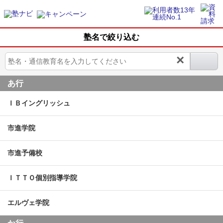
塾名で絞り込む
×
あ行
ＩＢイングリッシュ
市進学院
市進予備校
ＩＴＴＯ個別指導学院
エルヴェ学院