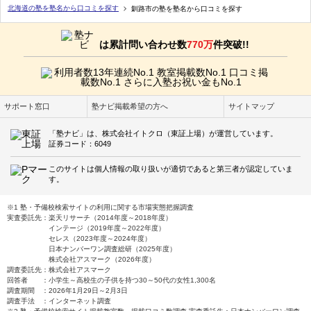
北海道の塾を塾名から口コミを探す
釧路市の塾を塾名から口コミを探す
は累計問い合わせ数
770万
件突破!!
サポート窓口
塾ナビ掲載希望の方へ
サイトマップ
「塾ナビ」は、株式会社イトクロ（東証上場）が運営しています。
証券コード：6049
このサイトは個人情報の取り扱いが適切であると第三者が認定していま
す。
※1 塾・予備校検索サイトの利用に関する市場実態把握調査
実査委託先：楽天リサーチ（2014年度～2018年度）
インテージ（2019年度～2022年度）
セレス（2023年度～2024年度）
日本ナンバーワン調査総研（2025年度）
株式会社アスマーク（2026年度）
調査委託先：株式会社アスマーク
回答者 ：小学生～高校生の子供を持つ30～50代の女性1,300名
調査期間 ：2026年1月29日～2月3日
調査手法 ：インターネット調査