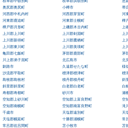
枝幸郡中頓別町
枝幸郡浜頓別町
恵
奥尻郡奥尻町
小樽市
帯
河西郡中札内村
河西郡芽室町
河
河東郡鹿追町
河東郡士幌町
樺
樺戸郡月形町
上磯郡木古内町
上
上川郡上川町
上川郡剣淵町
上
上川郡新得町
上川郡鷹栖町
上
上川郡東川町
上川郡美瑛町
上
亀田郡七飯町
茅部郡鹿部町
茅
川上郡弟子屈町
北広島市
北
釧路市
久遠郡せたな町
様
沙流郡平取町
標津郡標津町
標
島牧郡島牧村
積丹郡積丹町
斜
斜里郡斜里町
白老郡白老町
白
寿都郡寿都町
砂川市
瀬
空知郡上砂川町
空知郡上富良野町
空
空知郡南幌町
空知郡南富良野町
滝
千歳市
天塩郡遠別町
天
天塩郡幌延町
十勝郡浦幌町
常
常呂郡佐呂間町
苫小牧市
苫