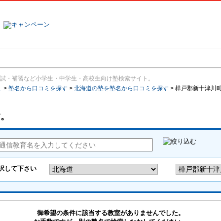
塾名で探す
ランキング
口コミ
試・補習など小学生・中学生・高校生向け塾検索サイト。
報
>
塾名から口コミを探す
>
北海道の塾を塾名から口コミを探す
>
樺戸郡新十津川
す。
御希望の条件に該当する教室がありませんでした。