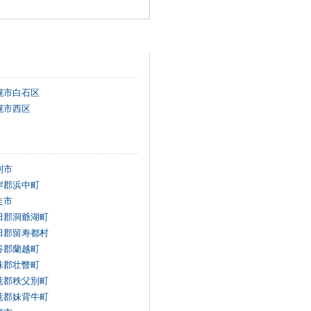
幌市白石区
幌市西区
別市
岸郡浜中町
走市
田郡洞爺湖町
田郡留寿都村
谷郡蘭越町
珠郡壮瞥町
竜郡秩父別町
竜郡妹背牛町