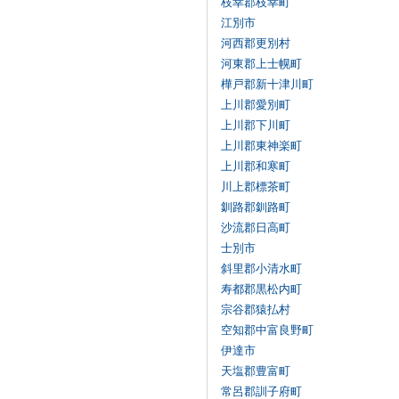
枝幸郡枝幸町
江別市
河西郡更別村
河東郡上士幌町
樺戸郡新十津川町
上川郡愛別町
上川郡下川町
上川郡東神楽町
上川郡和寒町
川上郡標茶町
釧路郡釧路町
沙流郡日高町
士別市
斜里郡小清水町
寿都郡黒松内町
宗谷郡猿払村
空知郡中富良野町
伊達市
天塩郡豊富町
常呂郡訓子府町