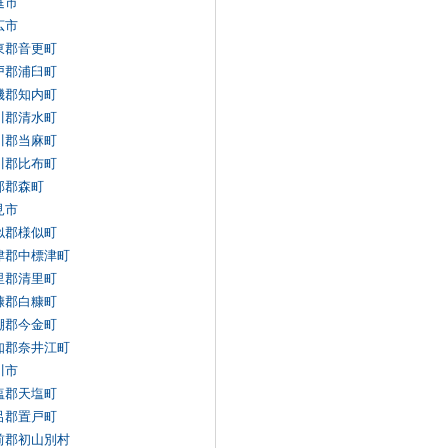
庭市
広市
東郡音更町
戸郡浦臼町
磯郡知内町
川郡清水町
川郡当麻町
川郡比布町
部郡森町
見市
似郡様似町
津郡中標津町
里郡清里町
糠郡白糠町
棚郡今金町
知郡奈井江町
川市
塩郡天塩町
呂郡置戸町
前郡初山別村