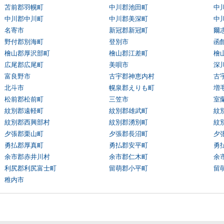
苫前郡羽幌町
中川郡池田町
中
中川郡中川町
中川郡美深町
中
名寄市
新冠郡新冠町
爾
野付郡別海町
登別市
函
檜山郡厚沢部町
檜山郡江差町
檜
広尾郡広尾町
美唄市
深
富良野市
古宇郡神恵内村
古
北斗市
幌泉郡えりも町
増
松前郡松前町
三笠市
室
紋別郡遠軽町
紋別郡雄武町
紋
紋別郡西興部村
紋別郡湧別町
紋
夕張郡栗山町
夕張郡長沼町
夕
勇払郡厚真町
勇払郡安平町
勇
余市郡赤井川村
余市郡仁木町
余
利尻郡利尻富士町
留萌郡小平町
留
稚内市