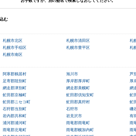
お手数ですが、別の塾名で検索しなおしてください。
込む
札幌市北区
札幌市清田区
札
札幌市手稲区
札幌市豊平区
札
札幌市南区
阿寒郡鶴居村
旭川市
芦
足寄郡陸別町
厚岸郡厚岸町
厚
網走郡津別町
網走郡美幌町
網
虻田郡京極町
虻田郡倶知安町
虻
虻田郡ニセコ町
虻田郡真狩村
虻
石狩郡当別町
石狩市
磯
岩内郡共和町
岩見沢市
有
浦河郡浦河町
雨竜郡雨竜町
雨
雨竜郡北竜町
雨竜郡幌加内町
雨