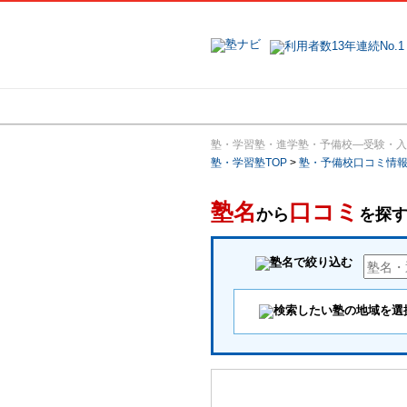
地域で探す
塾・学習塾・進学塾・予備校―受験・入
塾・学習塾TOP
>
塾・予備校口コミ情
塾名
口コミ
から
を探