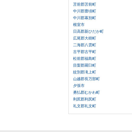
苫前郡苫前町
中川郡豊頃町
中川郡幕別町
根室市
日高郡新ひだか町
広尾郡大樹町
二海郡八雲町
古平郡古平町
松前郡福島町
目梨郡羅臼町
紋別郡滝上町
山越郡長万部町
夕張市
勇払郡むかわ町
利尻郡利尻町
礼文郡礼文町