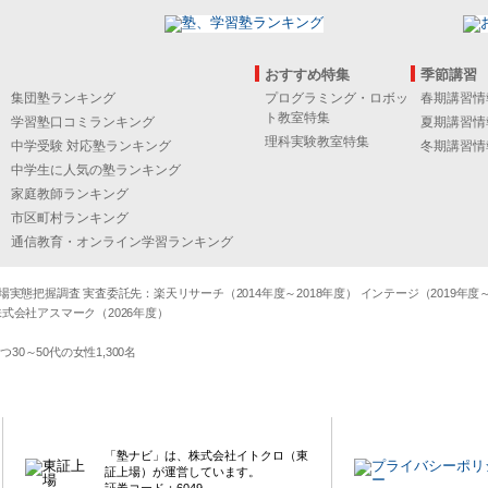
おすすめ特集
季節講習
集団塾ランキング
プログラミング・ロボッ
春期講習情
ト教室特集
学習塾口コミランキング
夏期講習情
理科実験教室特集
中学受験 対応塾ランキング
冬期講習情
中学生に人気の塾ランキング
家庭教師ランキング
市区町村ランキング
通信教育・オンライン学習ランキング
態把握調査 実査委託先：楽天リサーチ（2014年度～2018年度） インテージ（2019年度～20
式会社アスマーク（2026年度）
～50代の女性1,300名
「塾ナビ」は、株式会社イトクロ（東
証上場）が運営しています。