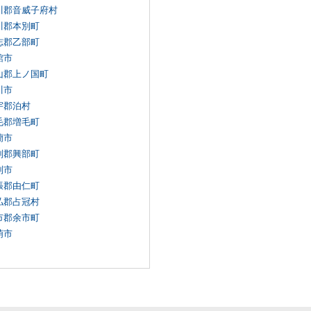
川郡音威子府村
川郡本別町
志郡乙部町
館市
山郡上ノ国町
川市
宇郡泊村
毛郡増毛町
蘭市
別郡興部町
別市
張郡由仁町
払郡占冠村
市郡余市町
萌市