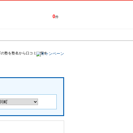
0
件
特集一覧
キャンペーン
町の塾を塾名から口コミを探す