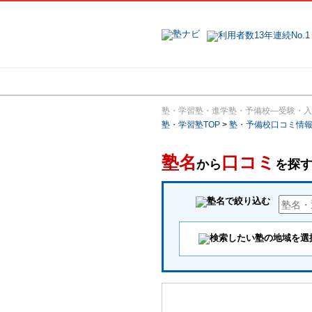
地域で探す
塾・学習塾・進学塾・予備校―受験・入
塾・学習塾TOP
>
塾・予備校口コミ情
塾名
口コミ
から
を探