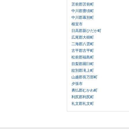
苫前郡苫前町
中川郡豊頃町
中川郡幕別町
根室市
日高郡新ひだか町
広尾郡大樹町
二海郡八雲町
古平郡古平町
松前郡福島町
目梨郡羅臼町
紋別郡滝上町
山越郡長万部町
夕張市
勇払郡むかわ町
利尻郡利尻町
礼文郡礼文町