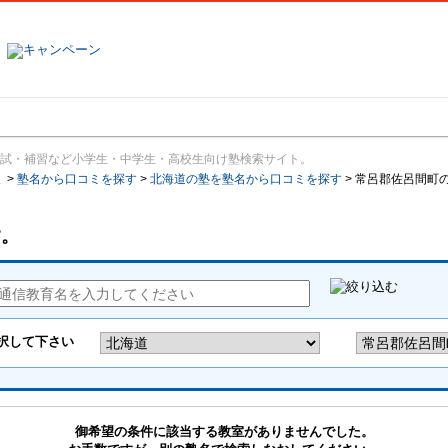
塾名で探す
ランキング
口コミ
試・補習など小学生・中学生・高校生向け塾検索サイト。
報
>
塾名から口コミを探す
>
北海道の塾を塾名から口コミを探す
>
常呂郡佐呂間町
す。
御希望の条件に該当する教室がありませんでした。