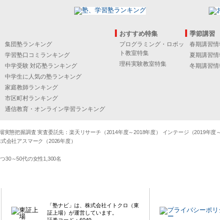
おすすめ特集
季節講習
集団塾ランキング
プログラミング・ロボッ
春期講習情
ト教室特集
学習塾口コミランキング
夏期講習情
理科実験教室特集
中学受験 対応塾ランキング
冬期講習情
中学生に人気の塾ランキング
家庭教師ランキング
市区町村ランキング
通信教育・オンライン学習ランキング
態把握調査 実査委託先：楽天リサーチ（2014年度～2018年度） インテージ（2019年度～20
式会社アスマーク（2026年度）
～50代の女性1,300名
「塾ナビ」は、株式会社イトクロ（東
証上場）が運営しています。