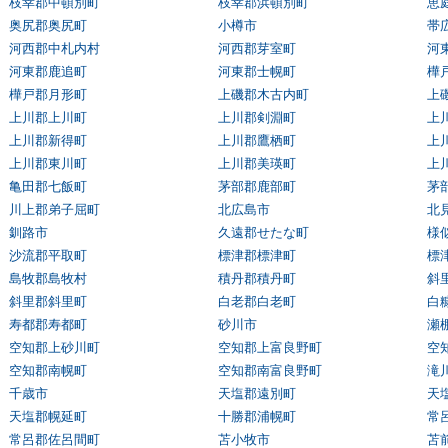
枝幸郡中頓別町
枝幸郡浜頓別町
恵
奥尻郡奥尻町
小樽市
帯
河西郡中札内村
河西郡芽室町
河
河東郡鹿追町
河東郡士幌町
樺
樺戸郡月形町
上磯郡木古内町
上
上川郡上川町
上川郡剣淵町
上
上川郡新得町
上川郡鷹栖町
上
上川郡東川町
上川郡美瑛町
上
亀田郡七飯町
茅部郡鹿部町
茅
川上郡弟子屈町
北広島市
北
釧路市
久遠郡せたな町
様
沙流郡平取町
標津郡標津町
標
島牧郡島牧村
積丹郡積丹町
斜
斜里郡斜里町
白老郡白老町
白
寿都郡寿都町
砂川市
瀬
空知郡上砂川町
空知郡上富良野町
空
空知郡南幌町
空知郡南富良野町
滝
千歳市
天塩郡遠別町
天
天塩郡幌延町
十勝郡浦幌町
常
常呂郡佐呂間町
苫小牧市
苫