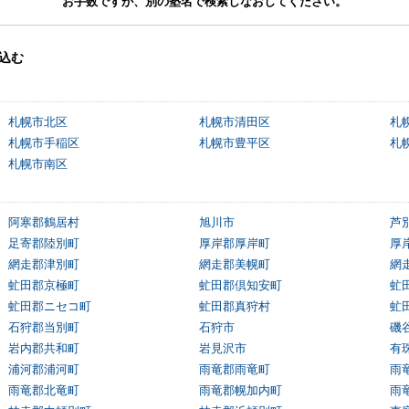
お手数ですが、別の塾名で検索しなおしてください。
込む
札幌市北区
札幌市清田区
札
札幌市手稲区
札幌市豊平区
札
札幌市南区
阿寒郡鶴居村
旭川市
芦
足寄郡陸別町
厚岸郡厚岸町
厚
網走郡津別町
網走郡美幌町
網
虻田郡京極町
虻田郡倶知安町
虻
虻田郡ニセコ町
虻田郡真狩村
虻
石狩郡当別町
石狩市
磯
岩内郡共和町
岩見沢市
有
浦河郡浦河町
雨竜郡雨竜町
雨
雨竜郡北竜町
雨竜郡幌加内町
雨