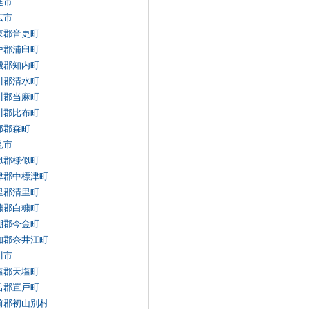
庭市
広市
東郡音更町
戸郡浦臼町
磯郡知内町
川郡清水町
川郡当麻町
川郡比布町
部郡森町
見市
似郡様似町
津郡中標津町
里郡清里町
糠郡白糠町
棚郡今金町
知郡奈井江町
川市
塩郡天塩町
呂郡置戸町
前郡初山別村