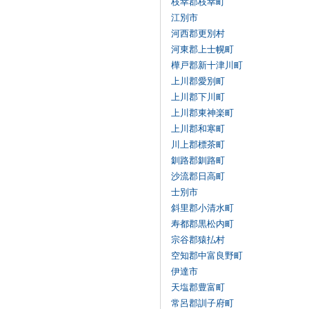
枝幸郡枝幸町
江別市
河西郡更別村
河東郡上士幌町
樺戸郡新十津川町
上川郡愛別町
上川郡下川町
上川郡東神楽町
上川郡和寒町
川上郡標茶町
釧路郡釧路町
沙流郡日高町
士別市
斜里郡小清水町
寿都郡黒松内町
宗谷郡猿払村
空知郡中富良野町
伊達市
天塩郡豊富町
常呂郡訓子府町