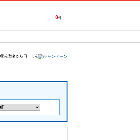
0
件
特集一覧
キャンペーン
の塾を塾名から口コミを探す