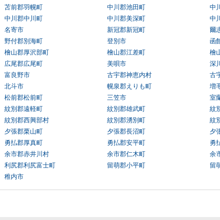
苫前郡羽幌町
中川郡池田町
中
中川郡中川町
中川郡美深町
中
名寄市
新冠郡新冠町
爾
野付郡別海町
登別市
函
檜山郡厚沢部町
檜山郡江差町
檜
広尾郡広尾町
美唄市
深
富良野市
古宇郡神恵内村
古
北斗市
幌泉郡えりも町
増
松前郡松前町
三笠市
室
紋別郡遠軽町
紋別郡雄武町
紋
紋別郡西興部村
紋別郡湧別町
紋
夕張郡栗山町
夕張郡長沼町
夕
勇払郡厚真町
勇払郡安平町
勇
余市郡赤井川村
余市郡仁木町
余
利尻郡利尻富士町
留萌郡小平町
留
稚内市