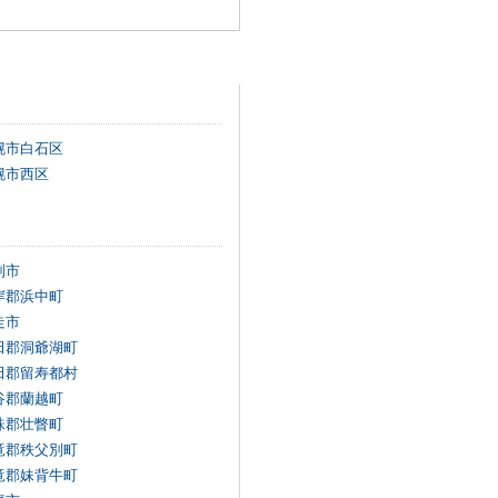
幌市白石区
幌市西区
別市
岸郡浜中町
走市
田郡洞爺湖町
田郡留寿都村
谷郡蘭越町
珠郡壮瞥町
竜郡秩父別町
竜郡妹背牛町