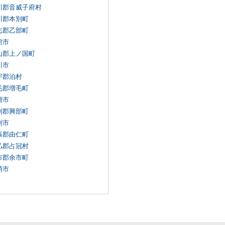
川郡音威子府村
川郡本別町
志郡乙部町
館市
山郡上ノ国町
川市
宇郡泊村
毛郡増毛町
蘭市
別郡興部町
別市
張郡由仁町
払郡占冠村
市郡余市町
萌市