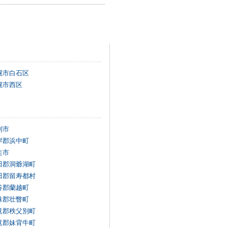
幌市白石区
幌市西区
別市
岸郡浜中町
走市
田郡洞爺湖町
田郡留寿都村
谷郡蘭越町
珠郡壮瞥町
竜郡秩父別町
竜郡妹背牛町