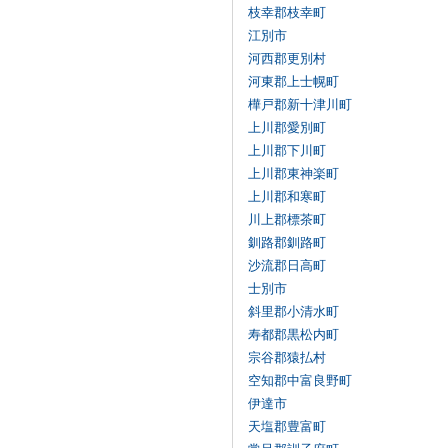
枝幸郡枝幸町
江別市
河西郡更別村
河東郡上士幌町
樺戸郡新十津川町
上川郡愛別町
上川郡下川町
上川郡東神楽町
上川郡和寒町
川上郡標茶町
釧路郡釧路町
沙流郡日高町
士別市
斜里郡小清水町
寿都郡黒松内町
宗谷郡猿払村
空知郡中富良野町
伊達市
天塩郡豊富町