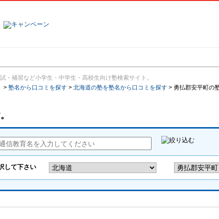
塾名で探す
ランキング
口コミ
試・補習など小学生・中学生・高校生向け塾検索サイト。
報
>
塾名から口コミを探す
>
北海道の塾を塾名から口コミを探す
>
勇払郡安平町の
す。