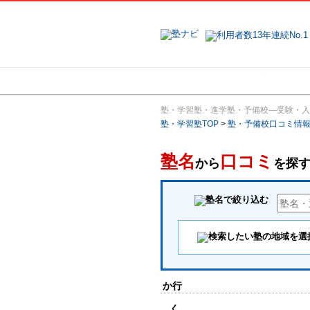
地域で探す
塾・学習塾・進学塾・予備校―受験・入
塾・学習塾TOP
>
塾・予備校口コミ情
塾名
口コミ
から
を探
か行
く