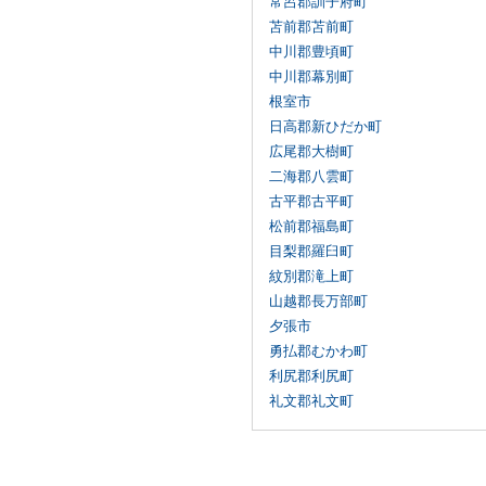
常呂郡訓子府町
苫前郡苫前町
中川郡豊頃町
中川郡幕別町
根室市
日高郡新ひだか町
広尾郡大樹町
二海郡八雲町
古平郡古平町
松前郡福島町
目梨郡羅臼町
紋別郡滝上町
山越郡長万部町
夕張市
勇払郡むかわ町
利尻郡利尻町
礼文郡礼文町