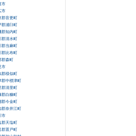
庭市
広市
東郡音更町
戸郡浦臼町
磯郡知内町
川郡清水町
川郡当麻町
川郡比布町
部郡森町
見市
似郡様似町
津郡中標津町
里郡清里町
糠郡白糠町
棚郡今金町
知郡奈井江町
川市
塩郡天塩町
呂郡置戸町