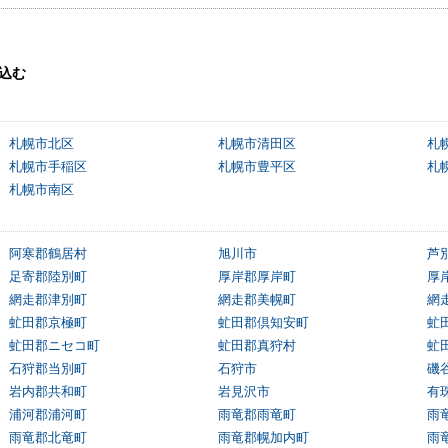
込む
札幌市北区
札幌市清田区
札
札幌市手稲区
札幌市豊平区
札
札幌市南区
阿寒郡鶴居村
旭川市
芦
足寄郡陸別町
厚岸郡厚岸町
厚
網走郡津別町
網走郡美幌町
網
虻田郡京極町
虻田郡倶知安町
虻
虻田郡ニセコ町
虻田郡真狩村
虻
石狩郡当別町
石狩市
磯
岩内郡共和町
岩見沢市
有
浦河郡浦河町
雨竜郡雨竜町
雨
雨竜郡北竜町
雨竜郡幌加内町
雨