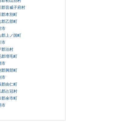
前郡初山別村
川郡音威子府村
川郡本別町
志郡乙部町
館市
山郡上ノ国町
川市
宇郡泊村
毛郡増毛町
蘭市
別郡興部町
別市
張郡由仁町
払郡占冠村
市郡余市町
萌市