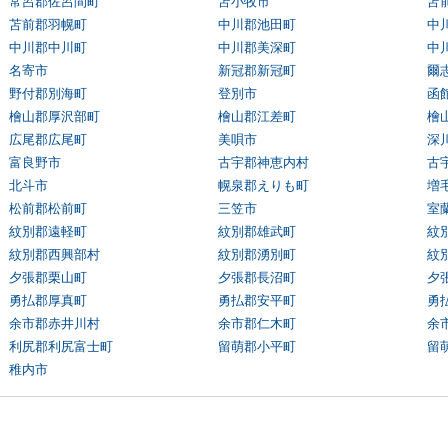
常呂郡佐呂間町
苫小牧市
苫
苫前郡羽幌町
中川郡池田町
中
中川郡中川町
中川郡美深町
中
名寄市
新冠郡新冠町
爾
野付郡別海町
登別市
函
檜山郡厚沢部町
檜山郡江差町
檜
広尾郡広尾町
美唄市
深
富良野市
古宇郡神恵内村
古
北斗市
幌泉郡えりも町
増
松前郡松前町
三笠市
室
紋別郡遠軽町
紋別郡雄武町
紋
紋別郡西興部村
紋別郡湧別町
紋
夕張郡栗山町
夕張郡長沼町
夕
勇払郡厚真町
勇払郡安平町
勇
余市郡赤井川村
余市郡仁木町
余
利尻郡利尻富士町
留萌郡小平町
留
稚内市