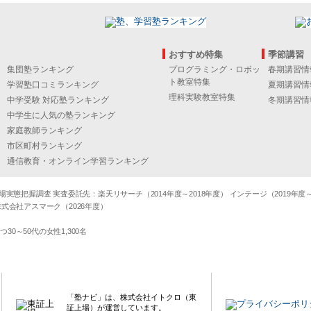
おすすめ特集
季節講習
集団塾ランキング
プログラミング・ロボッ
春期講習情
ト教室特集
学習塾口コミランキング
夏期講習情
理科実験教室特集
中学受験 対応塾ランキング
冬期講習情
中学生に人気の塾ランキング
家庭教師ランキング
市区町村ランキング
通信教育・オンライン学習ランキング
態把握調査 実査委託先：楽天リサーチ（2014年度～2018年度） インテージ（2019年度～20
式会社アスマーク（2026年度）
～50代の女性1,300名
「塾ナビ」は、株式会社イトクロ（東
証上場）が運営しています。