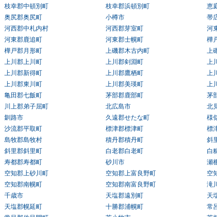
枝幸郡中頓別町
枝幸郡浜頓別町
恵
奥尻郡奥尻町
小樽市
帯
河西郡中札内村
河西郡芽室町
河
河東郡鹿追町
河東郡士幌町
樺
樺戸郡月形町
上磯郡木古内町
上
上川郡上川町
上川郡剣淵町
上
上川郡新得町
上川郡鷹栖町
上
上川郡東川町
上川郡美瑛町
上
亀田郡七飯町
茅部郡鹿部町
茅
川上郡弟子屈町
北広島市
北
釧路市
久遠郡せたな町
様
沙流郡平取町
標津郡標津町
標
島牧郡島牧村
積丹郡積丹町
斜
斜里郡斜里町
白老郡白老町
白
寿都郡寿都町
砂川市
瀬
空知郡上砂川町
空知郡上富良野町
空
空知郡南幌町
空知郡南富良野町
滝
千歳市
天塩郡遠別町
天
天塩郡幌延町
十勝郡浦幌町
常