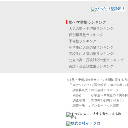
塾・学習塾ランキング
人気の塾・学習塾ランキング
個別指導塾ランキング
予備校ランキング
小学生に人気の塾ランキング
高校生に人気の塾ランキング
公立中高一貫校対応の塾ランキング
英語・英会話教室ランキング
※1 塾・予備校検索サイトの利用に関する市場実
日本ナンバーワン調査総研（2025年度）株
・調査委託先：株式会社アスマーク
・回答者 ：小学生～高校生の子供を持つ30
・調査期間 ：2026年1月29日～2月3日
・調査手法 ：インターネット調査