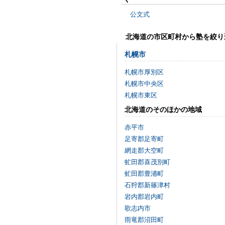
公文式
北海道の市区町村から塾を絞り
札幌市
札幌市厚別区
札幌市中央区
札幌市東区
北海道のそのほかの地域
赤平市
足寄郡足寄町
網走郡大空町
虻田郡喜茂別町
虻田郡豊浦町
石狩郡新篠津村
岩内郡岩内町
歌志内市
雨竜郡沼田町