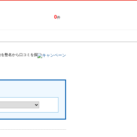
0
件
特集一覧
キャンペーン
塾を塾名から口コミを探す