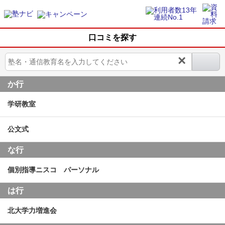
口コミを探す
×
か行
学研教室
公文式
な行
個別指導ニスコ パーソナル
は行
北大学力増進会