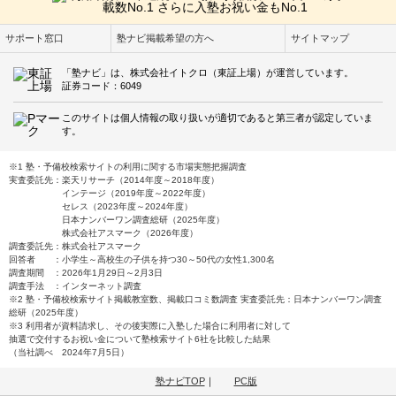
サポート窓口
塾ナビ掲載希望の方へ
サイトマップ
「塾ナビ」は、株式会社イトクロ（東証上場）が運営しています。
証券コード：6049
このサイトは個人情報の取り扱いが適切であると第三者が認定していま
す。
※1 塾・予備校検索サイトの利用に関する市場実態把握調査
実査委託先：楽天リサーチ（2014年度～2018年度）
インテージ（2019年度～2022年度）
セレス（2023年度～2024年度）
日本ナンバーワン調査総研（2025年度）
株式会社アスマーク（2026年度）
調査委託先：株式会社アスマーク
回答者 ：小学生～高校生の子供を持つ30～50代の女性1,300名
調査期間 ：2026年1月29日～2月3日
調査手法 ：インターネット調査
※2 塾・予備校検索サイト掲載教室数、掲載口コミ数調査 実査委託先：日本ナンバーワン調査
総研（2025年度）
※3 利用者が資料請求し、その後実際に入塾した場合に利用者に対して
抽選で交付するお祝い金について塾検索サイト6社を比較した結果
（当社調べ 2024年7月5日）
塾ナビTOP
｜
PC版