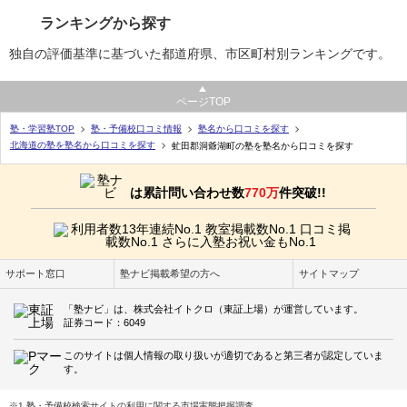
ランキングから探す
独自の評価基準に基づいた都道府県、市区町村別ランキングです。
ページTOP
塾・学習塾TOP
塾・予備校口コミ情報
塾名から口コミを探す
北海道の塾を塾名から口コミを探す
虻田郡洞爺湖町の塾を塾名から口コミを探す
は累計問い合わせ数
770万
件突破!!
サポート窓口
塾ナビ掲載希望の方へ
サイトマップ
「塾ナビ」は、株式会社イトクロ（東証上場）が運営しています。
証券コード：6049
このサイトは個人情報の取り扱いが適切であると第三者が認定していま
す。
※1 塾・予備校検索サイトの利用に関する市場実態把握調査