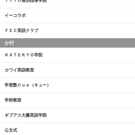
ＩＴＴＯ個別指導学院
イーコラボ
ＦＥＣ英語クラブ
か行
ＫＡＴＥＫＹＯ学院
カワイ英語教室
学習塾Ｃｕｅ（キュー）
学研教室
ギブアス大藤英語学院
公文式