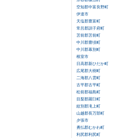
空知郡中富良野町
伊達市
天塩郡豊富町
常呂郡訓子府町
苫前郡苫前町
中川郡豊頃町
中川郡幕別町
根室市
日高郡新ひだか町
広尾郡大樹町
二海郡八雲町
古平郡古平町
松前郡福島町
目梨郡羅臼町
紋別郡滝上町
山越郡長万部町
夕張市
勇払郡むかわ町
利尻郡利尻町