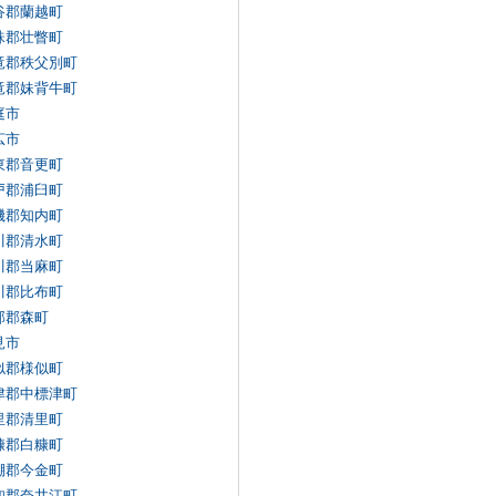
谷郡蘭越町
珠郡壮瞥町
竜郡秩父別町
竜郡妹背牛町
庭市
広市
東郡音更町
戸郡浦臼町
磯郡知内町
川郡清水町
川郡当麻町
川郡比布町
部郡森町
見市
似郡様似町
津郡中標津町
里郡清里町
糠郡白糠町
棚郡今金町
知郡奈井江町