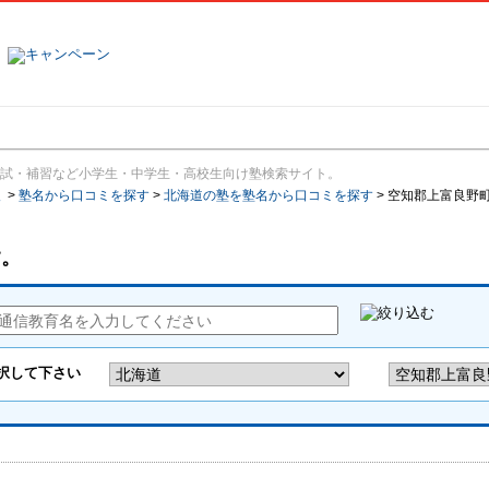
塾名で探す
ランキング
口コミ
試・補習など小学生・中学生・高校生向け塾検索サイト。
報
>
塾名から口コミを探す
>
北海道の塾を塾名から口コミを探す
>
空知郡上富良野
す。