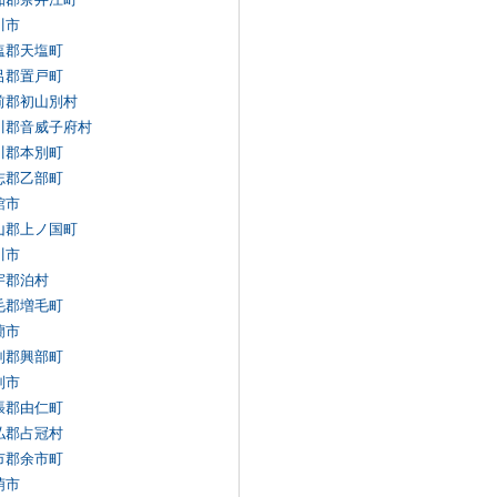
川市
塩郡天塩町
呂郡置戸町
前郡初山別村
川郡音威子府村
川郡本別町
志郡乙部町
館市
山郡上ノ国町
川市
宇郡泊村
毛郡増毛町
蘭市
別郡興部町
別市
張郡由仁町
払郡占冠村
市郡余市町
萌市