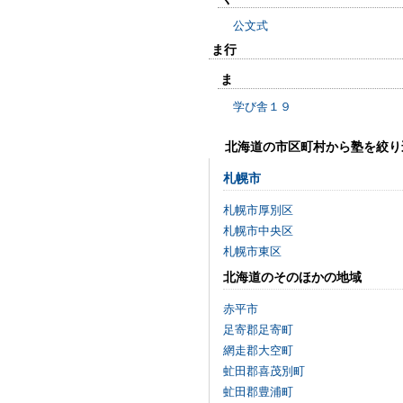
公文式
ま行
ま
学び舎１９
北海道の市区町村から塾を絞り
札幌市
札幌市厚別区
札幌市中央区
札幌市東区
北海道のそのほかの地域
赤平市
足寄郡足寄町
網走郡大空町
虻田郡喜茂別町
虻田郡豊浦町