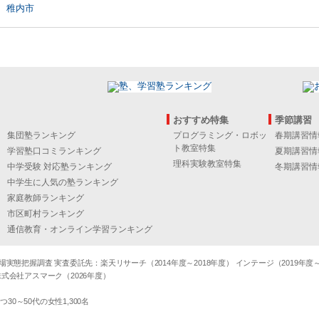
稚内市
おすすめ特集
季節講習
集団塾ランキング
プログラミング・ロボッ
春期講習情
ト教室特集
学習塾口コミランキング
夏期講習情
理科実験教室特集
中学受験 対応塾ランキング
冬期講習情
中学生に人気の塾ランキング
家庭教師ランキング
市区町村ランキング
通信教育・オンライン学習ランキング
態把握調査 実査委託先：楽天リサーチ（2014年度～2018年度） インテージ（2019年度～20
式会社アスマーク（2026年度）
～50代の女性1,300名