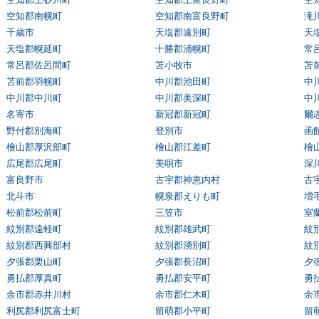
空知郡南幌町
空知郡南富良野町
滝
千歳市
天塩郡遠別町
天
天塩郡幌延町
十勝郡浦幌町
常
常呂郡佐呂間町
苫小牧市
苫
苫前郡羽幌町
中川郡池田町
中
中川郡中川町
中川郡美深町
中
名寄市
新冠郡新冠町
爾
野付郡別海町
登別市
函
檜山郡厚沢部町
檜山郡江差町
檜
広尾郡広尾町
美唄市
深
富良野市
古宇郡神恵内村
古
北斗市
幌泉郡えりも町
増
松前郡松前町
三笠市
室
紋別郡遠軽町
紋別郡雄武町
紋
紋別郡西興部村
紋別郡湧別町
紋
夕張郡栗山町
夕張郡長沼町
夕
勇払郡厚真町
勇払郡安平町
勇
余市郡赤井川村
余市郡仁木町
余
利尻郡利尻富士町
留萌郡小平町
留