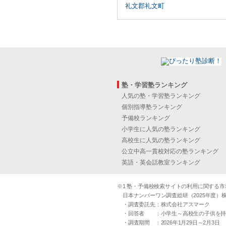
礼文郡礼文町
塾・学習塾ランキング
人気の塾・学習塾ランキング
個別指導塾ランキング
予備校ランキング
小学生に人気の塾ランキング
高校生に人気の塾ランキング
公立中高一貫校対応の塾ランキング
英語・英会話教室ランキング
※1 塾・予備校検索サイトの利用に関する市場実
日本ナンバーワン調査総研（2025年度）株
・調査委託先：株式会社アスマーク
・回答者 ：小学生～高校生の子供を持つ30
・調査期間 ：2026年1月29日～2月3日