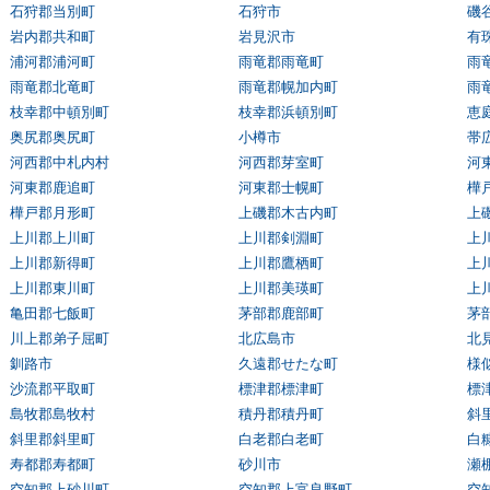
石狩郡当別町
石狩市
磯
岩内郡共和町
岩見沢市
有
浦河郡浦河町
雨竜郡雨竜町
雨
雨竜郡北竜町
雨竜郡幌加内町
雨
枝幸郡中頓別町
枝幸郡浜頓別町
恵
奥尻郡奥尻町
小樽市
帯
河西郡中札内村
河西郡芽室町
河
河東郡鹿追町
河東郡士幌町
樺
樺戸郡月形町
上磯郡木古内町
上
上川郡上川町
上川郡剣淵町
上
上川郡新得町
上川郡鷹栖町
上
上川郡東川町
上川郡美瑛町
上
亀田郡七飯町
茅部郡鹿部町
茅
川上郡弟子屈町
北広島市
北
釧路市
久遠郡せたな町
様
沙流郡平取町
標津郡標津町
標
島牧郡島牧村
積丹郡積丹町
斜
斜里郡斜里町
白老郡白老町
白
寿都郡寿都町
砂川市
瀬
空知郡上砂川町
空知郡上富良野町
空