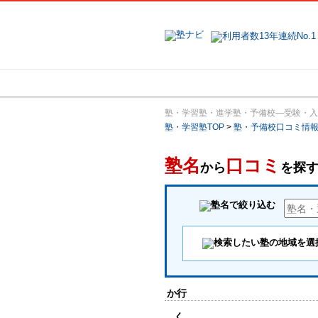
地域で探す
塾・学習塾・進学塾・予備校―受験・入
塾・学習塾TOP
>
塾・予備校口コミ情
塾名
口コミ
から
を探
か行
く