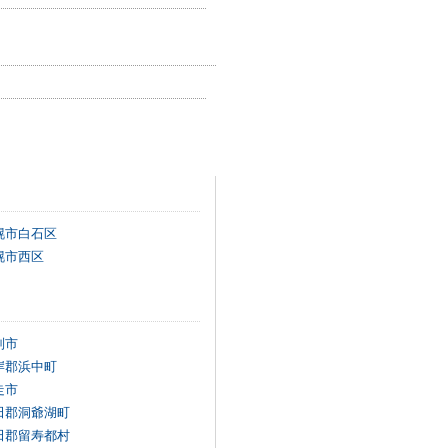
幌市白石区
幌市西区
別市
岸郡浜中町
走市
田郡洞爺湖町
田郡留寿都村