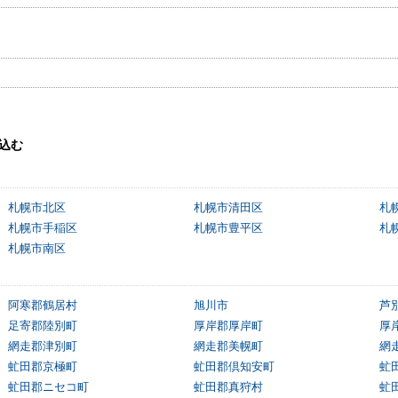
込む
札幌市北区
札幌市清田区
札
札幌市手稲区
札幌市豊平区
札
札幌市南区
阿寒郡鶴居村
旭川市
芦
足寄郡陸別町
厚岸郡厚岸町
厚
網走郡津別町
網走郡美幌町
網
虻田郡京極町
虻田郡倶知安町
虻
虻田郡ニセコ町
虻田郡真狩村
虻