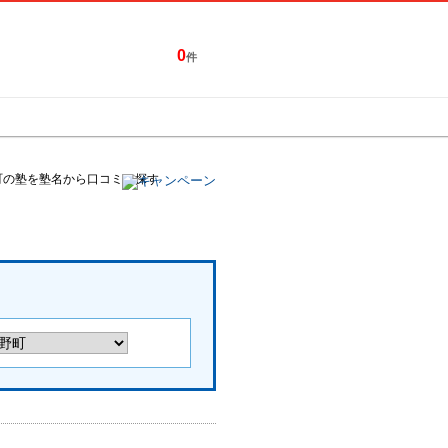
0
件
特集一覧
キャンペーン
町の塾を塾名から口コミを探す