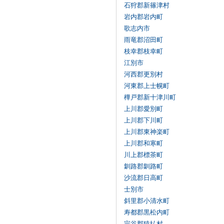
石狩郡新篠津村
岩内郡岩内町
歌志内市
雨竜郡沼田町
枝幸郡枝幸町
江別市
河西郡更別村
河東郡上士幌町
樺戸郡新十津川町
上川郡愛別町
上川郡下川町
上川郡東神楽町
上川郡和寒町
川上郡標茶町
釧路郡釧路町
沙流郡日高町
士別市
斜里郡小清水町
寿都郡黒松内町
宗谷郡猿払村