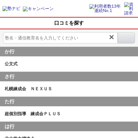
口コミを探す
×
か行
公文式
さ行
札幌練成会 ＮＥＸＵＳ
た行
超個別指導 練成会ＰＬＵＳ
は行