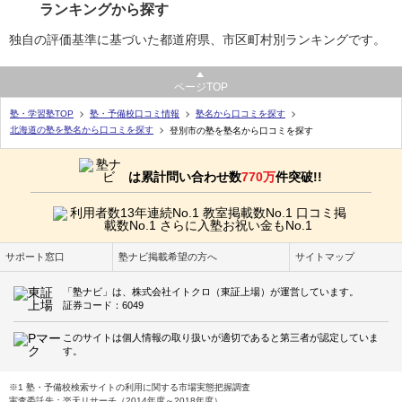
ランキングから探す
独自の評価基準に基づいた都道府県、市区町村別ランキングです。
ページTOP
塾・学習塾TOP
塾・予備校口コミ情報
塾名から口コミを探す
北海道の塾を塾名から口コミを探す
登別市の塾を塾名から口コミを探す
は累計問い合わせ数
770万
件突破!!
サポート窓口
塾ナビ掲載希望の方へ
サイトマップ
「塾ナビ」は、株式会社イトクロ（東証上場）が運営しています。
証券コード：6049
このサイトは個人情報の取り扱いが適切であると第三者が認定していま
す。
※1 塾・予備校検索サイトの利用に関する市場実態把握調査
実査委託先：楽天リサーチ（2014年度～2018年度）