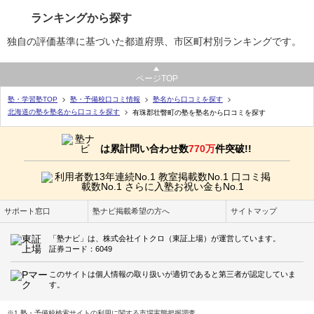
ランキングから探す
独自の評価基準に基づいた都道府県、市区町村別ランキングです。
ページTOP
塾・学習塾TOP
塾・予備校口コミ情報
塾名から口コミを探す
北海道の塾を塾名から口コミを探す
有珠郡壮瞥町の塾を塾名から口コミを探す
は累計問い合わせ数
770万
件突破!!
サポート窓口
塾ナビ掲載希望の方へ
サイトマップ
「塾ナビ」は、株式会社イトクロ（東証上場）が運営しています。
証券コード：6049
このサイトは個人情報の取り扱いが適切であると第三者が認定していま
す。
※1 塾・予備校検索サイトの利用に関する市場実態把握調査